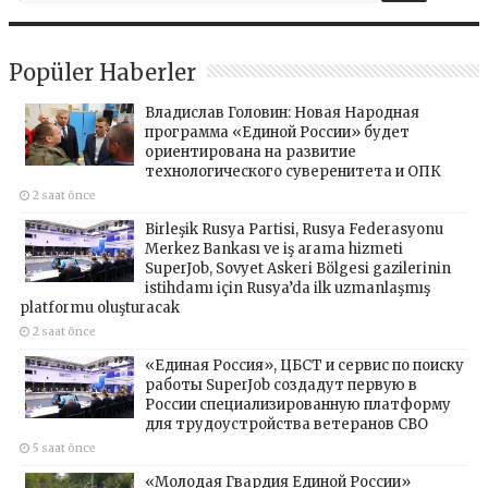
Popüler Haberler
Владислав Головин: Новая Народная
программа «Единой России» будет
ориентирована на развитие
технологического суверенитета и ОПК
2 saat önce
Birleşik Rusya Partisi, Rusya Federasyonu
Merkez Bankası ve iş arama hizmeti
SuperJob, Sovyet Askeri Bölgesi gazilerinin
istihdamı için Rusya’da ilk uzmanlaşmış
platformu oluşturacak
2 saat önce
«Единая Россия», ЦБСТ и сервис по поиску
работы SuperJob создадут первую в
России специализированную платформу
для трудоустройства ветеранов СВО
5 saat önce
«Молодая Гвардия Единой России»