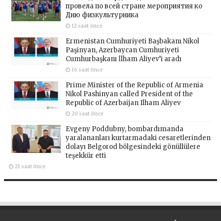
провела по всей стране мероприятия ко
Дню физкультурника
12 saat önce
Ermenistan Cumhuriyeti Başbakanı Nikol
Paşinyan, Azerbaycan Cumhuriyeti
Cumhurbaşkanı İlham Aliyev’i aradı
16 saat önce
Prime Minister of the Republic of Armenia
Nikol Pashinyan called President of the
Republic of Azerbaijan Ilham Aliyev
20 saat önce
Evgeny Poddubny, bombardımanda
yaralananları kurtarmadaki cesaretlerinden
dolayı Belgorod bölgesindeki gönüllülere
teşekkür etti
21 saat önce