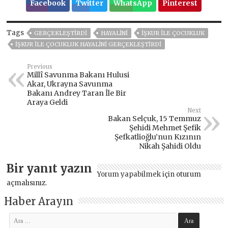
Facebook
Twitter
WhatsApp
Pinterest
Tags
GERÇEKLEŞTIRDI
HAYALINI
İŞKUR ILE ÇOCUKLUK
İŞKUR ILE ÇOCUKLUK HAYALINI GERÇEKLEŞTIRDI
Previous
Millî Savunma Bakanı Hulusi
Akar, Ukrayna Savunma
Bakanı Andrey Taran İle Bir
Araya Geldi
Next
Bakan Selçuk, 15 Temmuz
Şehidi Mehmet Şefik
Şefkatlioğlu’nun Kızının
Nikah Şahidi Oldu
Bir yanıt yazın
Yorum yapabilmek için
oturum
açmalısınız
.
Haber Arayın