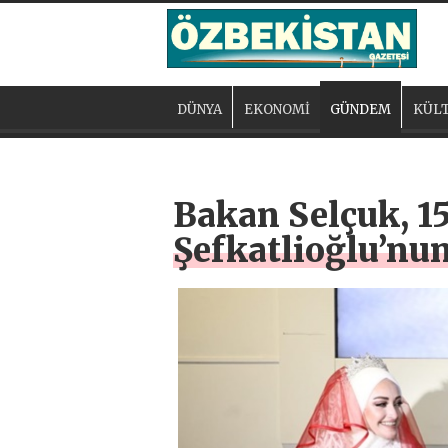
DÜNYA
EKONOMİ
GÜNDEM
KÜLT
Bakan Selçuk, 
Şefkatlioğlu’nu