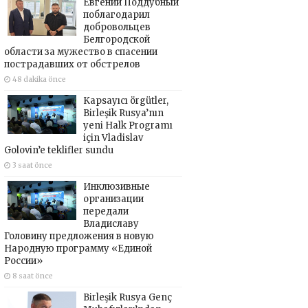
Евгений Поддубный
поблагодарил
добровольцев
Белгородской
области за мужество в спасении
пострадавших от обстрелов
48 dakika önce
Kapsayıcı örgütler,
Birleşik Rusya’nın
yeni Halk Programı
için Vladislav
Golovin’e teklifler sundu
3 saat önce
Инклюзивные
организации
передали
Владиславу
Головину предложения в новую
Народную программу «Единой
России»
8 saat önce
Birleşik Rusya Genç