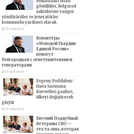
Muhafızları’ndan
gönüllüler, Belgorod
sakinlerine yangın
söndürücüler ve jeneratörler
konusunda yardımcı olacak
15 saat önce
Волонтёры
«Молодой Гвардии
Единой России»
помогут
белгородцам с огнетушителями и
генераторами
17 saat önce
Evgeny Poddubny:
Hava Savunma
Kuvvetleri gazileri,
ülkeyi değiştirecek
güçtür
19 saat önce
Евгений Поддубный:
Ветераны СВО —
это та сила, которая