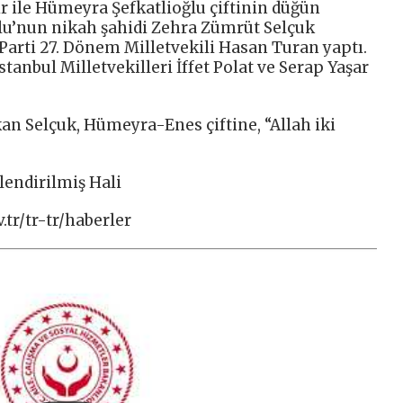
r ile Hümeyra Şefkatlioğlu çiftinin düğün
lu’nun nikah şahidi Zehra Zümrüt Selçuk
 Parti 27. Dönem Milletvekili Hasan Turan yaptı.
İstanbul Milletvekilleri İffet Polat ve Serap Yaşar
an Selçuk, Hümeyra-Enes çiftine, “Allah iki
lendirilmiş Hali
tr/tr-tr/haberler