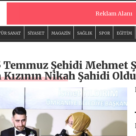
Reklam Alanı
ÜR SANAT
SİYASET
MAGAZİN
SAĞLIK
SPOR
EĞİTİM
15 Temmuz Şehidi Mehmet Ş
n Kızının Nikah Şahidi Oldu