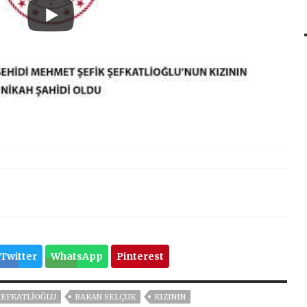
Twitter
WhatsApp
Pinterest
ŞEFKATLIOĞLU
BAKAN SELÇUK
KIZININ