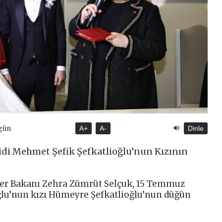
🔊
gün
A+
A-
Dinle
di Mehmet Şefik Şefkatlioğlu’nun Kızının
tler Bakanı Zehra Zümrüt Selçuk, 15 Temmuz
ğlu’nun kızı Hümeyre Şefkatlioğlu’nun düğün