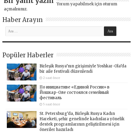
Bir yanıt yazın
Yorum yapabilmek için
oturum
açmalısınız
.
Haber Arayın
Popüler Haberler
Birleşik Rusya’nın girişimiyle Yoshkar-Ola’da
bir aile festivali düzenlendi
2 saat önce
По инициативе «Единой России» в
Йошкар-Оле состоялся семейный
фестиваль
5 saat önce
St. Petersburg’da, Birleşik Rusya Kadın
Hareketi, şehir genelinde kadınlara yönelik
destek programlarının geliştirilmesi için
öneriler hazırladı