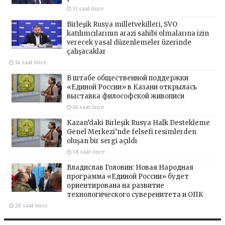
11 saat önce
Birleşik Rusya milletvekilleri, SVO
katılımcılarının arazi sahibi olmalarına izin
verecek yasal düzenlemeler üzerinde
çalışacaklar
14 saat önce
В штабе общественной поддержки
«Единой России» в Казани открылась
выставка философской живописи
14 saat önce
Kazan’daki Birleşik Rusya Halk Destekleme
Genel Merkezi’nde felsefi resimlerden
oluşan bir sergi açıldı
18 saat önce
Владислав Головин: Новая Народная
программа «Единой России» будет
ориентирована на развитие
технологического суверенитета и ОПК
20 saat önce