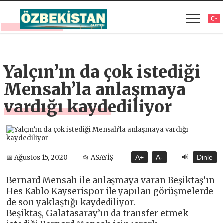
Yalçın’ın da çok istediği
Mensah’la anlaşmaya
vardığı kaydediliyor
🔊
📅 Ağustos 15, 2020
📂 ASAYİŞ
A+
A-
Dinle
Bernard Mensah ile anlaşmaya varan Beşiktaş’ın
Hes Kablo Kayserispor ile yapılan görüşmelerde
de son yaklaştığı kaydediliyor.
Beşiktaş, Galatasaray’ın da transfer etmek