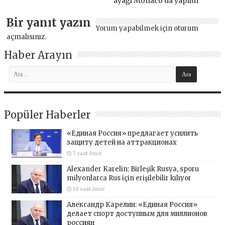
ayağı Monaco’da yapıldı
Bir yanıt yazın
Yorum yapabilmek için
oturum
açmalısınız
.
Haber Arayın
Popüler Haberler
«Единая Россия» предлагает усилить
защиту детей на аттракционах
7 saat önce
Alexander Karelin: Birleşik Rusya, sporu
milyonlarca Rus için erişilebilir kılıyor
10 saat önce
Александр Карелин: «Единая Россия»
делает спорт доступным для миллионов
россиян