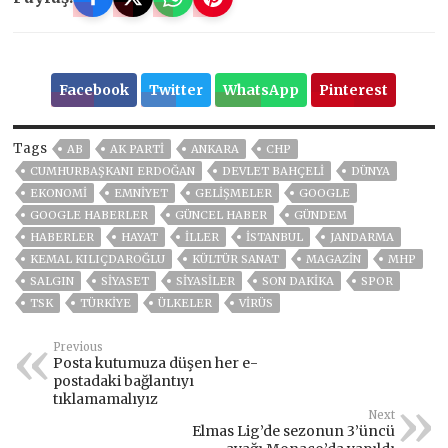
Facebook
Twitter
WhatsApp
Pinterest
Tags
AB
AK PARTİ
ANKARA
CHP
CUMHURBAŞKANI ERDOĞAN
DEVLET BAHÇELİ
DÜNYA
EKONOMİ
EMNİYET
GELIŞMELER
GOOGLE
GOOGLE HABERLER
GÜNCEL HABER
GÜNDEM
HABERLER
HAYAT
İLLER
ISTANBUL
JANDARMA
KEMAL KILIÇDAROĞLU
KÜLTÜR SANAT
MAGAZİN
MHP
SALGIN
SİYASET
SİYASİLER
SON DAKIKA
SPOR
TSK
TÜRKİYE
ÜLKELER
VIRÜS
Previous
Posta kutumuza düşen her e-
postadaki bağlantıyı
tıklamamalıyız
Next
Elmas Lig’de sezonun 3’üncü