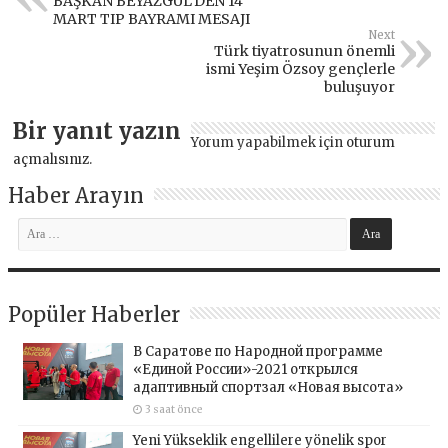
BAŞKAN BEYAZGÜL’DEN 14
MART TIP BAYRAMI MESAJI
Next
Türk tiyatrosunun önemli
ismi Yeşim Özsoy gençlerle
buluşuyor
Bir yanıt yazın
Yorum yapabilmek için
oturum
açmalısınız
.
Haber Arayın
Popüler Haberler
В Саратове по Народной программе
«Единой России»-2021 открылся
адаптивный спортзал «Новая высота»
3 saat önce
Yeni Yükseklik engellilere yönelik spor