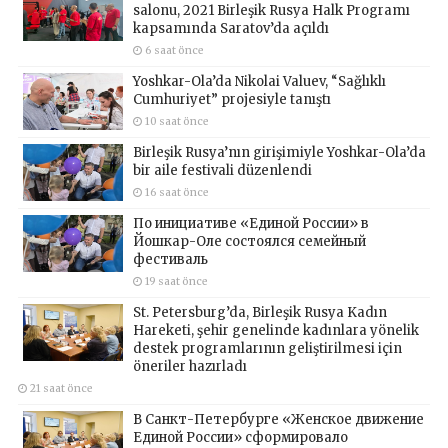
salonu, 2021 Birleşik Rusya Halk Programı
kapsamında Saratov’da açıldı
6 saat önce
Yoshkar-Ola’da Nikolai Valuev, “Sağlıklı
Cumhuriyet” projesiyle tanıştı
10 saat önce
Birleşik Rusya’nın girişimiyle Yoshkar-Ola’da
bir aile festivali düzenlendi
16 saat önce
По инициативе «Единой России» в
Йошкар-Оле состоялся семейный
фестиваль
19 saat önce
St. Petersburg’da, Birleşik Rusya Kadın
Hareketi, şehir genelinde kadınlara yönelik
destek programlarının geliştirilmesi için
öneriler hazırladı
21 saat önce
В Санкт-Петербурге «Женское движение
Единой России» сформировало