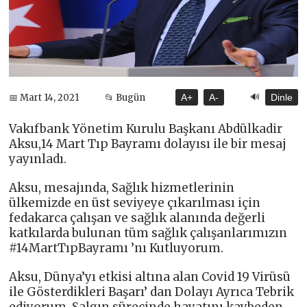
🔊
📅 Mart 14, 2021
📂 Bugün
A+
A-
Dinle
Vakıfbank Yönetim Kurulu Başkanı Abdülkadir
Aksu,14 Mart Tıp Bayramı dolayısı ile bir mesaj
yayınladı.
Aksu, mesajında, Sağlık hizmetlerinin
ülkemizde en üst seviyeye çıkarılması için
fedakarca çalışan ve sağlık alanında değerli
katkılarda bulunan tüm sağlık çalışanlarımızın
#14MartTıpBayramı ’nı Kutluyorum.
Aksu, Dünya’yı etkisi altına alan Covid 19 Virüsü
ile Gösterdikleri Başarı’ dan Dolayı Ayrıca Tebrik