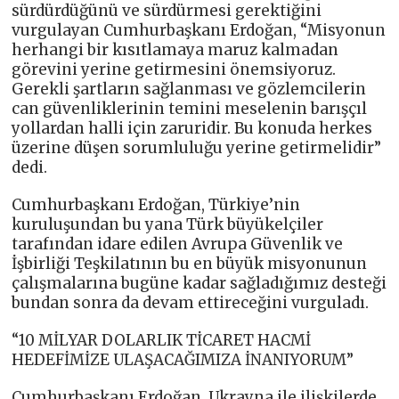
sürdürdüğünü ve sürdürmesi gerektiğini
vurgulayan Cumhurbaşkanı Erdoğan, “Misyonun
herhangi bir kısıtlamaya maruz kalmadan
görevini yerine getirmesini önemsiyoruz.
Gerekli şartların sağlanması ve gözlemcilerin
can güvenliklerinin temini meselenin barışçıl
yollardan halli için zaruridir. Bu konuda herkes
üzerine düşen sorumluluğu yerine getirmelidir”
dedi.
Cumhurbaşkanı Erdoğan, Türkiye’nin
kuruluşundan bu yana Türk büyükelçiler
tarafından idare edilen Avrupa Güvenlik ve
İşbirliği Teşkilatının bu en büyük misyonunun
çalışmalarına bugüne kadar sağladığımız desteği
bundan sonra da devam ettireceğini vurguladı.
“10 MİLYAR DOLARLIK TİCARET HACMİ
HEDEFİMİZE ULAŞACAĞIMIZA İNANIYORUM”
Cumhurbaşkanı Erdoğan, Ukrayna ile ilişkilerde