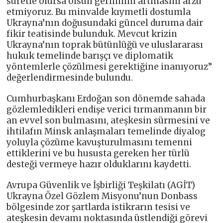
suretle olursa olsun gerilimin artmasını arzu
etmiyoruz. Bu minvalde kıymetli dostumla
Ukrayna’nın doğusundaki güncel duruma dair
fikir teatisinde bulunduk. Mevcut krizin
Ukrayna’nın toprak bütünlüğü ve uluslararası
hukuk temelinde barışçı ve diplomatik
yöntemlerle çözülmesi gerektiğine inanıyoruz”
değerlendirmesinde bulundu.
Cumhurbaşkanı Erdoğan son dönemde sahada
gözlemledikleri endişe verici tırmanmanın bir
an evvel son bulmasını, ateşkesin sürmesini ve
ihtilafın Minsk anlaşmaları temelinde diyalog
yoluyla çözüme kavuşturulmasını temenni
ettiklerini ve bu hususta gereken her türlü
desteği vermeye hazır olduklarını kaydetti.
Avrupa Güvenlik ve İşbirliği Teşkilatı (AGİT)
Ukrayna Özel Gözlem Misyonu’nun Donbass
bölgesinde zor şartlarda istikrarın tesisi ve
ateşkesin devamı noktasında üstlendiği görevi