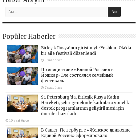
Popüler Haberler
Birleşik Rusya’nın girişimiyle Yoshkar-Ola’da
bir aile festivali düzenlendi
5 saat önce
По инициативе «Единой России» в
Йошкар-Оле состоялся семейный
фестиваль
7 saat önce
St. Petersburg’da, Birleşik Rusya Kadın
Hareketi, şehir genelinde kadınlara yönelik
destek programlarının geliştirilmesi için
öneriler hazırladı
10 saat önce
В Санкт-Петербурге «Женское движение
Единой России» сформировало