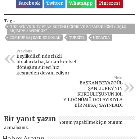
Facebook
Twitter
WhatsApp
Pinterest
Tags
“UKRAYNA’NIN TOPRAK BÜTÜNLÜĞÜNÜ VE EGEMENLİĞİNİ GÜÇLÜ
BİÇİMDE SAVUNDUK”
CUMHURBAŞKANI ERDOĞAN
TÜRKİYE
UKRAYNA
Previous
Beylikdüzü’nde riskli
binalarda başlatılan kentsel
dönüşüm süreci hız
kesmeden devam ediyor
Next
BAŞKAN BEYAZGÜL
ŞANLIURFA’NIN
KURTULUŞUNUN 101.
YILDÖNÜMÜ DOLAYISIYLA
BİR MESAJ YAYINLADI
Bir yanıt yazın
Yorum yapabilmek için
oturum
açmalısınız
.
Haber Arayın