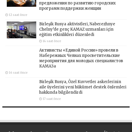
предложения по развитию городских
программ поддержки женщин
12 saat önce
Birleşik Rusya aktivistleri, Naberezhnye
Chelny’de genç KAMAZ uzmanları için
eğitim etkinlikleri düzenledi
14 saat önce
Активисты «Единой России» провели в
Набережных Челнах просветительские
мероприятия для молодых специалистов
КАМАЗа
16 saat önce
Birleşik Rusya, Özel Kuvvetler askerlerinin
aile üyelerini yeni hükümet destek önlemleri
hakkında bilgilendirdi
17 saat önce