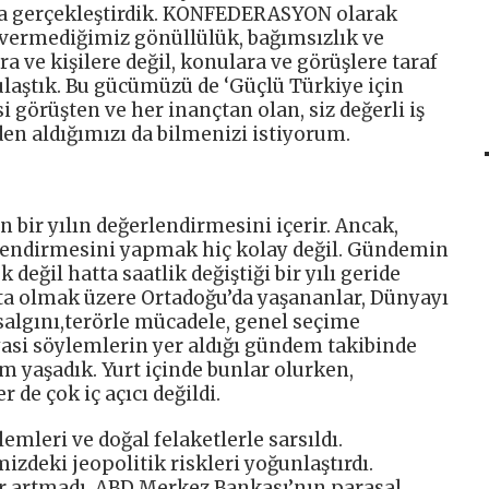
la gerçekleştirdik. KONFEDERASYON olarak
vermediğimiz gönüllülük, bağımsızlık ve
ra ve kişilere değil, konulara ve görüşlere taraf
laştık. Bu gücümüzü de ‘Güçlü Türkiye için
i görüşten ve her inançtan olan, siz değerli iş
en aldığımızı da bilmenizi istiyorum.
n bir yılın değerlendirmesini içerir. Ancak,
rlendirmesini yapmak hiç kolay değil. Gündemin
k değil hatta saatlik değiştiği bir yılı geride
ta olmak üzere Ortadoğu’da yaşananlar, Dünyayı
 salgını,terörle mücadele, genel seçime
asi söylemlerin yer aldığı gündem takibinde
m yaşadık. Yurt içinde bunlar olurken,
 de çok iç açıcı değildi.
lemleri ve doğal felaketlerle sarsıldı.
zdeki jeopolitik riskleri yoğunlaştırdı.
ler artmadı. ABD Merkez Bankası’nın parasal