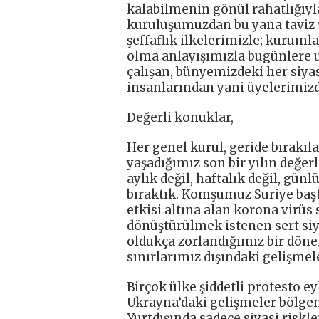
kalabilmenin gönül rahatlığıy
kuruluşumuzdan bu yana taviz 
şeffaflık ilkelerimizle; kurumla
olma anlayışımızla bugünlere u
çalışan, bünyemizdeki her siyas
insanlarından yani üyelerimizd
Değerli konuklar,
Her genel kurul, geride bırakıla
yaşadığımız son bir yılın değe
aylık değil, haftalık değil, günlü
bıraktık. Komşumuz Suriye baş
etkisi altına alan korona virüs
dönüştürülmek istenen sert siy
oldukça zorlandığımız bir döne
sınırlarımız dışındaki gelişmeler
Birçok ülke şiddetli protesto ey
Ukrayna’daki gelişmeler bölgemi
Yurtdışında sadece siyasi risk