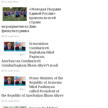
4 saat önce
«Молодая Гвардия
Единой России»
провела по всей
стране
мероприятия ко Дню
физкультурника
10 saat önce
Ermenistan
Cumhuriyeti
Başbakanı Nikol
Paşinyan,
Azerbaycan Cumhuriyeti
Cumhurbaşkanı İlham Aliyev’i aradı
14 saat önce
Prime Minister of the
Republic of Armenia
Nikol Pashinyan
called President of
the Republic of Azerbaijan Ilham Aliyev
18 saat önce