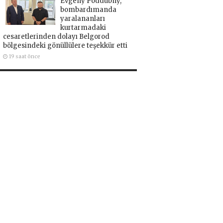
Evgeny Poddubny,
bombardımanda
yaralananları
kurtarmadaki
cesaretlerinden dolayı Belgorod
bölgesindeki gönüllülere teşekkür etti
19 saat önce