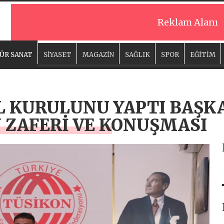
Reklam Alanı
ÜR SANAT
SİYASET
MAGAZİN
SAĞLIK
SPOR
EĞİTİM
L KURULUNU YAPTI BAŞK
 ZAFERİ VE KONUŞMASI