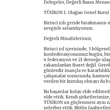
Delegeler, Değerli Basın Mensu
TÜSİKON 1. Olağan Genel Kurul 
Birinci yılı geride bırakmanın 
sevgiyle selamlıyorum.
Değerli Misafirlerimiz,
Birinci yıl içerisinde, 3 bölge
konfederasyonumuz bugün, bira
4 federasyon ve 21 derneğe ula
rakamlardan ibaret değil. Ger
günlerdir inançla ve kararlılık
çalışmalar sonucunda, kamuoyu
verilen bir kuruluş olmayı da ba
Bu başarılar kolay elde edilmed
elde ettik. Kendi şirketlerimiz
TÜSİKON un güçlenmesi aynı za
seferber ettik. Bütün faaliyetl