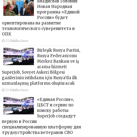
Владислав Головин:
Новая Народная
программа «Единой
России» будет
ориентирована на развитие
технологического суверенитета и
ОПК
13 dakika önce
Birleşik Rusya Partisi,
Rusya Federasyonu
Merkez Bankası ve iş
arama hizmeti
SuperJob, Sovyet Askeri Bölgesi
gazilerinin istihdamı için Rusya’da ilk
uzmanlaşmış platformu oluşturacak
13 dakika önce
«Единая Россия»,
ЦБСТ и сервис по
поиску работы
SuperJob создадут
первую в России
специализированную платформу для
трудоустройства ветеранов СВО