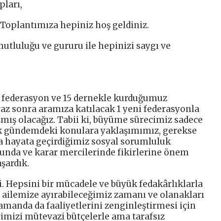
pları,
Toplantımıza hepiniz hoş geldiniz.
mutluluğu ve gururu ile hepinizi saygı ve
sel federasyon ve 15 dernekle kurduğumuz
z sonra aramıza katılacak 1 yeni federasyonla
şmış olacağız. Tabii ki, büyüme sürecimiz sadece
ek gündemdeki konulara yaklaşımımız, gerekse
la hayata geçirdiğimiz sosyal sorumluluk
nda ve karar mercilerinde fikirlerine önem
şardık.
i. Hepsini bir mücadele ve büyük fedakârlıklarla
e, ailemize ayırabileceğimiz zamanı ve olanakları
manda da faaliyetlerini zenginleştirmesi için
erimizi mütevazi bütçelerle ama tarafsız