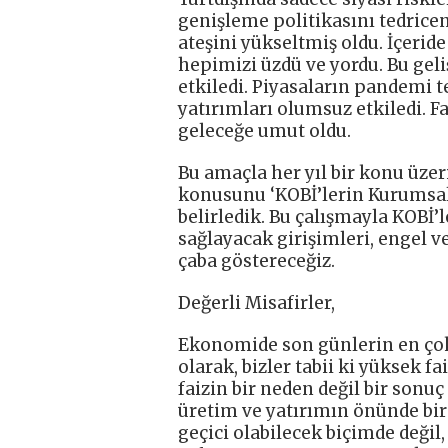
genişleme politikasını tedrice
ateşini yükseltmiş oldu. İçeri
hepimizi üzdü ve yordu. Bu ge
etkiledi. Piyasaların pandemi t
yatırımları olumsuz etkiledi. Fa
geleceğe umut oldu.
Bu amaçla her yıl bir konu üzer
konusunu ‘KOBİ’lerin Kurumsall
belirledik. Bu çalışmayla KOBİ’
sağlayacak girişimleri, engel 
çaba göstereceğiz.
Değerli Misafirler,
Ekonomide son günlerin en çok
olarak, bizler tabii ki yüksek fa
faizin bir neden değil bir sonuç
üretim ve yatırımın önünde bir 
geçici olabilecek biçimde değil