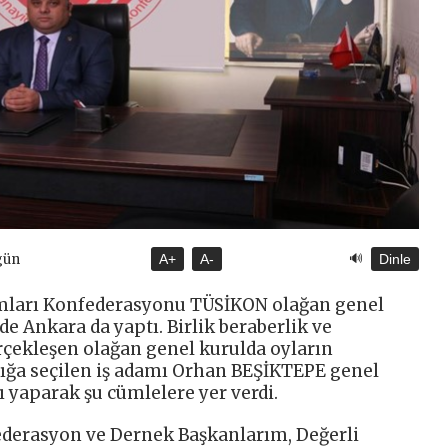
🔊
gün
A+
A-
Dinle
damları Konfederasyonu TÜSİKON olağan genel
e Ankara da yaptı. Birlik beraberlik ve
rçekleşen olağan genel kurulda oyların
ığa seçilen iş adamı Orhan BEŞİKTEPE genel
 yaparak şu cümlelere yer verdi.
ederasyon ve Dernek Başkanlarım, Değerli