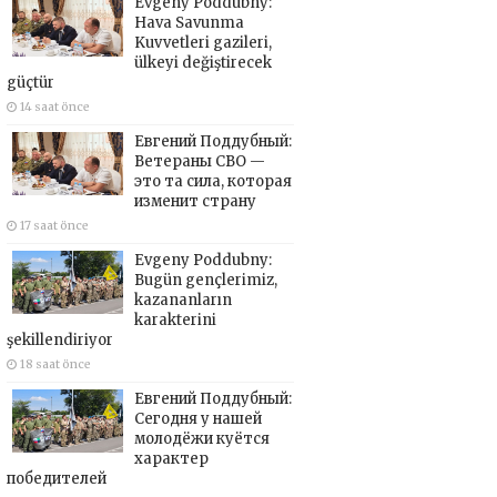
Evgeny Poddubny:
Hava Savunma
Kuvvetleri gazileri,
ülkeyi değiştirecek
güçtür
14 saat önce
Евгений Поддубный:
Ветераны СВО —
это та сила, которая
изменит страну
17 saat önce
Evgeny Poddubny:
Bugün gençlerimiz,
kazananların
karakterini
şekillendiriyor
18 saat önce
Евгений Поддубный:
Сегодня у нашей
молодёжи куётся
характер
победителей