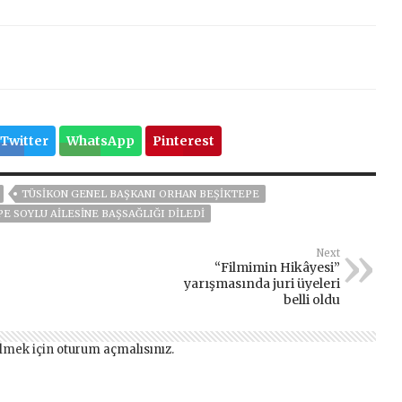
Twitter
WhatsApp
Pinterest
TÜSİKON GENEL BAŞKANI ORHAN BEŞİKTEPE
E SOYLU AİLESİNE BAŞSAĞLIĞI DİLEDİ
Next
“Filmimin Hikâyesi”
yarışmasında juri üyeleri
belli oldu
lmek için
oturum açmalısınız
.