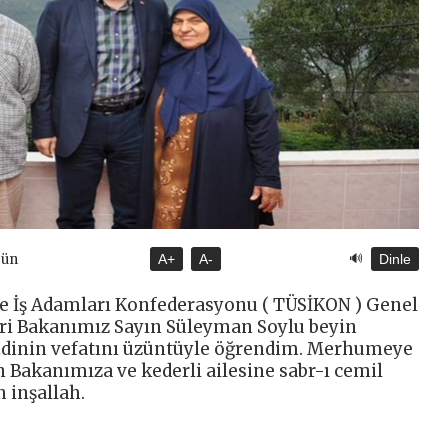
🔊
gün
A+
A-
Dinle
 ve İş Adamları Konfederasyonu ( TÜSİKON ) Genel
eri Bakanımız Sayın Süleyman Soylu beyin
ndinin vefatını üzüntüyle öğrendim. Merhumeye
 Bakanımıza ve kederli ailesine sabr-ı cemil
 inşallah.