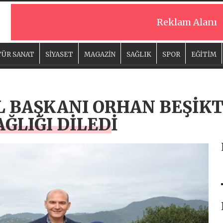
Reklam Alanı
ÜR SANAT
SİYASET
MAGAZİN
SAĞLIK
SPOR
EĞİTİM
L BAŞKANI ORHAN BEŞİKT
AĞLIĞI DİLEDİ