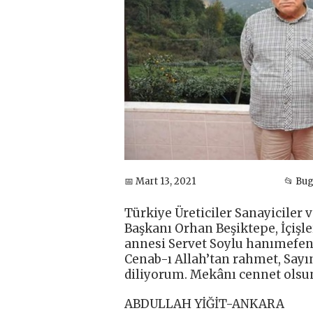
📅 Mart 13, 2021
📂 Bu
Türkiye Üreticiler Sanayiciler
Başkanı Orhan Beşiktepe, İçişl
annesi Servet Soylu hanımefe
Cenab-ı Allah’tan rahmet, Sayın
diliyorum. Mekânı cennet olsun
ABDULLAH YİĞİT-ANKARA