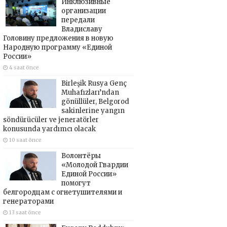
Инклюзивные
организации
передали
Владиславу
Головину предложения в новую
Народную программу «Единой
России»
4 saat önce
Birleşik Rusya Genç
Muhafızları’ndan
gönüllüler, Belgorod
sakinlerine yangın
söndürücüler ve jeneratörler
konusunda yardımcı olacak
10 saat önce
Волонтёры
«Молодой Гвардии
Единой России»
помогут
белгородцам с огнетушителями и
генераторами
13 saat önce