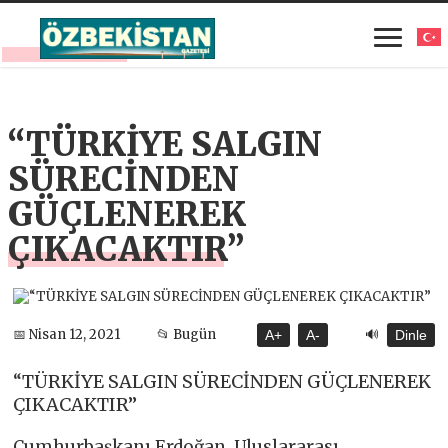
“TÜRKİYE SALGIN
SÜRECİNDEN
GÜÇLENEREK
ÇIKACAKTIR”
🔊
📅 Nisan 12, 2021
📂 Bugün
A+
A-
Dinle
“TÜRKİYE SALGIN SÜRECİNDEN GÜÇLENEREK
ÇIKACAKTIR”
Cumhurbaşkanı Erdoğan, Uluslararası