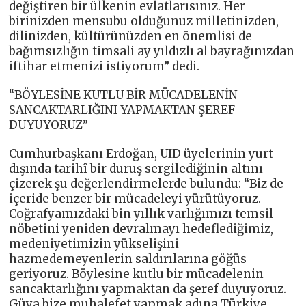
değiştiren bir ülkenin evlatlarısınız. Her
birinizden mensubu olduğunuz milletinizden,
dilinizden, kültürünüzden en önemlisi de
bağımsızlığın timsali ay yıldızlı al bayrağınızdan
iftihar etmenizi istiyorum” dedi.
“BÖYLESİNE KUTLU BİR MÜCADELENİN
SANCAKTARLIĞINI YAPMAKTAN ŞEREF
DUYUYORUZ”
Cumhurbaşkanı Erdoğan, UID üyelerinin yurt
dışında tarihî bir duruş sergilediğinin altını
çizerek şu değerlendirmelerde bulundu: “Biz de
içeride benzer bir mücadeleyi yürütüyoruz.
Coğrafyamızdaki bin yıllık varlığımızı temsil
nöbetini yeniden devralmayı hedeflediğimiz,
medeniyetimizin yükselişini
hazmedemeyenlerin saldırılarına göğüs
geriyoruz. Böylesine kutlu bir mücadelenin
sancaktarlığını yapmaktan da şeref duyuyoruz.
Güya bize muhalefet yapmak adına Türkiye