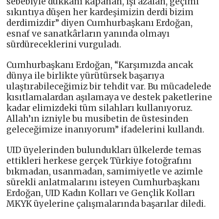
sebebiyle dükkânı kapanan, işi azalan, geçimi
sıkıntıya düşen her kardeşimizin derdi bizim
derdimizdir” diyen Cumhurbaşkanı Erdoğan,
esnaf ve sanatkârların yanında olmayı
sürdüreceklerini vurguladı.
Cumhurbaşkanı Erdoğan, “Karşımızda ancak
dünya ile birlikte yürütürsek başarıya
ulaştırabileceğimiz bir tehdit var. Bu mücadelede
kısıtlamalardan aşılamaya ve destek paketlerine
kadar elimizdeki tüm silahları kullanıyoruz.
Allah’ın izniyle bu musibetin de üstesinden
geleceğimize inanıyorum” ifadelerini kullandı.
UID üyelerinden bulundukları ülkelerde temas
ettikleri herkese gerçek Türkiye fotoğrafını
bıkmadan, usanmadan, samimiyetle ve azimle
sürekli anlatmalarını isteyen Cumhurbaşkanı
Erdoğan, UID Kadın Kolları ve Gençlik Kolları
MKYK üyelerine çalışmalarında başarılar diledi.