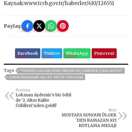
Kaynak:www.tccb.gov.tr/haberler/410/126551
Paylaş:
Facebook
Twitter
WhatsApp
Pinterest
Tags
“TÜRKİYE SALGIN SÜRECİNDEN GÜÇLENEREK ÇIKACAKTIR”
CUMHURBAŞKANI RECEP TAYYIP ERDOĞAN
Previous
Lokman Aydemir’e bir ödül
de ‘2. Altın Kalite
Ödülleri’nden geldi!
Next
MUSTAFA SUNGUR ÜLGER
`DEN RAMAZAN AYI
KUTLAMA MESAJI