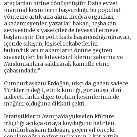
araçlardan birine dönüşmüştür. Daha evvel
marjinal kesimlerin başvurduğu bu popülist
yönteme artık ana akım medya organları,
akademisyenler, yazarlar, bakan, başbakan
seviyesinde siyasetçiler de tevessül etmeye
başlamıştır. Dış politikada başarısızlığa uğrayan,
içeride sıkışan, kişisel rekabetlerini
bulundukları makamların önüne geçiren
siyasetçiler, bu kifayetsizliklerini şahsıma ve
Müslümanlara saldırarak kamufle etme
çabasındadır.”
Cumhurbaşkanı Erdoğan, ırkçı dalgadan sadece
Türklerin değil, etnik kimliği, görünüşü, dinî
aidiyeti farklı diğer toplum kesimlerinin de
mağdur olduğuna dikkati çekti.
İstatistiklerin Avrupa’da yükselen kültürel
ırkçılığı açıkça ortaya koyduğunu belirten
Cumhurbaşkanı Erdoğan, geçen yıl önceki
senelere göre nefret suçlarının 2 kat arttığı