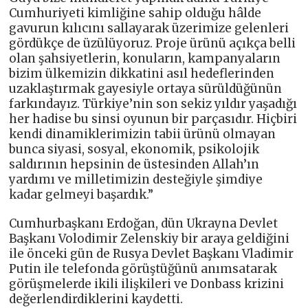
Cumhuriyeti kimliğine sahip olduğu hâlde
gavurun kılıcını sallayarak üzerimize gelenleri
gördükçe de üzülüyoruz. Proje ürünü açıkça belli
olan şahsiyetlerin, konuların, kampanyaların
bizim ülkemizin dikkatini asıl hedeflerinden
uzaklaştırmak gayesiyle ortaya sürüldüğünün
farkındayız. Türkiye’nin son sekiz yıldır yaşadığı
her hadise bu sinsi oyunun bir parçasıdır. Hiçbiri
kendi dinamiklerimizin tabii ürünü olmayan
bunca siyasi, sosyal, ekonomik, psikolojik
saldırının hepsinin de üstesinden Allah’ın
yardımı ve milletimizin desteğiyle şimdiye
kadar gelmeyi başardık.”
Cumhurbaşkanı Erdoğan, dün Ukrayna Devlet
Başkanı Volodimir Zelenskiy bir araya geldiğini
ile önceki gün de Rusya Devlet Başkanı Vladimir
Putin ile telefonda görüştüğünü anımsatarak
görüşmelerde ikili ilişkileri ve Donbass krizini
değerlendirdiklerini kaydetti.