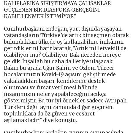
KALIPLARINA SIKIŞTIRMAYA ÇALIŞANLAR
GÜÇLENEN BİR DİASPORA GERÇEĞİNİ
KABULLENMEK İSTEMİYOR”
Cumhurbaşkanı Erdoğan, yurt dışında yaşayan
vatandaşların Türkiye’de artık bir seçmen olarak
bulundukları ülkede oy kullanabilme imkânını
getirdiklerini hatırlatarak, “Artık milletvekili de
olabiliyor mu? Olabiliyor. Bak nereden nereye
geldik. İnşallah bu daha da ileriye ulaşacak.
Bakın bu arada Uğur Şahin ve Özlem Türeci
hocalarımızın Kovid-19 aşısını geliştirmede
yakaladıkları başarı, kendilerine destek
olunması ve fırsat verilmesi hâlinde
insanımızın neler yapabileceğini açıkça
göstermiştir. Bu tür iyi örnekler sadece Avrupalı
Türkleri değil aynı zamanda diğer göçmen
topluluklara da öz güven ve cesaret
aşılamaktadır” diye konuştu.
Cumhurbaşkanı Erdoğan, yarının Avrupası’nda