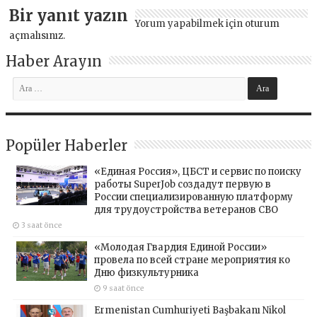
Bir yanıt yazın
Yorum yapabilmek için
oturum
açmalısınız
.
Haber Arayın
Popüler Haberler
«Единая Россия», ЦБСТ и сервис по поиску
работы SuperJob создадут первую в
России специализированную платформу
для трудоустройства ветеранов СВО
3 saat önce
«Молодая Гвардия Единой России»
провела по всей стране мероприятия ко
Дню физкультурника
9 saat önce
Ermenistan Cumhuriyeti Başbakanı Nikol