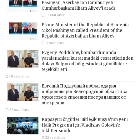
Paşinyan, Azerbaycan Cumhuriyeti
Cumhurbaşkanı İlham Aliyev’i aradı
13 saat önce
Prime Minister of the Republic of Armenia
Nikol Pashinyan called President of the
Republic of Azerbaijan Ilham Aliyev
17 saat önce
Evgeny Poddubny, bombardımanda
yaralananları kurtarmadaki cesaretlerinden
dolayı Belgorod bölgesindeki gönüllülere
teşekkür etti
18 saat önce
Евгений Поддубный поблагодарил
добровольцев Белгородской области за
мужество в спасении пострадавших от
обстрелов
20 saat önce
Kapsayıcı örgütler, Birleşik Rusya’nın yeni
Halk Programı için Vladislav Golovin’e
teklifler sundu
22 saat önce