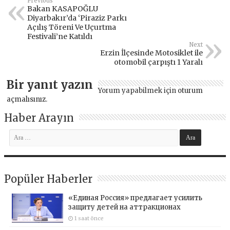
Previous
Bakan KASAPOĞLU
Diyarbakır’da ‘Piraziz Parkı
Açılış Töreni Ve Uçurtma
Festivali’ne Katıldı
Next
Erzin İlçesinde Motosiklet ile
otomobil çarpıştı 1 Yaralı
Bir yanıt yazın
Yorum yapabilmek için
oturum
açmalısınız
.
Haber Arayın
Popüler Haberler
«Единая Россия» предлагает усилить
защиту детей на аттракционах
1 saat önce