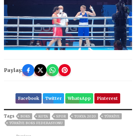
Paylaş:
Facebook
Twitter
WhatsApp
Pinterest
Tags
BOKS
KOTA
SPOR
TOKYA 2020
TÜRKİYE
TÜRKİYE BOKS FEDERASYONU