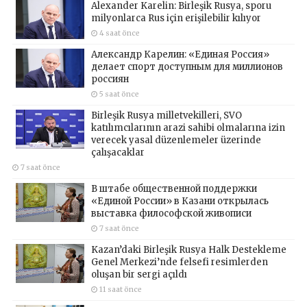
Alexander Karelin: Birleşik Rusya, sporu
milyonlarca Rus için erişilebilir kılıyor
4 saat önce
Александр Карелин: «Единая Россия»
делает спорт доступным для миллионов
россиян
5 saat önce
Birleşik Rusya milletvekilleri, SVO
katılımcılarının arazi sahibi olmalarına izin
verecek yasal düzenlemeler üzerinde
çalışacaklar
7 saat önce
В штабе общественной поддержки
«Единой России» в Казани открылась
выставка философской живописи
7 saat önce
Kazan’daki Birleşik Rusya Halk Destekleme
Genel Merkezi’nde felsefi resimlerden
oluşan bir sergi açıldı
11 saat önce