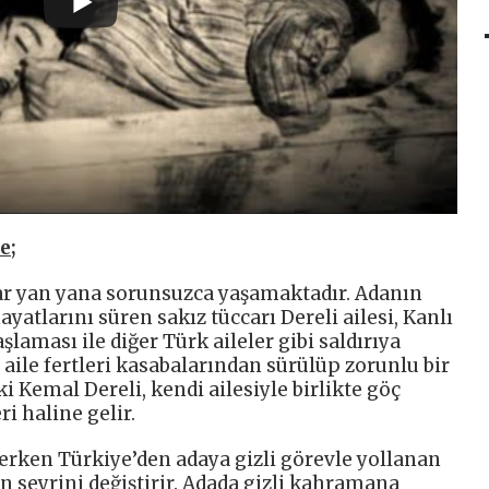
e;
lar yan yana sorunsuzca yaşamaktadır. Adanın
yatlarını süren sakız tüccarı Dereli ailesi, Kanlı
şlaması ile diğer Türk aileler gibi saldırıya
 aile fertleri kasabalarından sürülüp zorunlu bir
i Kemal Dereli, kendi ailesiyle birlikte göç
i haline gelir.
erken Türkiye’den adaya gizli görevle yollanan
ın seyrini değiştirir. Adada gizli kahramana