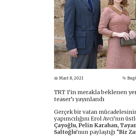
📅 Mart 8, 2021
📂 Bug
TRT 1’in merakla beklenen yeni
teaser’ı yayınlandı
Gerçek bir vatan mücadelesinin
yapımcılığını Erol Avcı’nın üstl
Çayoğlu, Pelin Karahan, Taya
Saltoğlu’
nun
paylaştığı “
Bir Z