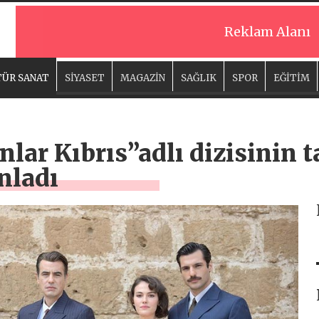
Reklam Alanı
ÜR SANAT
SİYASET
MAGAZİN
SAĞLIK
SPOR
EĞİTİM
lar Kıbrıs”adlı dizisinin 
nladı