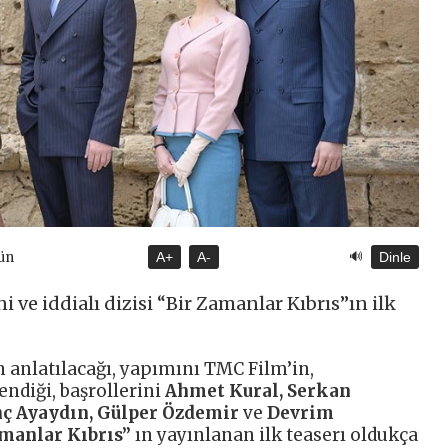
🔊
ün
A+
A-
Dinle
 ve iddialı dizisi “Bir Zamanlar Kıbrıs”ın ilk
 anlatılacağı, yapımını TMC Film’in,
endiği, başrollerini
Ahmet Kural, Serkan
nç Ayaydın, Gülper Özdemir
ve
Devrim
amanlar Kıbrıs”
ın yayınlanan ilk teaserı oldukça