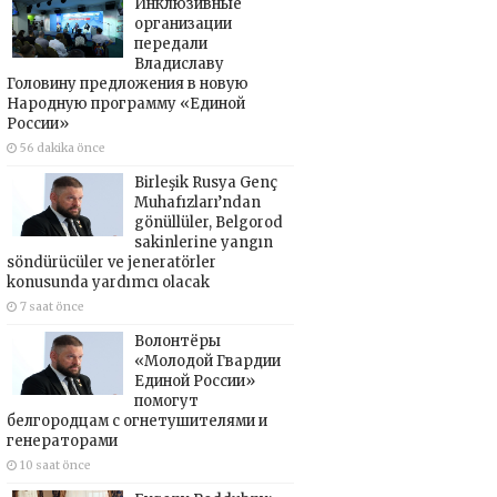
Инклюзивные
организации
передали
Владиславу
Головину предложения в новую
Народную программу «Единой
России»
56 dakika önce
Birleşik Rusya Genç
Muhafızları’ndan
gönüllüler, Belgorod
sakinlerine yangın
söndürücüler ve jeneratörler
konusunda yardımcı olacak
7 saat önce
Волонтёры
«Молодой Гвардии
Единой России»
помогут
белгородцам с огнетушителями и
генераторами
10 saat önce