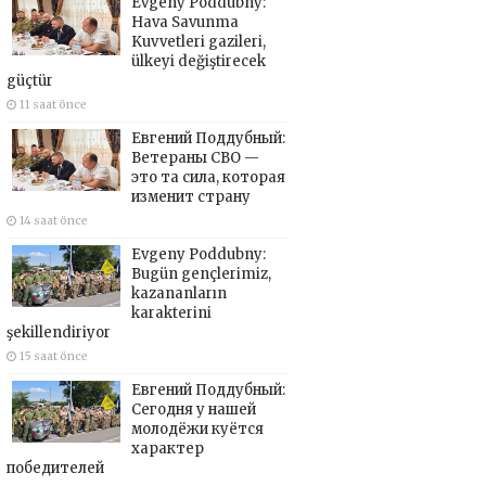
Evgeny Poddubny:
Hava Savunma
Kuvvetleri gazileri,
ülkeyi değiştirecek
güçtür
11 saat önce
Евгений Поддубный:
Ветераны СВО —
это та сила, которая
изменит страну
14 saat önce
Evgeny Poddubny:
Bugün gençlerimiz,
kazananların
karakterini
şekillendiriyor
15 saat önce
Евгений Поддубный:
Сегодня у нашей
молодёжи куётся
характер
победителей