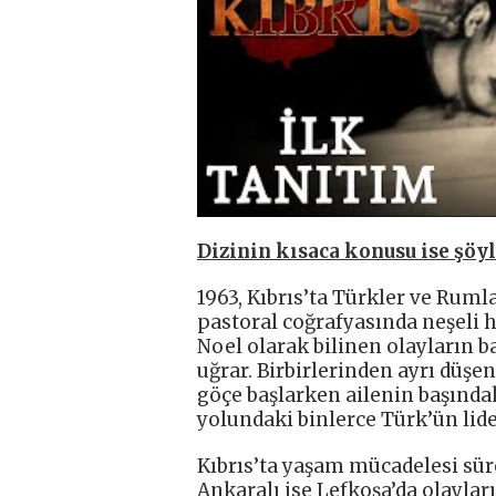
Dizinin kısaca konusu ise şöyl
1963, Kıbrıs’ta Türkler ve Rum
pastoral coğrafyasında neşeli ha
Noel olarak bilinen olayların ba
uğrar. Birbirlerinden ayrı düşen
göçe başlarken ailenin başındak
yolundaki binlerce Türk’ün lider
Kıbrıs’ta yaşam mücadelesi sür
Ankaralı ise Lefkoşa’da olaylar