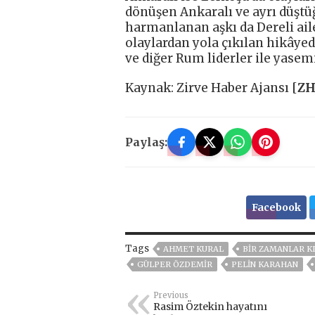
dönüşen Ankaralı ve ayrı düştü
harmanlanan aşkı da Dereli aile
olaylardan yola çıkılan hikâye
ve diğer Rum liderler ile yasemi
Kaynak: Zirve Haber Ajansı [
Z
Paylaş:
Facebook
Tags
AHMET KURAL
BIR ZAMANLAR K
GÜLPER ÖZDEMIR
PELIN KARAHAN
Previous
Rasim Öztekin hayatını