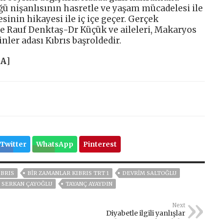
ğü nişanlısının hasretle ve yaşam mücadelesi ile
sinin hikayesi ile iç içe geçer. Gerçek
de Rauf Denktaş-Dr Küçük ve aileleri, Makaryos
nler adası Kıbrıs başroldedir.
HA
]
Twitter
WhatsApp
Pinterest
IBRIS
BIR ZAMANLAR KIBRIS TRT 1
DEVRIM SALTOĞLU
SERKAN ÇAYOĞLU
TAYANÇ AYAYDIN
Next
Diyabetle ilgili yanlışlar