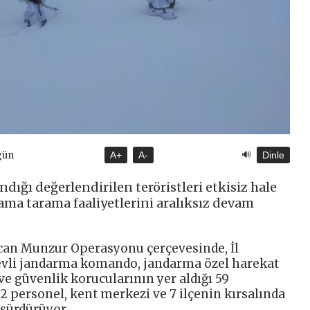
🔊
gün
A+
A-
Dinle
dığı değerlendirilen teröristleri etkisiz hale
ama tarama faaliyetlerini aralıksız devam
can Munzur Operasyonu çerçevesinde, İl
vli jandarma komando, jandarma özel harekat
 ve güvenlik korucularının yer aldığı 59
 personel, kent merkezi ve 7 ilçenin kırsalında
 sürdürüyor.