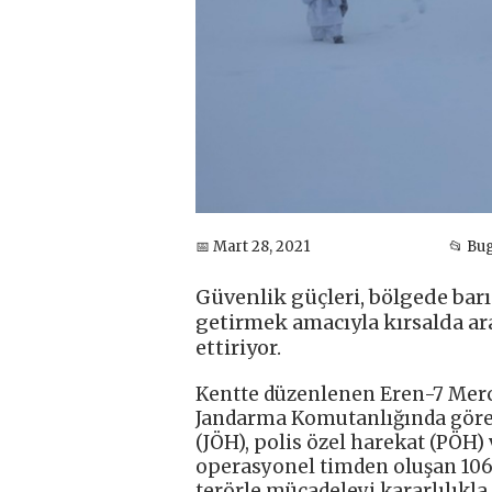
📅 Mart 28, 2021
📂 Bu
Güvenlik güçleri, bölgede barın
getirmek amacıyla kırsalda ar
ettiriyor.
Kentte düzenlenen Eren-7 Mer
Jandarma Komutanlığında göre
(JÖH), polis özel harekat (PÖH)
operasyonel timden oluşan 1062
terörle mücadeleyi kararlılıkla