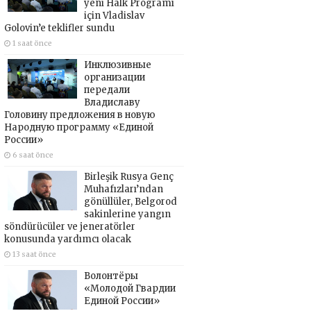
yeni Halk Programı
için Vladislav
Golovin’e teklifler sundu
1 saat önce
Инклюзивные
организации
передали
Владиславу
Головину предложения в новую
Народную программу «Единой
России»
6 saat önce
Birleşik Rusya Genç
Muhafızları’ndan
gönüllüler, Belgorod
sakinlerine yangın
söndürücüler ve jeneratörler
konusunda yardımcı olacak
13 saat önce
Волонтёры
«Молодой Гвардии
Единой России»