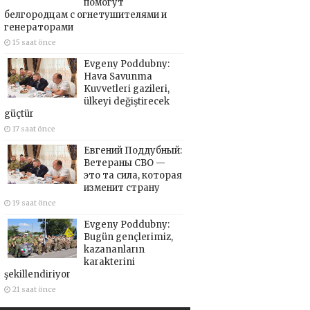
помогут
белгородцам с огнетушителями и
генераторами
15 saat önce
Evgeny Poddubny:
Hava Savunma
Kuvvetleri gazileri,
ülkeyi değiştirecek
güçtür
17 saat önce
Евгений Поддубный:
Ветераны СВО —
это та сила, которая
изменит страну
19 saat önce
Evgeny Poddubny:
Bugün gençlerimiz,
kazananların
karakterini
şekillendiriyor
21 saat önce