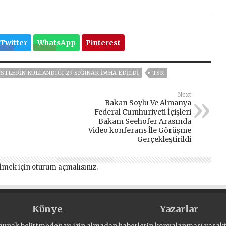
Twitter
WhatsApp
Pinterest
STLERIN KULLANDIĞI 29 SIĞINAK İMHA EDILDI
TSK
Next
Bakan Soylu Ve Almanya
Federal Cumhuriyeti İçişleri
Bakanı Seehofer Arasında
Video konferans İle Görüşme
Gerçekleştirildi
lmek için
oturum açmalısınız
.
Künye
Yazarlar