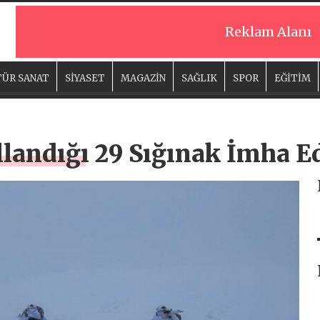
Reklam Alanı
ÜR SANAT
SİYASET
MAGAZİN
SAĞLIK
SPOR
EĞİTİM
llandığı 29 Sığınak İmha Ed