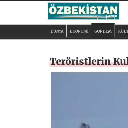
DÜNYA
EKONOMİ
GÜNDEM
KÜLT
Teröristlerin Ku