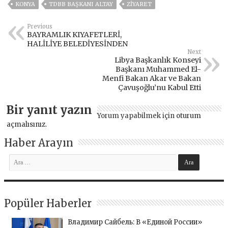
KONYA
TDBB BAŞKANI ALTAY
ZIYARET
Previous
BAYRAMLIK KIYAFETLERİ,
HALİLİYE BELEDİYESİNDEN
Next
Libya Başkanlık Konseyi
Başkanı Muhammed El-
Menfi Bakan Akar ve Bakan
Çavuşoğlu’nu Kabul Etti
Bir yanıt yazın
Yorum yapabilmek için
oturum
açmalısınız
.
Haber Arayın
Popüler Haberler
Владимир Сайбель: В «Единой России»