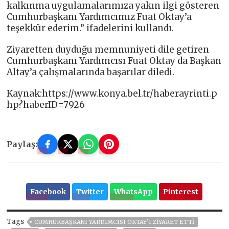
kalkınma uygulamalarımıza yakın ilgi gösteren
Cumhurbaşkanı Yardımcımız Fuat Oktay’a
teşekkür ederim.” ifadelerini kullandı.
Ziyaretten duyduğu memnuniyeti dile getiren
Cumhurbaşkanı Yardımcısı Fuat Oktay da Başkan
Altay’a çalışmalarında başarılar diledi.
Kaynak:https://www.konya.bel.tr/haberayrinti.p
hp?haberID=7926
Paylaş:
Facebook
Twitter
WhatsApp
Pinterest
Tags
CUMHURBAŞKANI YARDIMCISI OKTAY’I ZIYARET ETTI