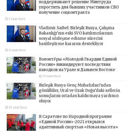
поддерживают решение Минтруда
упростить для бывших участников СВО
получение соцконтракта
1 saat önce
Vladimir Saibel: Birleşik Rusya, Çalışma
Bakanlığı’nın eski SVO katılımcılarının
sosyal sözleşme edinme sürecini
basitleştirme kararını destekliyor
6 saat önce
Волонтёры «Молодой Гвардии Единой
России» ликвидируют последствия
паводков на Урале и Дальнем Востоке
13 saat önce
Birleşik Rusya Genç Muhafızları’ndan
gönüllüler, Ural ve Uzak Doğu’daki sellerin
sonuçlarını ortadan kaldırmaya yardımcı
oluyor
15 saat önce
В Саратове по Народной программе
«Единой России»-2021 открылся
адаптивный спортзал «Новая высота»