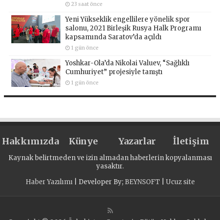
23 saat önce
Yeni Yükseklik engellilere yönelik spor
salonu, 2021 Birleşik Rusya Halk Programı
kapsamında Saratov’da açıldı
1 gün önce
Yoshkar-Ola’da Nikolai Valuev, “Sağlıklı
Cumhuriyet” projesiyle tanıştı
1 gün önce
Hakkımızda
Künye
Yazarlar
İletişim
Kaynak belirtmeden ve izin almadan haberlerin kopyalanması
yasaktır.
Haber Yazılımı
| Developer By;
BEYNSOFT
|
Ucuz site