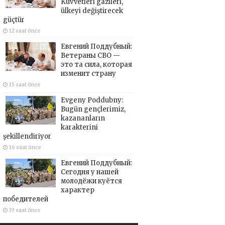
Kuvvetleri gazileri,
ülkeyi değiştirecek
güçtür
12 saat önce
Евгений Поддубный:
Ветераны СВО —
это та сила, которая
изменит страну
15 saat önce
Evgeny Poddubny:
Bugün gençlerimiz,
kazananların
karakterini
şekillendiriyor
16 saat önce
Евгений Поддубный:
Сегодня у нашей
молодёжи куётся
характер
победителей
19 saat önce