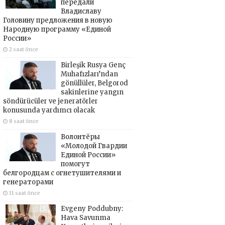
передали
Владиславу
Головину предложения в новую
Народную программу «Единой
России»
2 saat önce
Birleşik Rusya Genç
Muhafızları’ndan
gönüllüler, Belgorod
sakinlerine yangın
söndürücüler ve jeneratörler
konusunda yardımcı olacak
8 saat önce
Волонтёры
«Молодой Гвардии
Единой России»
помогут
белгородцам с огнетушителями и
генераторами
11 saat önce
Evgeny Poddubny:
Hava Savunma