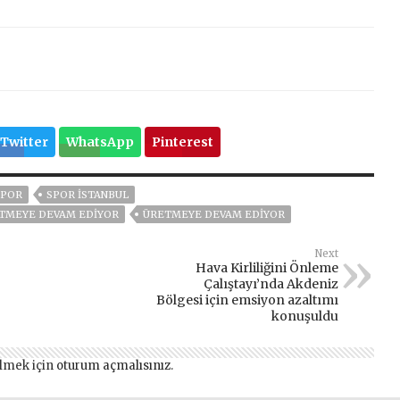
Twitter
WhatsApp
Pinterest
SPOR
SPOR İSTANBUL
ETMEYE DEVAM EDIYOR
ÜRETMEYE DEVAM EDIYOR
Next
Hava Kirliliğini Önleme
Çalıştayı’nda Akdeniz
Bölgesi için emsiyon azaltımı
konuşuldu
lmek için
oturum açmalısınız
.