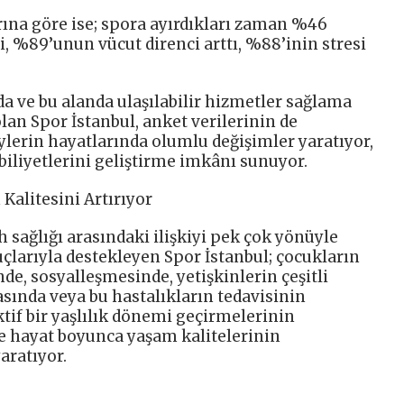
rına göre ise; spora ayırdıkları zaman %46
ti, %89’unun vücut direnci arttı, %88’inin stresi
da ve bu alanda ulaşılabilir hizmetler sağlama
lan Spor İstanbul, anket verilerinin de
ylerin hayatlarında olumlu değişimler yaratıyor,
abiliyetlerini geliştirme imkânı sunuyor.
 Kalitesini Artırıyor
h sağlığı arasındaki ilişkiyi pek çok yönüyl​e
larıyla destekleyen Spor İstanbul; çocukları​n
nde, sosyalleşmesinde, yetişkinlerin çeşitli
ında veya bu hastalıkların tedavisinin
tif bir yaşlılık dönemi geçirmelerinin
e hayat boyunca yaşam kalitelerinin
aratıyor.