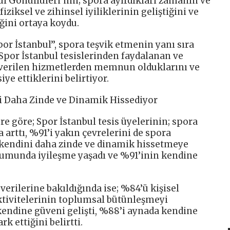
ul Gönüllüleri’nin; spora ayırdıkları zamanın ve
fiziksel ve zihinsel iyiliklerinin geliştiğini ve
ğini ortaya koydu.
por İstanbul’’, spora teşvik etmenin yanı sıra
 Spor İstanbul tesislerinden faydalanan ve
r, verilen hizmetlerden memnun olduklarını ve
ye ettiklerini belirtiyor.
si Daha Zinde ve Dinamik Hissediyor
re göre; Spor İstanbul tesis üyelerinin; spora
arttı, %91’i yakın çevrelerini de spora
 kendini daha zinde ve dinamik hissetmeye
urumunda iyileşme yaşadı ve %91’inin kendine
verilerine bakıldığında ise; %84’ü kişisel
aktivitelerinin toplumsal bütünleşmeyi
 kendine güveni gelişti, %88’i aynada kendine
k ettiğini belirtti.