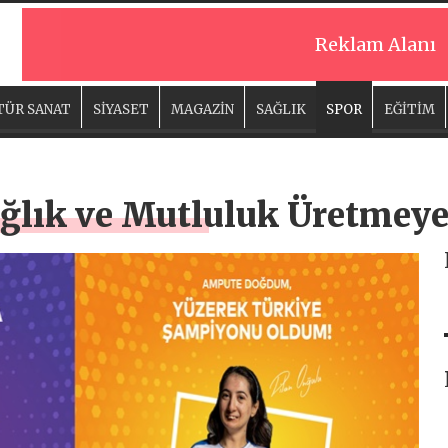
Reklam Alanı
TÜR SANAT
SİYASET
MAGAZİN
SAĞLIK
SPOR
EĞİTİM
ağlık ve Mutluluk Üretmey