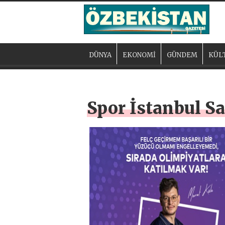
DÜNYA
EKONOMİ
GÜNDEM
KÜL
Spor İstanbul S