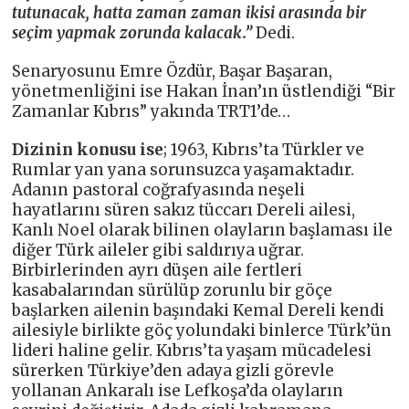
tutunacak, hatta zaman zaman ikisi arasında bir
seçim yapmak zorunda kalacak.”
Dedi.
Senaryosunu Emre Özdür, Başar Başaran,
yönetmenliğini ise Hakan İnan’ın üstlendiği “Bir
Zamanlar Kıbrıs” yakında TRT1’de…
Dizinin konusu ise
; 1963, Kıbrıs’ta Türkler ve
Rumlar yan yana sorunsuzca yaşamaktadır.
Adanın pastoral coğrafyasında neşeli
hayatlarını süren sakız tüccarı Dereli ailesi,
Kanlı Noel olarak bilinen olayların başlaması ile
diğer Türk aileler gibi saldırıya uğrar.
Birbirlerinden ayrı düşen aile fertleri
kasabalarından sürülüp zorunlu bir göçe
başlarken ailenin başındaki Kemal Dereli kendi
ailesiyle birlikte göç yolundaki binlerce Türk’ün
lideri haline gelir. Kıbrıs’ta yaşam mücadelesi
sürerken Türkiye’den adaya gizli görevle
yollanan Ankaralı ise Lefkoşa’da olayların