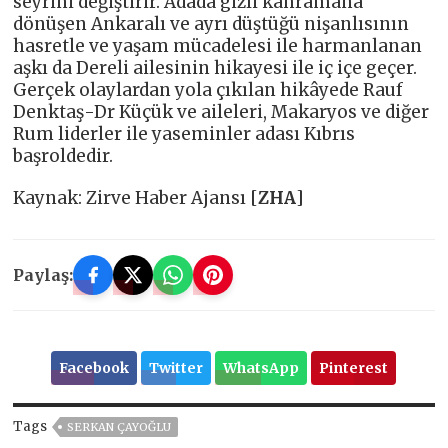
seyrini değiştirir. Adada gizli kahramana
dönüşen Ankaralı ve ayrı düştüğü nişanlısının
hasretle ve yaşam mücadelesi ile harmanlanan
aşkı da Dereli ailesinin hikayesi ile iç içe geçer.
Gerçek olaylardan yola çıkılan hikâyede Rauf
Denktaş-Dr Küçük ve aileleri, Makaryos ve diğer
Rum liderler ile yaseminler adası Kıbrıs
başroldedir.
Kaynak: Zirve Haber Ajansı [
ZHA
]
Paylaş:
Facebook
Twitter
WhatsApp
Pinterest
Tags
SERKAN ÇAYOĞLU