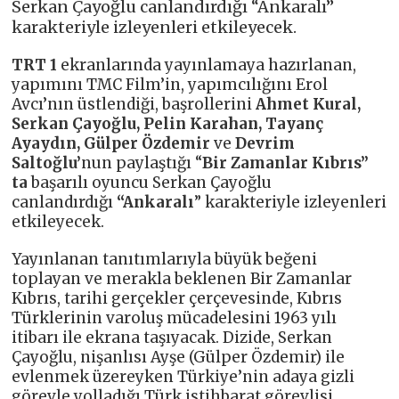
Serkan Çayoğlu canlandırdığı “Ankaralı”
karakteriyle izleyenleri etkileyecek.
TRT 1
ekranlarında yayınlamaya hazırlanan,
yapımını TMC Film’in, yapımcılığını Erol
Avcı’nın üstlendiği, başrollerini
Ahmet Kural,
Serkan Çayoğlu, Pelin Karahan, Tayanç
Ayaydın, Gülper Özdemir
ve
Devrim
Saltoğlu’
nun
paylaştığı “
Bir Zamanlar Kıbrıs”
ta
başarılı oyuncu Serkan Çayoğlu
canlandırdığı
“Ankaralı
” karakteriyle izleyenleri
etkileyecek.
Yayınlanan tanıtımlarıyla büyük beğeni
toplayan ve merakla beklenen Bir Zamanlar
Kıbrıs, tarihi gerçekler çerçevesinde, Kıbrıs
Türklerinin varoluş mücadelesini 1963 yılı
itibarı ile ekrana taşıyacak. Dizide, Serkan
Çayoğlu, nişanlısı Ayşe (Gülper Özdemir) ile
evlenmek üzereyken Türkiye’nin adaya gizli
görevle yolladığı Türk istihbarat görevlisi