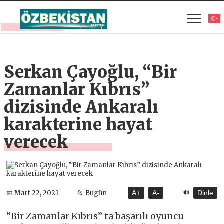
Serkan Çayoğlu, “Bir
Zamanlar Kıbrıs”
dizisinde Ankaralı
karakterine hayat
verecek
🔊
📅 Mart 22, 2021
📂 Bugün
A+
A-
Dinle
“Bir Zamanlar Kıbrıs” ta başarılı oyuncu