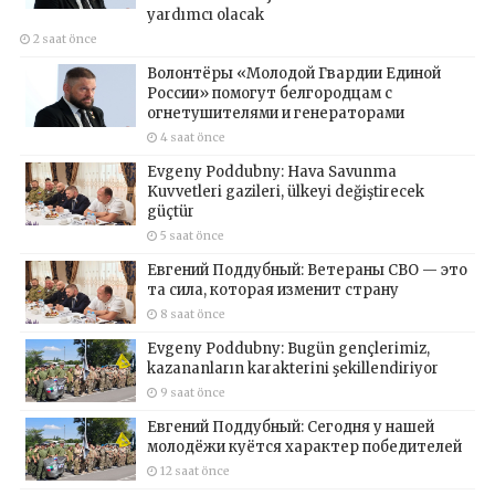
yardımcı olacak
2 saat önce
Волонтёры «Молодой Гвардии Единой
России» помогут белгородцам с
огнетушителями и генераторами
4 saat önce
Evgeny Poddubny: Hava Savunma
Kuvvetleri gazileri, ülkeyi değiştirecek
güçtür
5 saat önce
Евгений Поддубный: Ветераны СВО — это
та сила, которая изменит страну
8 saat önce
Evgeny Poddubny: Bugün gençlerimiz,
kazananların karakterini şekillendiriyor
9 saat önce
Евгений Поддубный: Сегодня у нашей
молодёжи куётся характер победителей
12 saat önce