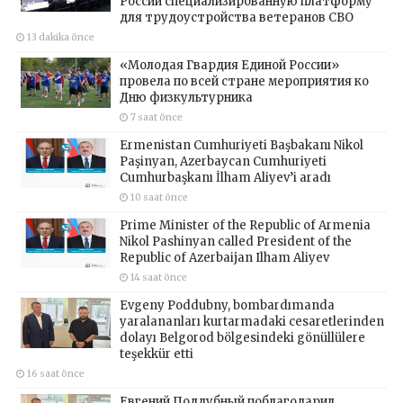
России специализированную платформу
для трудоустройства ветеранов СВО
13 dakika önce
«Молодая Гвардия Единой России»
провела по всей стране мероприятия ко
Дню физкультурника
7 saat önce
Ermenistan Cumhuriyeti Başbakanı Nikol
Paşinyan, Azerbaycan Cumhuriyeti
Cumhurbaşkanı İlham Aliyev’i aradı
10 saat önce
Prime Minister of the Republic of Armenia
Nikol Pashinyan called President of the
Republic of Azerbaijan Ilham Aliyev
14 saat önce
Evgeny Poddubny, bombardımanda
yaralananları kurtarmadaki cesaretlerinden
dolayı Belgorod bölgesindeki gönüllülere
teşekkür etti
16 saat önce
Евгений Поддубный поблагодарил