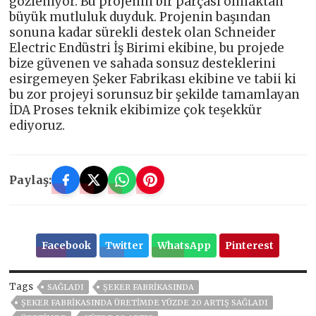
gözleniyor. Bu projenin bir parçası olmaktan
büyük mutluluk duyduk. Projenin başından
sonuna kadar sürekli destek olan Schneider
Electric Endüstri İş Birimi ekibine, bu projede
bize güvenen ve sahada sonsuz desteklerini
esirgemeyen Şeker Fabrikası ekibine ve tabii ki
bu zor projeyi sorunsuz bir şekilde tamamlayan
İDA Proses teknik ekibimize çok teşekkür
ediyoruz.
Paylaş:
Facebook
Twitter
WhatsApp
Pinterest
Tags
SAĞLADI
ŞEKER FABRIKASINDA
ŞEKER FABRIKASINDA ÜRETIMDE YÜZDE 20 ARTIŞ SAĞLADI