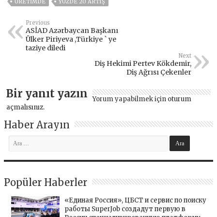
ÜRETIMDE
YÜZDE 20 ARTIŞ
Previous
ASİAD Azərbaycan Başkanı
Ülker Piriyeva ,Türkiye ` ye
taziye diledi
Next
Diş Hekimi Pertev Kökdemir,
Diş Ağrısı Çekenler
Bir yanıt yazın
Yorum yapabilmek için
oturum
açmalısınız
.
Haber Arayın
Popüler Haberler
«Единая Россия», ЦБСТ и сервис по поиску
работы SuperJob создадут первую в