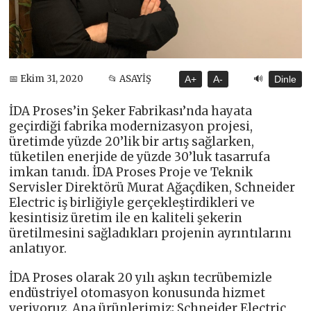
🔊
📅 Ekim 31, 2020
📂 ASAYİŞ
A+
A-
Dinle
İDA Proses’in Şeker Fabrikası’nda hayata
geçirdiği fabrika modernizasyon projesi,
üretimde yüzde 20’lik bir artış sağlarken,
tüketilen enerjide de yüzde 30’luk tasarrufa
imkan tanıdı. İDA Proses Proje ve Teknik
Servisler Direktörü Murat Ağaçdiken, Schneider
Electric iş birliğiyle gerçekleştirdikleri ve
kesintisiz üretim ile en kaliteli şekerin
üretilmesini sağladıkları projenin ayrıntılarını
anlatıyor.
İDA Proses olarak 20 yılı aşkın tecrübemizle
endüstriyel otomasyon konusunda hizmet
veriyoruz. Ana ürünlerimiz; Schneider Electric