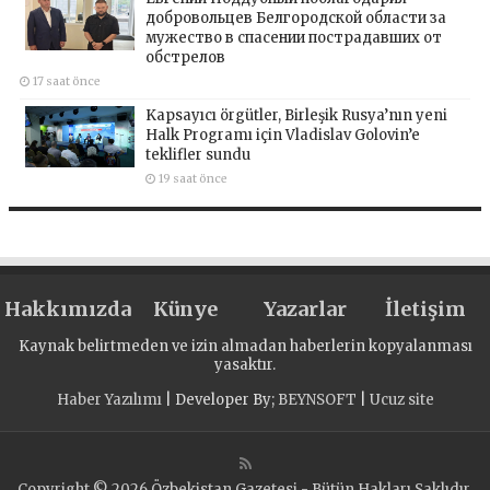
добровольцев Белгородской области за
мужество в спасении пострадавших от
обстрелов
17 saat önce
Kapsayıcı örgütler, Birleşik Rusya’nın yeni
Halk Programı için Vladislav Golovin’e
teklifler sundu
19 saat önce
Hakkımızda
Künye
Yazarlar
İletişim
Kaynak belirtmeden ve izin almadan haberlerin kopyalanması
yasaktır.
Haber Yazılımı
| Developer By;
BEYNSOFT
|
Ucuz site
Copyright © 2026 Özbekistan Gazetesi - Bütün Hakları Saklıdır.