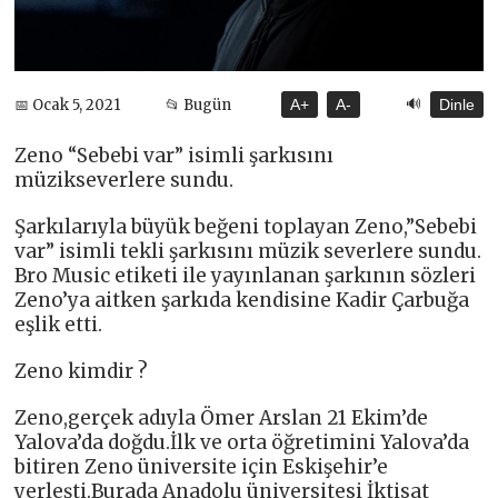
🔊
📅 Ocak 5, 2021
📂 Bugün
A+
A-
Dinle
Zeno “Sebebi var” isimli şarkısını
müzikseverlere sundu.
Şarkılarıyla büyük beğeni toplayan Zeno,”Sebebi
var” isimli tekli şarkısını müzik severlere sundu.
Bro Music etiketi ile yayınlanan şarkının sözleri
Zeno’ya aitken şarkıda kendisine Kadir Çarbuğa
eşlik etti.
Zeno kimdir ?
Zeno,gerçek adıyla Ömer Arslan 21 Ekim’de
Yalova’da doğdu.İlk ve orta öğretimini Yalova’da
bitiren Zeno üniversite için Eskişehir’e
yerleşti.Burada Anadolu üniversitesi İktisat