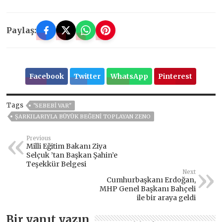
Paylaş:
Facebook
Twitter
WhatsApp
Pinterest
Tags
"SEBEBI VAR"
ŞARKILARIYLA BÜYÜK BEĞENI TOPLAYAN ZENO
Previous
Milli Eğitim Bakanı Ziya
Selçuk ’tan Başkan Şahin’e
Teşekkür Belgesi
Next
Cumhurbaşkanı Erdoğan,
MHP Genel Başkanı Bahçeli
ile bir araya geldi
Bir yanıt yazın