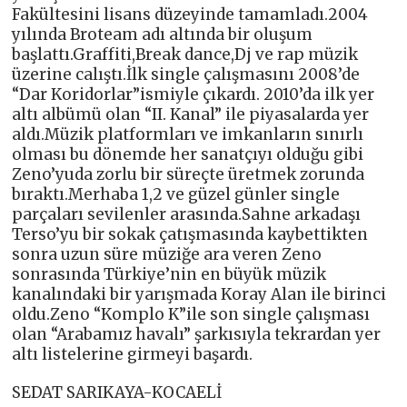
Fakültesini lisans düzeyinde tamamladı.2004
yılında Broteam adı altında bir oluşum
başlattı.Graffiti,Break dance,Dj ve rap müzik
üzerine calıştı.İlk single çalışmasını 2008’de
“Dar Koridorlar”ismiyle çıkardı. 2010’da ilk yer
altı albümü olan “II. Kanal” ile piyasalarda yer
aldı.Müzik platformları ve imkanların sınırlı
olması bu dönemde her sanatçıyı olduğu gibi
Zeno’yuda zorlu bir süreçte üretmek zorunda
bıraktı.Merhaba 1,2 ve güzel günler single
parçaları sevilenler arasında.Sahne arkadaşı
Terso’yu bir sokak çatışmasında kaybettikten
sonra uzun süre müziğe ara veren Zeno
sonrasında Türkiye’nin en büyük müzik
kanalındaki bir yarışmada Koray Alan ile birinci
oldu.Zeno “Komplo K”ile son single çalışması
olan “Arabamız havalı” şarkısıyla tekrardan yer
altı listelerine girmeyi başardı.
SEDAT SARIKAYA-KOCAELİ