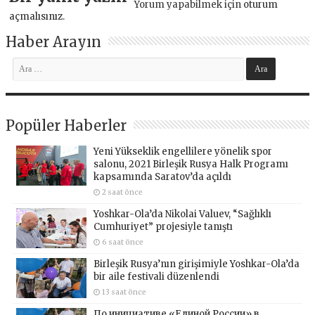
Yorum yapabilmek için
oturum
açmalısınız
.
Haber Arayın
Popüler Haberler
Yeni Yükseklik engellilere yönelik spor
salonu, 2021 Birleşik Rusya Halk Programı
kapsamında Saratov’da açıldı
2 saat önce
Yoshkar-Ola’da Nikolai Valuev, “Sağlıklı
Cumhuriyet” projesiyle tanıştı
6 saat önce
Birleşik Rusya’nın girişimiyle Yoshkar-Ola’da
bir aile festivali düzenlendi
13 saat önce
По инициативе «Единой России» в