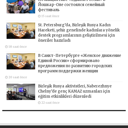
Йошкар-Оле состоялся семейный
фестиваль
15 saat önce
St. Petersburg’da, Birleşik Rusya Kadın
Hareketi, şehir genelinde kadınlara yönelik
destek programlarının geliştirilmesi için
öneriler hazırladı
18 saat önce
В Санкт-Петербурге «Женское движение
Единой России» сформировало
предложения по развитию городских
программ поддержки женщин
20 saat önce
Birleşik Rusya aktivistleri, Naberezhnye
Chelny’de genç KAMAZ uzmanları için
eğitim etkinlikleri düzenledi
22 saat önce