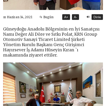
🔊
📅 Haziran 14, 2021
📂 Bugün
A+
A-
Dinle
Güneydoğu Anadolu Bölgesinin en İyi Sanatçısı
Namı Değer Ali Döre ve Sıtkı Polat, KRN Group
Otomotiv Sanayi Ticaret Limited Şirketi
Yönetim Kurulu Başkanı Genç Girişimci
Hayırsever İş Adamı Hüseyin Kıran `ı
makamında ziyaret ettiler.