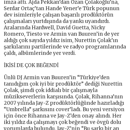
imza attı. Ajda Pekkan’dan Ozan Çolakoğlu’na,
Serdar Ortaç’tan Hande Yener’e Türk popunun
dev isimleriyle çalışan başarılı prodüktörün
çalışmaları yurtdışında da yankı uyandırdı.
Aralarında Hardwell, David Guetta, Nicky
Romero, Tiesto ve Armin van Buuren’in de yer
aldığı çok sayıda yıldız isim, Nurettin Çolak’ın
şarkılarını partilerinde ve radyo programlarında
çaldı, albümlerinde yer verdi.
İKİSİ DE ÇOK BEĞENDİ
Ünlü DJ Armin van Buuren’in “Türkiye’den
tanıdığım çok iyi bir prodüktör” dediği Nurettin
Çolak, şimdi çok iddialı bir çalışmayla
müzikseverlerin karşısında. Çolak, Rihanna’nın
2007 yılında Jay-Z prodüktörlüğünde hazırladığı
“Umbrella” şarkısını cover’ladı. Bu yeni versiyon
için önce Rihanna ve Jay-Z’den onay alındı. Her
iki yıldız da çalışmayı çok beğendi ve övgü dolu
yorumlarda bulundu. Jay-Z’nin “Bu şarkı bir an