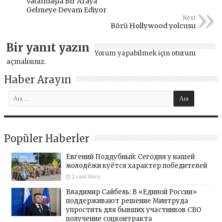
Vatandaşla Bir Araya
Gelmeye Devam Ediyor
Next
Börü Hollywood yolcusu
Bir yanıt yazın
Yorum yapabilmek için
oturum
açmalısınız
.
Haber Arayın
Popüler Haberler
Евгений Поддубный: Сегодня у нашей
молодёжи куётся характер победителей
2 saat önce
Владимир Сайбель: В «Единой России»
поддерживают решение Минтруда
упростить для бывших участников СВО
получение соцконтракта