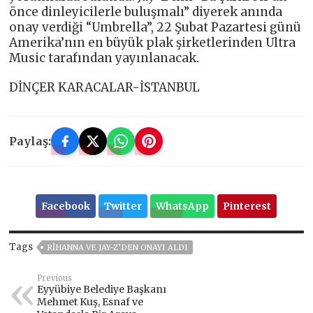
önce dinleyicilerle buluşmalı” diyerek anında
onay verdiği “Umbrella”, 22 Şubat Pazartesi günü
Amerika’nın en büyük plak şirketlerinden Ultra
Music tarafından yayınlanacak.
DİNÇER KARACALAR-İSTANBUL
Paylaş:
Facebook
Twitter
WhatsApp
Pinterest
Tags
RIHANNA VE JAY-Z’DEN ONAYI ALDI
Previous
Eyyübiye Belediye Başkanı
Mehmet Kuş, Esnaf ve