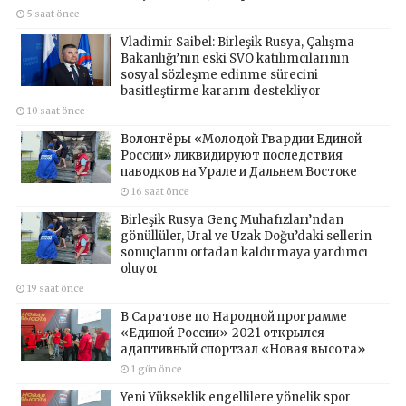
5 saat önce
Vladimir Saibel: Birleşik Rusya, Çalışma
Bakanlığı’nın eski SVO katılımcılarının
sosyal sözleşme edinme sürecini
basitleştirme kararını destekliyor
10 saat önce
Волонтёры «Молодой Гвардии Единой
России» ликвидируют последствия
паводков на Урале и Дальнем Востоке
16 saat önce
Birleşik Rusya Genç Muhafızları’ndan
gönüllüler, Ural ve Uzak Doğu’daki sellerin
sonuçlarını ortadan kaldırmaya yardımcı
oluyor
19 saat önce
В Саратове по Народной программе
«Единой России»-2021 открылся
адаптивный спортзал «Новая высота»
1 gün önce
Yeni Yükseklik engellilere yönelik spor