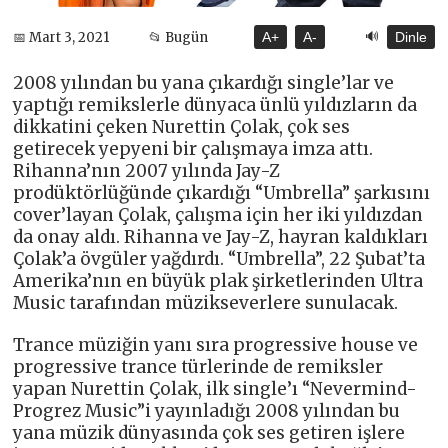
🔊
📅 Mart 3, 2021
📂 Bugün
A+
A-
Dinle
2008 yılından bu yana çıkardığı single’lar ve
yaptığı remikslerle dünyaca ünlü yıldızların da
dikkatini çeken Nurettin Çolak, çok ses
getirecek yepyeni bir çalışmaya imza attı.
Rihanna’nın 2007 yılında Jay-Z
prodüktörlüğünde çıkardığı “Umbrella” şarkısını
cover’layan Çolak, çalışma için her iki yıldızdan
da onay aldı. Rihanna ve Jay-Z, hayran kaldıkları
Çolak’a övgüler yağdırdı. “Umbrella”, 22 Şubat’ta
Amerika’nın en büyük plak şirketlerinden Ultra
Music tarafından müzikseverlere sunulacak.
Trance müziğin yanı sıra progressive house ve
progressive trance türlerinde de remiksler
yapan Nurettin Çolak, ilk single’ı “Nevermind-
Progrez Music”i yayınladığı 2008 yılından bu
yana müzik dünyasında çok ses getiren işlere