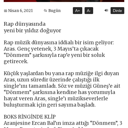
🔊
📅 Nisan 6, 2021
📂 Bugün
A+
A-
Dinle
Rap dünyasında
yeni bir yıldız doğuyor
Rap müzik dünyasına iddialı bir isim geliyor:
Aras. Genç yetenek, 3 Mayıs’ta çıkacak
“Dönmem” şarkısıyla rap’e yeni bir soluk
getirecek.
Küçük yaşlardan bu yana rap müziğe ilgi duyan
Aras, uzun süredir üzerinde çalıştığı ilk
single’ını tamamladı. Söz ve müziği Güneş’e ait
“Dönmem” şarkısına kendine has yorumuyla
hayat veren Aras, single’ı müzikseverlerle
buluşturmak için geri sayıma başladı.
BOKS RİNGİNDE KLİP
Aranjesine Ercan Bal’ın imza attığı “Dönmem”, 3