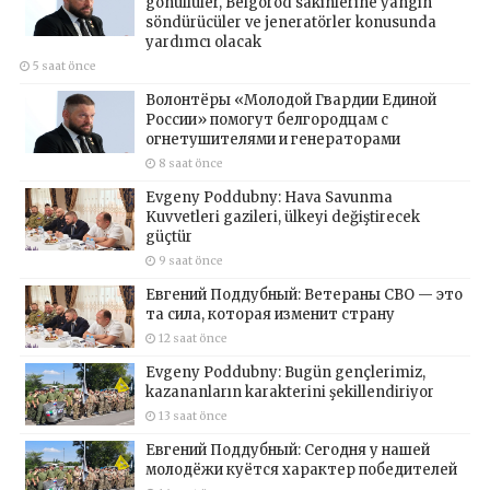
gönüllüler, Belgorod sakinlerine yangın
söndürücüler ve jeneratörler konusunda
yardımcı olacak
5 saat önce
Волонтёры «Молодой Гвардии Единой
России» помогут белгородцам с
огнетушителями и генераторами
8 saat önce
Evgeny Poddubny: Hava Savunma
Kuvvetleri gazileri, ülkeyi değiştirecek
güçtür
9 saat önce
Евгений Поддубный: Ветераны СВО — это
та сила, которая изменит страну
12 saat önce
Evgeny Poddubny: Bugün gençlerimiz,
kazananların karakterini şekillendiriyor
13 saat önce
Евгений Поддубный: Сегодня у нашей
молодёжи куётся характер победителей