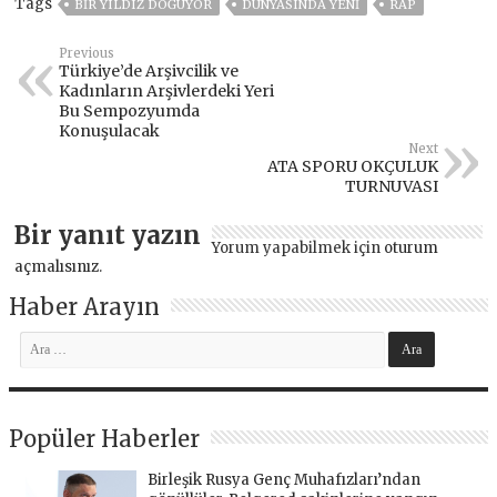
Tags
BIR YILDIZ DOĞUYOR
DÜNYASINDA YENI
RAP
Previous
Türkiye’de Arşivcilik ve
Kadınların Arşivlerdeki Yeri
Bu Sempozyumda
Konuşulacak
Next
ATA SPORU OKÇULUK
TURNUVASI
Bir yanıt yazın
Yorum yapabilmek için
oturum
açmalısınız
.
Haber Arayın
Popüler Haberler
Birleşik Rusya Genç Muhafızları’ndan