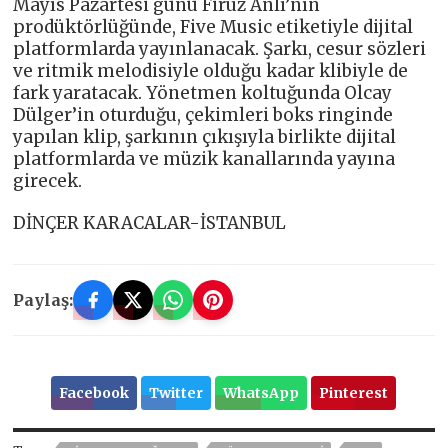
Mayıs Pazartesi günü Firuz Anlı’nın
prodüktörlüğünde, Five Music etiketiyle dijital
platformlarda yayınlanacak. Şarkı, cesur sözleri
ve ritmik melodisiyle olduğu kadar klibiyle de
fark yaratacak. Yönetmen koltuğunda Olcay
Dülger’in oturduğu, çekimleri boks ringinde
yapılan klip, şarkının çıkışıyla birlikte dijital
platformlarda ve müzik kanallarında yayına
girecek.
DİNÇER KARACALAR-İSTANBUL
Paylaş:
Facebook
Twitter
WhatsApp
Pinterest