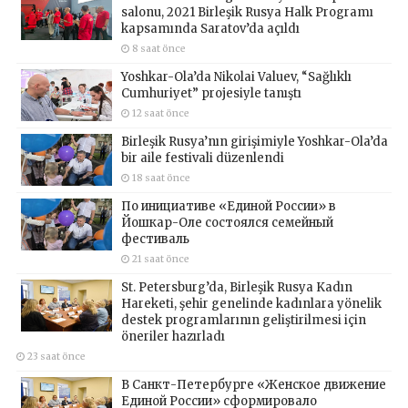
salonu, 2021 Birleşik Rusya Halk Programı
kapsamında Saratov’da açıldı
8 saat önce
Yoshkar-Ola’da Nikolai Valuev, “Sağlıklı
Cumhuriyet” projesiyle tanıştı
12 saat önce
Birleşik Rusya’nın girişimiyle Yoshkar-Ola’da
bir aile festivali düzenlendi
18 saat önce
По инициативе «Единой России» в
Йошкар-Оле состоялся семейный
фестиваль
21 saat önce
St. Petersburg’da, Birleşik Rusya Kadın
Hareketi, şehir genelinde kadınlara yönelik
destek programlarının geliştirilmesi için
öneriler hazırladı
23 saat önce
В Санкт-Петербурге «Женское движение
Единой России» сформировало