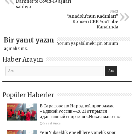
Darknet’te Covid-19 aşıları
satılıyor
Next
“Anadolu’nun Kadınları”
Konseri CRR YouTube
Kanalında
Bir yanıt yazın
Yorum yapabilmek için
oturum
açmalısınız
.
Haber Arayın
Popüler Haberler
В Саратове по Народной программе
«Единой России»-2021 открылся
адаптивный спортзал «Новая высота»
5 saat önce
Yeni Yükseklik engellilere yönelik spor