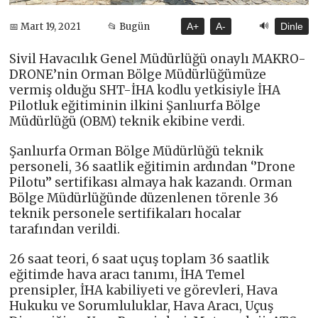
🔊
📅 Mart 19, 2021
📂 Bugün
A+
A-
Dinle
Sivil Havacılık Genel Müdürlüğü onaylı MAKRO-
DRONE’nin Orman Bölge Müdürlüğümüze
vermiş olduğu SHT-İHA kodlu yetkisiyle İHA
Pilotluk eğitiminin ilkini Şanlıurfa Bölge
Müdürlüğü (OBM) teknik ekibine verdi.
Şanlıurfa Orman Bölge Müdürlüğü teknik
personeli, 36 saatlik eğitimin ardından ‘’Drone
Pilotu’’ sertifikası almaya hak kazandı. Orman
Bölge Müdürlüğünde düzenlenen törenle 36
teknik personele sertifikaları hocalar
tarafından verildi.
26 saat teori, 6 saat uçuş toplam 36 saatlik
eğitimde hava aracı tanımı, İHA Temel
prensipler, İHA kabiliyeti ve görevleri, Hava
Hukuku ve Sorumluluklar, Hava Aracı, Uçuş