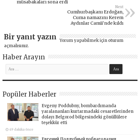
müsabakaları sona erdi
Next
Cumhurbaşkanı Erdoğan,
Cuma namazını Kerem
Aydınlar Camii’nde kıldı
Bir yanıt yazın
Yorum yapabilmek için
oturum
açmalısınız
.
Haber Arayın
Popüler Haberler
Evgeny Poddubny, bombardımanda
yaralananları kurtarmadaki cesaretlerinden
dolayı Belgorod bölgesindeki gönüllülere
teşekkür etti
49 dakika önce
Евгений Поддубный поблагодарил