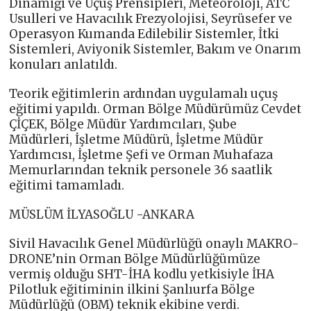
Dinamiği ve Uçuş Prensipleri, Meteoroloji, ATC
Usulleri ve Havacılık Frezyolojisi, Seyrüsefer ve
Operasyon Kumanda Edilebilir Sistemler, İtki
Sistemleri, Aviyonik Sistemler, Bakım ve Onarım
konuları anlatıldı.
Teorik eğitimlerin ardından uygulamalı uçuş
eğitimi yapıldı. Orman Bölge Müdürümüz Cevdet
ÇİÇEK, Bölge Müdür Yardımcıları, Şube
Müdürleri, İşletme Müdürü, İşletme Müdür
Yardımcısı, İşletme Şefi ve Orman Muhafaza
Memurlarından teknik personele 36 saatlik
eğitimi tamamladı.
MÜSLÜM İLYASOĞLU -ANKARA
Sivil Havacılık Genel Müdürlüğü onaylı MAKRO-
DRONE’nin Orman Bölge Müdürlüğümüze
vermiş olduğu SHT-İHA kodlu yetkisiyle İHA
Pilotluk eğitiminin ilkini Şanlıurfa Bölge
Müdürlüğü (OBM) teknik ekibine verdi.