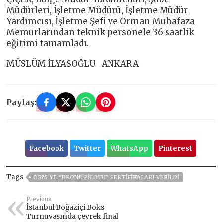
Müdürleri, İşletme Müdürü, İşletme Müdür
Yardımcısı, İşletme Şefi ve Orman Muhafaza
Memurlarından teknik personele 36 saatlik
eğitimi tamamladı.
MÜSLÜM İLYASOĞLU -ANKARA
Paylaş:
Facebook
Twitter
WhatsApp
Pinterest
Tags
OBM’YE “DRONE PILOTU” SERTIFIKALARI VERILDI
Previous
İstanbul Boğaziçi Boks
Turnuvasında çeyrek final