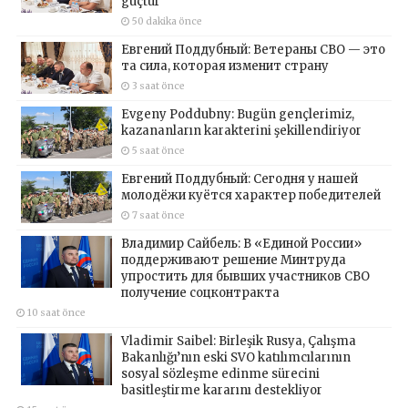
güçtür
50 dakika önce
Евгений Поддубный: Ветераны СВО — это
та сила, которая изменит страну
3 saat önce
Evgeny Poddubny: Bugün gençlerimiz,
kazananların karakterini şekillendiriyor
5 saat önce
Евгений Поддубный: Сегодня у нашей
молодёжи куётся характер победителей
7 saat önce
Владимир Сайбель: В «Единой России»
поддерживают решение Минтруда
упростить для бывших участников СВО
получение соцконтракта
10 saat önce
Vladimir Saibel: Birleşik Rusya, Çalışma
Bakanlığı’nın eski SVO katılımcılarının
sosyal sözleşme edinme sürecini
basitleştirme kararını destekliyor