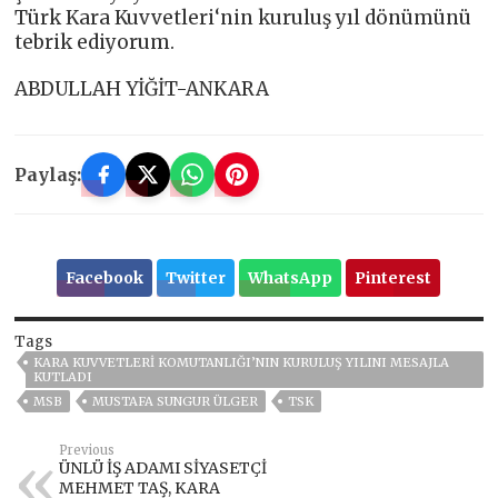
Türk Kara Kuvvetleri‘nin kuruluş yıl dönümünü
tebrik ediyorum.
ABDULLAH YİĞİT-ANKARA
Paylaş:
Facebook
Twitter
WhatsApp
Pinterest
Tags
KARA KUVVETLERİ KOMUTANLIĞI’NIN KURULUŞ YILINI MESAJLA
KUTLADI
MSB
MUSTAFA SUNGUR ÜLGER
TSK
Previous
ÜNLÜ İŞ ADAMI SİYASETÇİ
MEHMET TAŞ, KARA