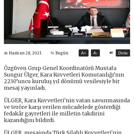
🔊
📅 Haziran 28, 2021
📂 Bugün
A+
A-
Dinle
Özgüven Grup Genel Koordinatörü Mustafa
Sungur Ülger, Kara Kuvvetleri Komutanlığı’nın
2230’uncu kuruluş yıl dönümü vesilesiyle bir
mesaj yayınladı.
ÜLGER, Kara Kuvvetleri‘nin vatan savunmasında
ve teröre karşı verilen mücadelede gösterdiği
fedakâr gayretleri ile milletin takdirini
kazandığını bildirdi.
ÜLGER, mesajında Türk Silahlı Kuvvetleri‘nin