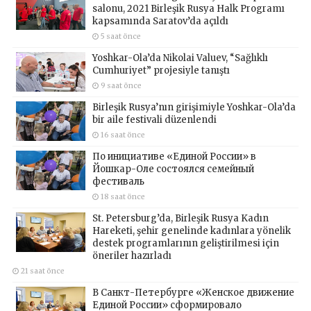
salonu, 2021 Birleşik Rusya Halk Programı
kapsamında Saratov’da açıldı
5 saat önce
Yoshkar-Ola’da Nikolai Valuev, “Sağlıklı
Cumhuriyet” projesiyle tanıştı
9 saat önce
Birleşik Rusya’nın girişimiyle Yoshkar-Ola’da
bir aile festivali düzenlendi
16 saat önce
По инициативе «Единой России» в
Йошкар-Оле состоялся семейный
фестиваль
18 saat önce
St. Petersburg’da, Birleşik Rusya Kadın
Hareketi, şehir genelinde kadınlara yönelik
destek programlarının geliştirilmesi için
öneriler hazırladı
21 saat önce
В Санкт-Петербурге «Женское движение
Единой России» сформировало