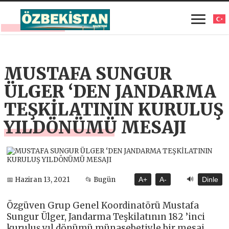
MUSTAFA SUNGUR
ÜLGER ‘DEN JANDARMA
TEŞKİLATININ KURULUŞ
YILDÖNÜMÜ MESAJI
🔊
📅 Haziran 13, 2021
📂 Bugün
A+
A-
Dinle
Özgüven Grup Genel Koordinatörü Mustafa
Sungur Ülger, Jandarma Teşkilatının 182 ’inci
kuruluş yıl dönümü münasebetiyle bir mesaj