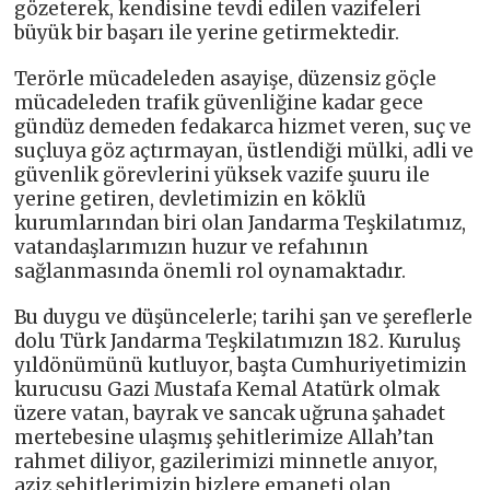
gözeterek, kendisine tevdi edilen vazifeleri
büyük bir başarı ile yerine getirmektedir.
Terörle mücadeleden asayişe, düzensiz göçle
mücadeleden trafik güvenliğine kadar gece
gündüz demeden fedakarca hizmet veren, suç ve
suçluya göz açtırmayan, üstlendiği mülki, adli ve
güvenlik görevlerini yüksek vazife şuuru ile
yerine getiren, devletimizin en köklü
kurumlarından biri olan Jandarma Teşkilatımız,
vatandaşlarımızın huzur ve refahının
sağlanmasında önemli rol oynamaktadır.
Bu duygu ve düşüncelerle; tarihi şan ve şereflerle
dolu Türk Jandarma Teşkilatımızın 182. Kuruluş
yıldönümünü kutluyor, başta Cumhuriyetimizin
kurucusu Gazi Mustafa Kemal Atatürk olmak
üzere vatan, bayrak ve sancak uğruna şahadet
mertebesine ulaşmış şehitlerimize Allah’tan
rahmet diliyor, gazilerimizi minnetle anıyor,
aziz şehitlerimizin bizlere emaneti olan