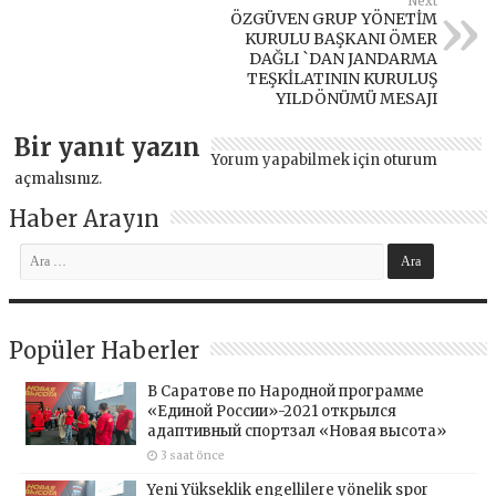
Next
ÖZGÜVEN GRUP YÖNETİM
KURULU BAŞKANI ÖMER
DAĞLI `DAN JANDARMA
TEŞKİLATININ KURULUŞ
YILDÖNÜMÜ MESAJI
Bir yanıt yazın
Yorum yapabilmek için
oturum
açmalısınız
.
Haber Arayın
Popüler Haberler
В Саратове по Народной программе
«Единой России»-2021 открылся
адаптивный спортзал «Новая высота»
3 saat önce
Yeni Yükseklik engellilere yönelik spor