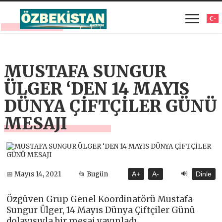
MUSTAFA SUNGUR
ÜLGER ‘DEN 14 MAYIS
DÜNYA ÇİFTÇİLER GÜNÜ
MESAJI
🔊
📅 Mayıs 14, 2021
📂 Bugün
A+
A-
Dinle
Özgüven Grup Genel Koordinatörü Mustafa
Sungur Ülger, 14 Mayıs Dünya Çiftçiler Günü
dolayısıyla bir mesaj yayınladı.