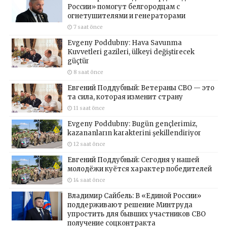
России» помогут белгородцам с
огнетушителями и генераторами
7 saat önce
Evgeny Poddubny: Hava Savunma
Kuvvetleri gazileri, ülkeyi değiştirecek
güçtür
8 saat önce
Евгений Поддубный: Ветераны СВО — это
та сила, которая изменит страну
11 saat önce
Evgeny Poddubny: Bugün gençlerimiz,
kazananların karakterini şekillendiriyor
12 saat önce
Евгений Поддубный: Сегодня у нашей
молодёжи куётся характер победителей
14 saat önce
Владимир Сайбель: В «Единой России»
поддерживают решение Минтруда
упростить для бывших участников СВО
получение соцконтракта