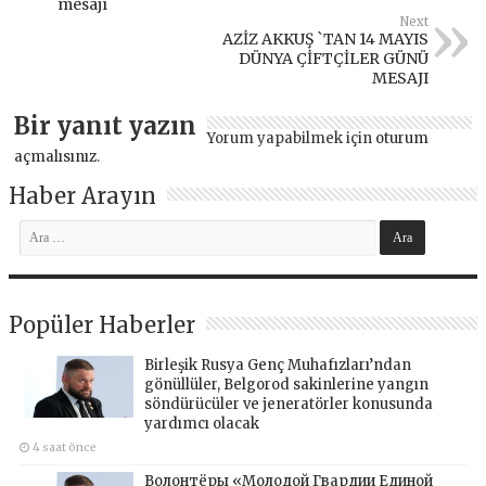
mesajı
Next
AZİZ AKKUŞ `TAN 14 MAYIS
DÜNYA ÇİFTÇİLER GÜNÜ
MESAJI
Bir yanıt yazın
Yorum yapabilmek için
oturum
açmalısınız
.
Haber Arayın
Popüler Haberler
Birleşik Rusya Genç Muhafızları’ndan
gönüllüler, Belgorod sakinlerine yangın
söndürücüler ve jeneratörler konusunda
yardımcı olacak
4 saat önce
Волонтёры «Молодой Гвардии Единой