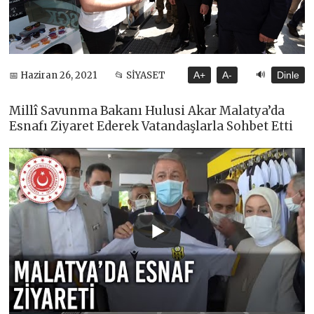
🔊
📅 Haziran 26, 2021
📂 SİYASET
A+
A-
Dinle
Millî Savunma Bakanı Hulusi Akar Malatya’da
Esnafı Ziyaret Ederek Vatandaşlarla Sohbet Etti