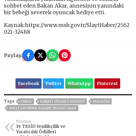
sohbet eden Bakan Akar, annesinin yanındaki
bir bebeği severek oyuncak hediye etti.
Kaynak:https://www.msb.gov.tr/SlaytHaber/2562
021-32488
Paylaş:
Facebook
Twitter
WhatsApp
Pinterest
Tags
ESNAF
ESNAFI ZIYARET EDEREK
MALATYA
MILLI SAVUNMA BAKANI HULUSI AKAR
Previous
19. TESİD Yenilikçilik ve
Yaratıcılık Ödülleri