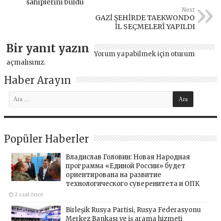
sahiplerini buldu
Next
GAZİ ŞEHİRDE TAEKWONDO
İL SEÇMELERİ YAPILDI
Bir yanıt yazın
Yorum yapabilmek için
oturum
açmalısınız
.
Haber Arayın
Popüler Haberler
Владислав Головин: Новая Народная
программа «Единой России» будет
ориентирована на развитие
технологического суверенитета и ОПК
2 saat önce
Birleşik Rusya Partisi, Rusya Federasyonu
Merkez Bankası ve iş arama hizmeti