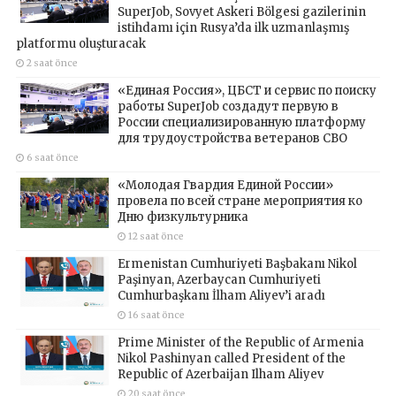
SuperJob, Sovyet Askeri Bölgesi gazilerinin
istihdamı için Rusya’da ilk uzmanlaşmış
platformu oluşturacak
2 saat önce
«Единая Россия», ЦБСТ и сервис по поиску
работы SuperJob создадут первую в
России специализированную платформу
для трудоустройства ветеранов СВО
6 saat önce
«Молодая Гвардия Единой России»
провела по всей стране мероприятия ко
Дню физкультурника
12 saat önce
Ermenistan Cumhuriyeti Başbakanı Nikol
Paşinyan, Azerbaycan Cumhuriyeti
Cumhurbaşkanı İlham Aliyev’i aradı
16 saat önce
Prime Minister of the Republic of Armenia
Nikol Pashinyan called President of the
Republic of Azerbaijan Ilham Aliyev
20 saat önce