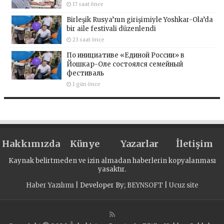
17 saat önce
Birleşik Rusya’nın girişimiyle Yoshkar-Ola’da
bir aile festivali düzenlendi
23 saat önce
По инициативе «Единой России» в
Йошкар-Оле состоялся семейный
фестиваль
1 gün önce
Hakkımızda
Künye
Yazarlar
İletişim
Kaynak belirtmeden ve izin almadan haberlerin kopyalanması
yasaktır.
Haber Yazılımı
| Developer By;
BEYNSOFT
|
Ucuz site