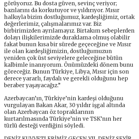
görüyoruz. Bu dosta güven, sevinç veriyor;
bazılarını da korkutuyor ve yıldırıyor. Mısır
halkıyla bizim dostluğumuz, kardeşliğimiz, ortak
değerlerimiz, çalışmalarımız var. Biz
birbirimizden ayrılamayız. Birtakım sebeplerden
dolayı ilişkilerimizde duraklama olmuş olabilir
fakat bunun kısa bir sürede geçeceğine ve Mısır
ile olan kardeşliğimizin, dostluğumuzun
yeniden çok üst seviyelere geleceğine bütün
kalbimle inanıyorum. Önümüzdeki dönem bunu
göreceğiz. Bunun Türkiye, Libya, Mısır için son
derece yararlı, faydalı ve gerekli olduğunu hep
beraber yaşayacağız.”
Azerbaycan’ın, Türkiye’nin kardeşi olduğunu
vurgulayan Bakan Akar, 30 yıldır işgal altında
olan Azerbaycan öz topraklarının
kurtarılmasında Türkiye’nin ve TSK’nın her
türlü desteği verdiğini söyledi.
DENİZ KUVVETLERİMİZ GEÇEN YIL DENİZ SEYİR