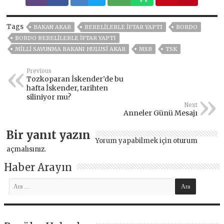
Tags
BAKAN AKAR
BERELILERLE İFTAR YAPTI
BORDO
BORDO BERELILERLE İFTAR YAPTI
MILLI SAVUNMA BAKANI HULUSI AKAR
MSB
TSK
Previous
Tozkoparan İskender’de bu
hafta İskender, tarihten
siliniyor mu?
Next
Anneler Günü Mesajı
Bir yanıt yazın
Yorum yapabilmek için
oturum
açmalısınız
.
Haber Arayın