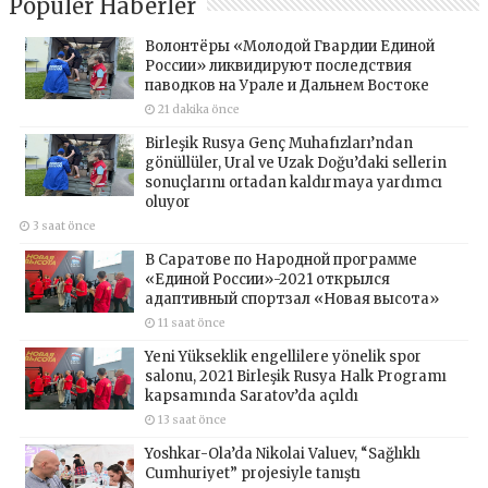
Popüler Haberler
Волонтёры «Молодой Гвардии Единой
России» ликвидируют последствия
паводков на Урале и Дальнем Востоке
21 dakika önce
Birleşik Rusya Genç Muhafızları’ndan
gönüllüler, Ural ve Uzak Doğu’daki sellerin
sonuçlarını ortadan kaldırmaya yardımcı
oluyor
3 saat önce
В Саратове по Народной программе
«Единой России»-2021 открылся
адаптивный спортзал «Новая высота»
11 saat önce
Yeni Yükseklik engellilere yönelik spor
salonu, 2021 Birleşik Rusya Halk Programı
kapsamında Saratov’da açıldı
13 saat önce
Yoshkar-Ola’da Nikolai Valuev, “Sağlıklı
Cumhuriyet” projesiyle tanıştı