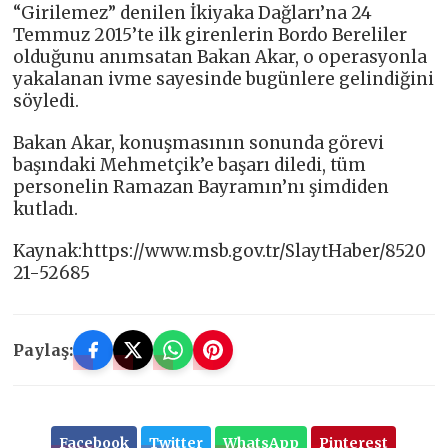
“Girilemez” denilen İkiyaka Dağları’na 24
Temmuz 2015’te ilk girenlerin Bordo Bereliler
olduğunu anımsatan Bakan Akar, o operasyonla
yakalanan ivme sayesinde bugünlere gelindiğini
söyledi.
Bakan Akar, konuşmasının sonunda görevi
başındaki Mehmetçik’e başarı diledi, tüm
personelin Ramazan Bayramın’nı şimdiden
kutladı.
Kaynak:https://www.msb.gov.tr/SlaytHaber/8520
21-52685
Paylaş:
Facebook
Twitter
WhatsApp
Pinterest