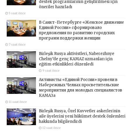
destek programlarının geliştirilmesi için
öneriler hazırladı
5 saat önce
В Санкт-Петербурге «Женское движение
Единой России» сформировало
предложения по развитию городских
программ поддержки женщин
7 saat önce
Birleşik Rusya aktivistleri, Naberezhnye
Chelny’de genç KAMAZ uzmanları için
eğitim etkinlikleri düzenledi
9 saat önce
Активисты «Единой России» провели в
Набережных Челнах просветительские
мероприятия для молодых специалистов
КАМАЗа
11 saat önce
Birleşik Rusya, Özel Kuvvetler askerlerinin
aile üyelerini yeni hükümet destek önlemleri
hakkında bilgilendirdi
12 saat önce