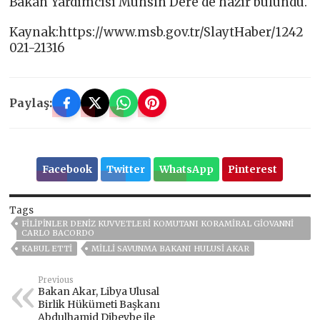
Bakan Yardımcısı Muhsin Dere de hazır bulundu.
Kaynak:https://www.msb.gov.tr/SlaytHaber/1242
021-21316
Paylaş:
Facebook
Twitter
WhatsApp
Pinterest
Tags
FILIPINLER DENIZ KUVVETLERI KOMUTANI KORAMIRAL GIOVANNI
CARLO BACORDO
KABUL ETTI
MILLI SAVUNMA BAKANI HULUSI AKAR
Previous
Bakan Akar, Libya Ulusal
Birlik Hükümeti Başkanı
Abdulhamid Dibeybe ile