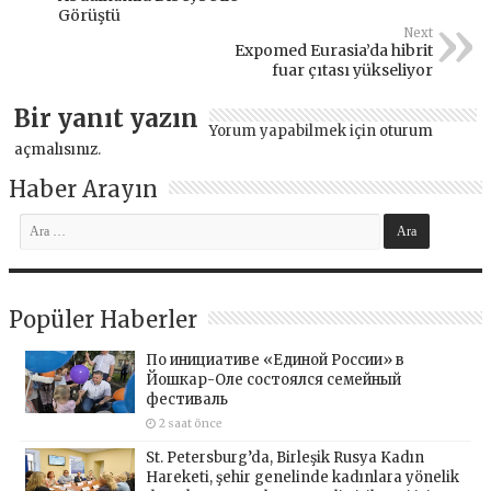
Görüştü
Next
Expomed Eurasia’da hibrit
fuar çıtası yükseliyor
Bir yanıt yazın
Yorum yapabilmek için
oturum
açmalısınız
.
Haber Arayın
Popüler Haberler
По инициативе «Единой России» в
Йошкар-Оле состоялся семейный
фестиваль
2 saat önce
St. Petersburg’da, Birleşik Rusya Kadın
Hareketi, şehir genelinde kadınlara yönelik