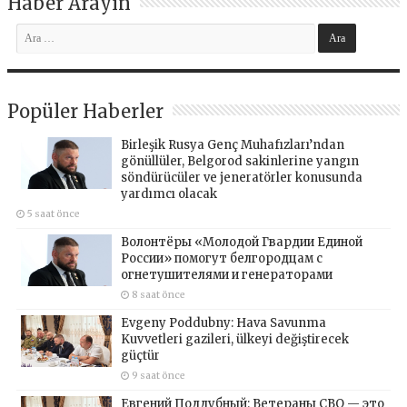
Haber Arayın
Popüler Haberler
Birleşik Rusya Genç Muhafızları’ndan
gönüllüler, Belgorod sakinlerine yangın
söndürücüler ve jeneratörler konusunda
yardımcı olacak
5 saat önce
Волонтёры «Молодой Гвардии Единой
России» помогут белгородцам с
огнетушителями и генераторами
8 saat önce
Evgeny Poddubny: Hava Savunma
Kuvvetleri gazileri, ülkeyi değiştirecek
güçtür
9 saat önce
Евгений Поддубный: Ветераны СВО — это