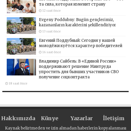
та сила, которая изменит страну
12 saat önce
Evgeny Poddubny: Bugün gençlerimiz,
kazananların karakterini şekillendiriyor
13 saat önce
Евгений Поддубный: Сегодня у нашей
молодёжи куётся характер победителей
16 saat önce
Владимир Сайбель: В «Единой России»
поддерживают решение Минтруда
упростить для бывших участников СВО
получение соцконтракта
18 saat önce
Hakkımızda
Künye
Yazarlar
İletişim
Kaynak belirtmeden ve izin almadan haberlerin kopyalanması