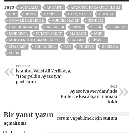
Tags
AÇIKLAMA
AK PARTİ
AYASOFYA KARARIYLA ILGILI
CHP
DÜNYA
EMNİYET
GELIŞMELER
GOOGLE
GOOGLE HABERLER
GÜNCEL HABER
GÜNDEM
HABER. ANKARA
HABERLER
HAYAT
İLLER
ISTANBUL
JANDARMA
KÜLTÜR SANAT
MAGAZİN
MHP
MHP GENEL BAŞKANI BAHÇELI
SALGIN
SİYASET
SİYASİLER
SON DAKIKA
TSK
TÜRKİYE
ÜLKELER
VIRÜS
Previous
İstanbul Valisi Ali Yerlikaya,
“Hoş geldin Ayasofya”
paylaşımı
Next
Ayasofya Meydanı’nda
Binlerce kişi akşam namazı
kıldı
Bir yanıt yazın
Yorum yapabilmek için
oturum
açmalısınız
.