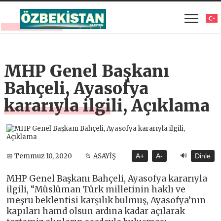
MHP Genel Başkanı
Bahçeli, Ayasofya
kararıyla ilgili, Açıklama
🔊
📅 Temmuz 10, 2020
📂 ASAYİŞ
A+
A-
Dinle
MHP Genel Başkanı Bahçeli, Ayasofya kararıyla
ilgili, “Müslüman Türk milletinin haklı ve
meşru beklentisi karşılık bulmuş, Ayasofya’nın
kapıları hamd olsun ardına kadar açılarak