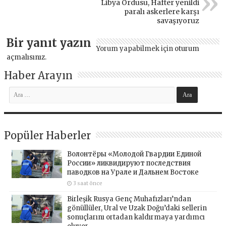
Libya Ordusu, Hafter yenildi
paralı askerlere karşı
savaşıyoruz
Bir yanıt yazın
Yorum yapabilmek için
oturum
açmalısınız
.
Haber Arayın
Popüler Haberler
Волонтёры «Молодой Гвардии Единой
России» ликвидируют последствия
паводков на Урале и Дальнем Востоке
3 saat önce
Birleşik Rusya Genç Muhafızları’ndan
gönüllüler, Ural ve Uzak Doğu’daki sellerin
sonuçlarını ortadan kaldırmaya yardımcı