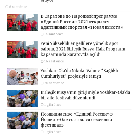
oluyor
6 saat önce
В Саратове по Народной программе
«Единой России»-2021 открылся
адаптивный спортзал «Новая высота»
14 saat önce
Yeni Yükseklik engellilere yönelik spor
salonu, 2021 Birleşik Rusya Halk Programı
kapsamında Saratov’da açıldı
16 saat önce
Yoshkar-Ola’da Nikolai Valuev, “Sağlıklı
Cumhuriyet” projesiyle tanıştı
20 saat önce
Birleşik Rusya’nın girişimiyle Yoshkar-Ola’da
bir aile festivali düzenlendi
1 gün önce
По инициативе «Единой России» в
Йошкар-Оле состоялся семейный
фестиваль
1 gün önce