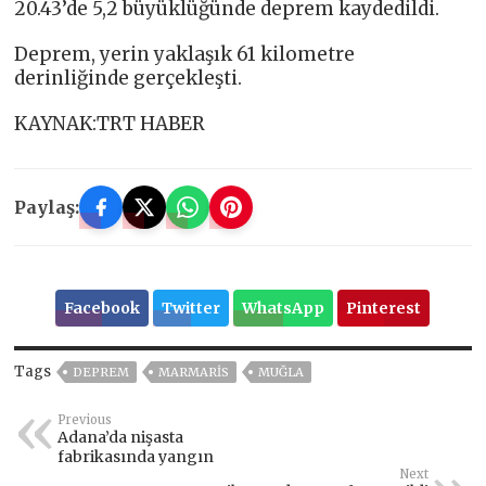
20.43’de 5,2 büyüklüğünde deprem kaydedildi.
Deprem, yerin yaklaşık 61 kilometre
derinliğinde gerçekleşti.
KAYNAK:TRT HABER
Paylaş:
Facebook
Twitter
WhatsApp
Pinterest
Tags
DEPREM
MARMARİS
MUĞLA
Previous
Adana’da nişasta
fabrikasında yangın
Next