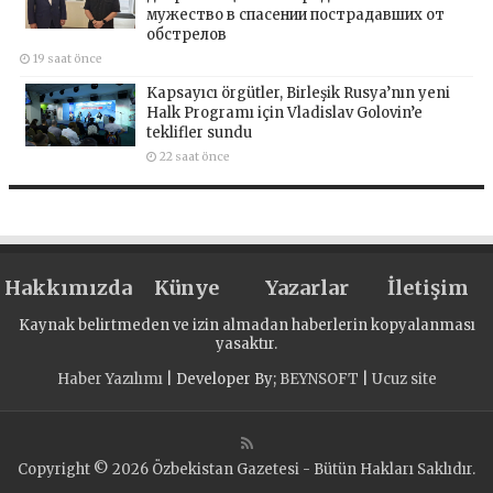
мужество в спасении пострадавших от
обстрелов
19 saat önce
Kapsayıcı örgütler, Birleşik Rusya’nın yeni
Halk Programı için Vladislav Golovin’e
teklifler sundu
22 saat önce
Hakkımızda
Künye
Yazarlar
İletişim
Kaynak belirtmeden ve izin almadan haberlerin kopyalanması
yasaktır.
Haber Yazılımı
| Developer By;
BEYNSOFT
|
Ucuz site
Copyright © 2026 Özbekistan Gazetesi - Bütün Hakları Saklıdır.