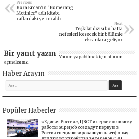
Previous
Bora Ercan’ın “Bumerang
Metinler” adlı kitabı
raflardaki yerini aldı
Next
Teşkilat dizisi bu hafta
nefesleri kesecek bir bölümle
ekranlara geliyor
Bir yanıt yazın
Yorum yapabilmek için
oturum
açmalısınız
.
Haber Arayın
Popüler Haberler
«Единая Россия», ЦБСТ и сервис по поиску
работы SuperJob создадут первую в
России специализированную платформу
для трудоустройства ветеранов СВО