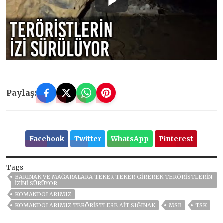
Paylaş:
Facebook
Twitter
WhatsApp
Pinterest
Tags
BARINAK VE MAĞARALARA TEKER TEKER GIREREK TERÖRISTLERIN
İZINI SÜRÜYOR
KOMANDOLARIMIZ
KOMANDOLARIMIZ TERÖRISTLERE AIT SIĞINAK
MSB
TSK