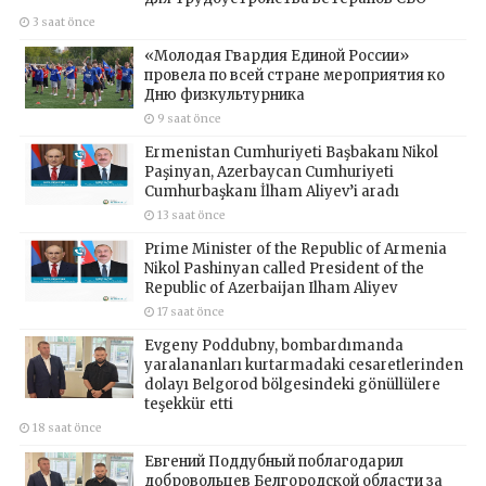
3 saat önce
«Молодая Гвардия Единой России»
провела по всей стране мероприятия ко
Дню физкультурника
9 saat önce
Ermenistan Cumhuriyeti Başbakanı Nikol
Paşinyan, Azerbaycan Cumhuriyeti
Cumhurbaşkanı İlham Aliyev’i aradı
13 saat önce
Prime Minister of the Republic of Armenia
Nikol Pashinyan called President of the
Republic of Azerbaijan Ilham Aliyev
17 saat önce
Evgeny Poddubny, bombardımanda
yaralananları kurtarmadaki cesaretlerinden
dolayı Belgorod bölgesindeki gönüllülere
teşekkür etti
18 saat önce
Евгений Поддубный поблагодарил
добровольцев Белгородской области за