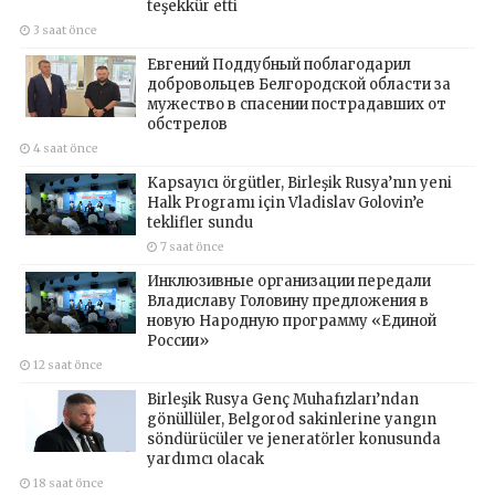
teşekkür etti
3 saat önce
Евгений Поддубный поблагодарил
добровольцев Белгородской области за
мужество в спасении пострадавших от
обстрелов
4 saat önce
Kapsayıcı örgütler, Birleşik Rusya’nın yeni
Halk Programı için Vladislav Golovin’e
teklifler sundu
7 saat önce
Инклюзивные организации передали
Владиславу Головину предложения в
новую Народную программу «Единой
России»
12 saat önce
Birleşik Rusya Genç Muhafızları’ndan
gönüllüler, Belgorod sakinlerine yangın
söndürücüler ve jeneratörler konusunda
yardımcı olacak
18 saat önce