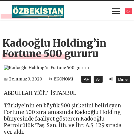
Kadooğlu Holding’in
Fortune 500 gururu
🔊
📅 Temmuz 3, 2020
📂 EKONOMİ
A+
A-
Dinle
ABDULLAH YİĞİT-İSTANBUL
Türkiye’nin en büyük 500 şirketini belirleyen
Fortune 500 sıralamasında Kadooğlu Holding
bünyesinde faaliyet gösteren Kadooğlu
Petrolcülük Taş. San. İth. ve İhr. A.Ş. 129.sırada
yer aldı.