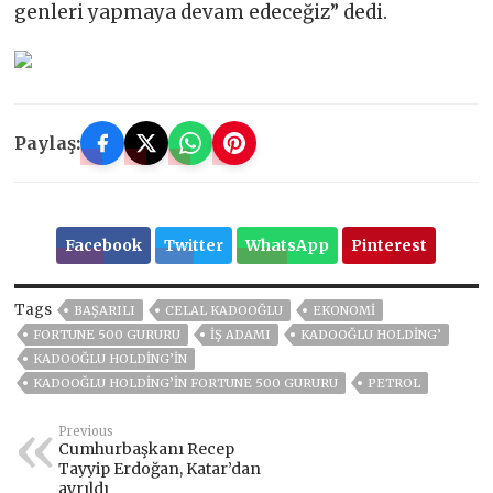
genleri yapmaya devam edeceğiz” dedi.
Paylaş:
Facebook
Twitter
WhatsApp
Pinterest
Tags
BAŞARILI
CELAL KADOOĞLU
EKONOMİ
FORTUNE 500 GURURU
İŞ ADAMI
KADOOĞLU HOLDING’
KADOOĞLU HOLDING’IN
KADOOĞLU HOLDING’IN FORTUNE 500 GURURU
PETROL
Previous
Cumhurbaşkanı Recep
Tayyip Erdoğan, Katar’dan
ayrıldı