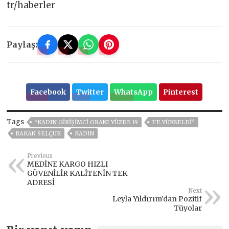
tr/haberler
Paylaş:
Facebook
Twitter
WhatsApp
Pinterest
Tags
“KADIN GIRIŞIMCI ORANI YÜZDE 19
3'E YÜKSELDI”
BAKAN SELÇUK
KADIN
Previous
MEDİNE KARGO HIZLI
GÜVENİLİR KALİTENİN TEK
ADRESİ
Next
Leyla Yıldırım’dan Pozitif
Tüyolar