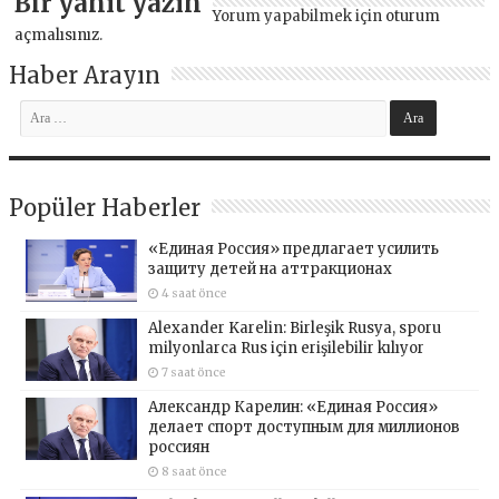
Bir yanıt yazın
Yorum yapabilmek için
oturum
açmalısınız
.
Haber Arayın
Popüler Haberler
«Единая Россия» предлагает усилить
защиту детей на аттракционах
4 saat önce
Alexander Karelin: Birleşik Rusya, sporu
milyonlarca Rus için erişilebilir kılıyor
7 saat önce
Александр Карелин: «Единая Россия»
делает спорт доступным для миллионов
россиян
8 saat önce