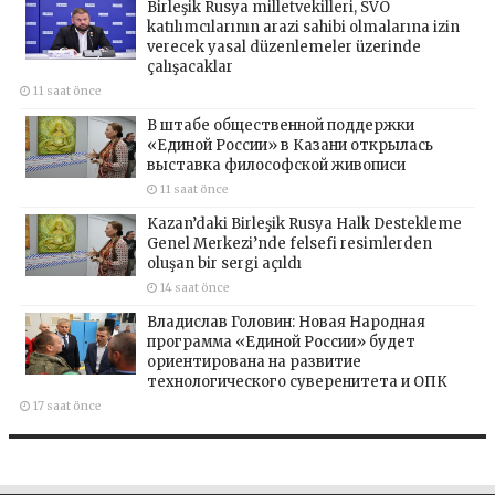
Birleşik Rusya milletvekilleri, SVO
katılımcılarının arazi sahibi olmalarına izin
verecek yasal düzenlemeler üzerinde
çalışacaklar
11 saat önce
В штабе общественной поддержки
«Единой России» в Казани открылась
выставка философской живописи
11 saat önce
Kazan’daki Birleşik Rusya Halk Destekleme
Genel Merkezi’nde felsefi resimlerden
oluşan bir sergi açıldı
14 saat önce
Владислав Головин: Новая Народная
программа «Единой России» будет
ориентирована на развитие
технологического суверенитета и ОПК
17 saat önce