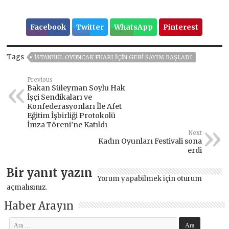
Facebook
Twitter
WhatsApp
Pinterest
Tags
İSTANBUL OYUNCAK FUARI IÇIN GERI SAYIM BAŞLADI
Previous
Bakan Süleyman Soylu Hak
İşçi Sendikaları ve
Konfederasyonları İle Afet
Eğitim İşbirliği Protokolü
İmza Töreni’ne Katıldı
Next
Kadın Oyunları Festivali sona
erdi
Bir yanıt yazın
Yorum yapabilmek için
oturum
açmalısınız
.
Haber Arayın