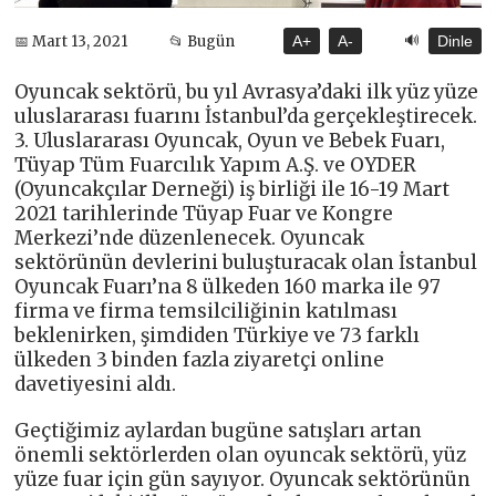
🔊
📅 Mart 13, 2021
📂 Bugün
A+
A-
Dinle
Oyuncak sektörü, bu yıl Avrasya’daki ilk yüz yüze
uluslararası fuarını İstanbul’da gerçekleştirecek.
3. Uluslararası Oyuncak, Oyun ve Bebek Fuarı,
Tüyap Tüm Fuarcılık Yapım A.Ş. ve OYDER
(Oyuncakçılar Derneği) iş birliği ile 16-19 Mart
2021 tarihlerinde Tüyap Fuar ve Kongre
Merkezi’nde düzenlenecek. Oyuncak
sektörünün devlerini buluşturacak olan İstanbul
Oyuncak Fuarı’na 8 ülkeden 160 marka ile 97
firma ve firma temsilciliğinin katılması
beklenirken, şimdiden Türkiye ve 73 farklı
ülkeden 3 binden fazla ziyaretçi online
davetiyesini aldı.
Geçtiğimiz aylardan bugüne satışları artan
önemli sektörlerden olan oyuncak sektörü, yüz
yüze fuar için gün sayıyor. Oyuncak sektörünün