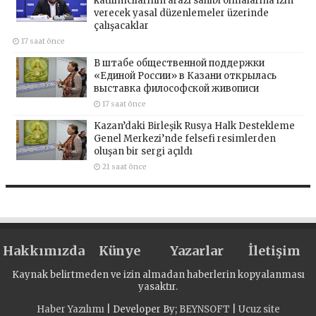
katılımcılarının arazi sahibi olmalarına izin
verecek yasal düzenlemeler üzerinde
çalışacaklar
17 saat önce
В штабе общественной поддержки
«Единой России» в Казани открылась
выставка философской живописи
17 saat önce
Kazan’daki Birleşik Rusya Halk Destekleme
Genel Merkezi’nde felsefi resimlerden
oluşan bir sergi açıldı
21 saat önce
Hakkımızda
Künye
Yazarlar
İletişim
Kaynak belirtmeden ve izin almadan haberlerin kopyalanması
yasaktır.
Haber Yazılımı
| Developer By;
BEYNSOFT
|
Ucuz site