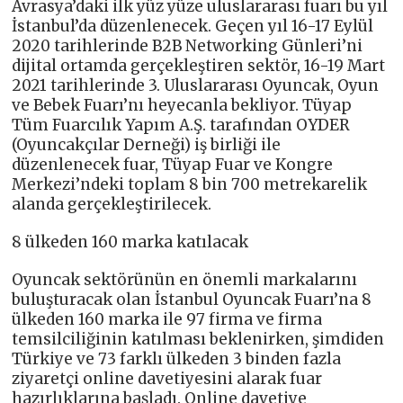
Avrasya’daki ilk yüz yüze uluslararası fuarı bu yıl
İstanbul’da düzenlenecek. Geçen yıl 16-17 Eylül
2020 tarihlerinde B2B Networking Günleri’ni
dijital ortamda gerçekleştiren sektör, 16-19 Mart
2021 tarihlerinde 3. Uluslararası Oyuncak, Oyun
ve Bebek Fuarı’nı heyecanla bekliyor. Tüyap
Tüm Fuarcılık Yapım A.Ş. tarafından OYDER
(Oyuncakçılar Derneği) iş birliği ile
düzenlenecek fuar, Tüyap Fuar ve Kongre
Merkezi’ndeki toplam 8 bin 700 metrekarelik
alanda gerçekleştirilecek.
8 ülkeden 160 marka katılacak
Oyuncak sektörünün en önemli markalarını
buluşturacak olan İstanbul Oyuncak Fuarı’na 8
ülkeden 160 marka ile 97 firma ve firma
temsilciliğinin katılması beklenirken, şimdiden
Türkiye ve 73 farklı ülkeden 3 binden fazla
ziyaretçi online davetiyesini alarak fuar
hazırlıklarına başladı. Online davetiye