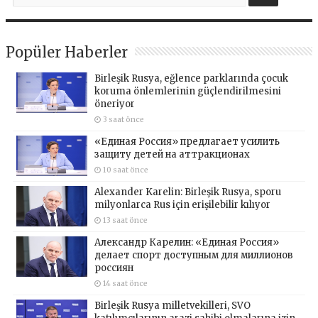
Popüler Haberler
Birleşik Rusya, eğlence parklarında çocuk
koruma önlemlerinin güçlendirilmesini
öneriyor
3 saat önce
«Единая Россия» предлагает усилить
защиту детей на аттракционах
10 saat önce
Alexander Karelin: Birleşik Rusya, sporu
milyonlarca Rus için erişilebilir kılıyor
13 saat önce
Александр Карелин: «Единая Россия»
делает спорт доступным для миллионов
россиян
14 saat önce
Birleşik Rusya milletvekilleri, SVO