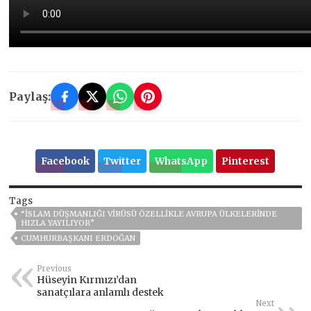
Paylaş:
Facebook
Twitter
WhatsApp
Pinterest
Tags
“İSLAM DÜŞMANLIĞI VIRÜSÜ ÖZELLIKLE AVRUPA ÜLKELERINDE
HIZLA YAYILIYOR”
CUMHURBAŞKANI ERDOĞAN
Previous
Hüseyin Kırmızı’dan
sanatçılara anlamlı destek
Next