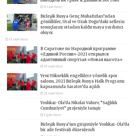
паводков на Урале и Дальнем Востоке
8 saat önce
Birleşik Rusya Genç Muhafızları’ndan
gönüllüler, Ural ve Uzak Doğu’daki sellerin
sonuçlarını ortadan kaldırmaya yardımcı
oluyor
11 saat önce
В Саратове по Народной программе
«Единой России»-2021 открылся
адаптивный спортзал «Новая высота»
19 saat önce
Yeni Yükseklik engellilere yönelik spor
salonu, 2021 Birleşik Rusya Halk Programı
kapsamında Saratov’da açıldı
21 saat önce
Yoshkar-Ola’da Nikolai Valuev, “Sağlıklı
Cumhuriyet” projesiyle tanıştı
1 gün önce
Birleşik Rusya’nın girişimiyle Yoshkar-Ola’da
bir aile festivali düzenlendi