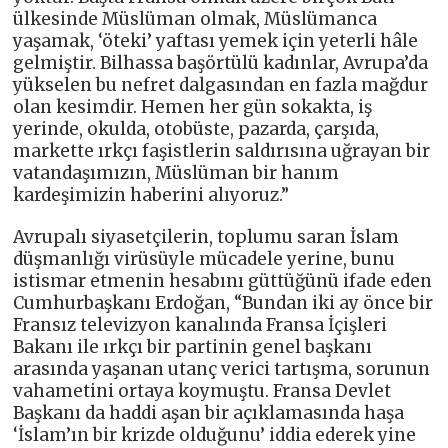
ülkesinde Müslüman olmak, Müslümanca
yaşamak, ‘öteki’ yaftası yemek için yeterli hâle
gelmiştir. Bilhassa başörtülü kadınlar, Avrupa’da
yükselen bu nefret dalgasından en fazla mağdur
olan kesimdir. Hemen her gün sokakta, iş
yerinde, okulda, otobüste, pazarda, çarşıda,
markette ırkçı faşistlerin saldırısına uğrayan bir
vatandaşımızın, Müslüman bir hanım
kardeşimizin haberini alıyoruz.”
Avrupalı siyasetçilerin, toplumu saran İslam
düşmanlığı virüsüyle mücadele yerine, bunu
istismar etmenin hesabını güttüğünü ifade eden
Cumhurbaşkanı Erdoğan, “Bundan iki ay önce bir
Fransız televizyon kanalında Fransa İçişleri
Bakanı ile ırkçı bir partinin genel başkanı
arasında yaşanan utanç verici tartışma, sorunun
vahametini ortaya koymuştu. Fransa Devlet
Başkanı da haddi aşan bir açıklamasında haşa
‘İslam’ın bir krizde olduğunu’ iddia ederek yine