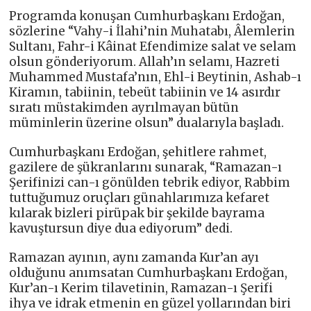
Programda konuşan Cumhurbaşkanı Erdoğan,
sözlerine “Vahy-i İlahi’nin Muhatabı, Âlemlerin
Sultanı, Fahr-i Kâinat Efendimize salat ve selam
olsun gönderiyorum. Allah’ın selamı, Hazreti
Muhammed Mustafa’nın, Ehl-i Beytinin, Ashab-ı
Kiramın, tabiinin, tebeüt tabiinin ve 14 asırdır
sıratı müstakimden ayrılmayan bütün
müminlerin üzerine olsun” dualarıyla başladı.
Cumhurbaşkanı Erdoğan, şehitlere rahmet,
gazilere de şükranlarını sunarak, “Ramazan-ı
Şerifinizi can-ı gönülden tebrik ediyor, Rabbim
tuttuğumuz oruçları günahlarımıza kefaret
kılarak bizleri pirüpak bir şekilde bayrama
kavuştursun diye dua ediyorum” dedi.
Ramazan ayının, aynı zamanda Kur’an ayı
olduğunu anımsatan Cumhurbaşkanı Erdoğan,
Kur’an-ı Kerim tilavetinin, Ramazan-ı Şerifi
ihya ve idrak etmenin en güzel yollarından biri