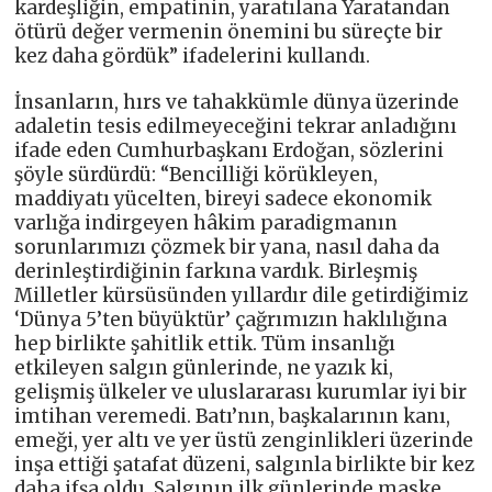
kardeşliğin, empatinin, yaratılana Yaratandan
ötürü değer vermenin önemini bu süreçte bir
kez daha gördük” ifadelerini kullandı.
İnsanların, hırs ve tahakkümle dünya üzerinde
adaletin tesis edilmeyeceğini tekrar anladığını
ifade eden Cumhurbaşkanı Erdoğan, sözlerini
şöyle sürdürdü: “Bencilliği körükleyen,
maddiyatı yücelten, bireyi sadece ekonomik
varlığa indirgeyen hâkim paradigmanın
sorunlarımızı çözmek bir yana, nasıl daha da
derinleştirdiğinin farkına vardık. Birleşmiş
Milletler kürsüsünden yıllardır dile getirdiğimiz
‘Dünya 5’ten büyüktür’ çağrımızın haklılığına
hep birlikte şahitlik ettik. Tüm insanlığı
etkileyen salgın günlerinde, ne yazık ki,
gelişmiş ülkeler ve uluslararası kurumlar iyi bir
imtihan veremedi. Batı’nın, başkalarının kanı,
emeği, yer altı ve yer üstü zenginlikleri üzerinde
inşa ettiği şatafat düzeni, salgınla birlikte bir kez
daha ifşa oldu. Salgının ilk günlerinde maske,