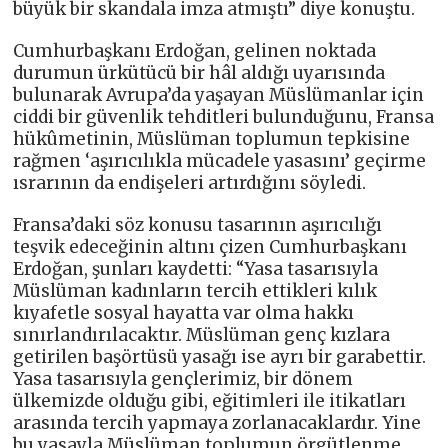
büyük bir skandala imza atmıştı” diye konuştu.
Cumhurbaşkanı Erdoğan, gelinen noktada
durumun ürkütücü bir hâl aldığı uyarısında
bulunarak Avrupa’da yaşayan Müslümanlar için
ciddi bir güvenlik tehditleri bulunduğunu, Fransa
hükûmetinin, Müslüman toplumun tepkisine
rağmen ‘aşırıcılıkla mücadele yasasını’ geçirme
ısrarının da endişeleri artırdığını söyledi.
Fransa’daki söz konusu tasarının aşırıcılığı
teşvik edeceğinin altını çizen Cumhurbaşkanı
Erdoğan, şunları kaydetti: “Yasa tasarısıyla
Müslüman kadınların tercih ettikleri kılık
kıyafetle sosyal hayatta var olma hakkı
sınırlandırılacaktır. Müslüman genç kızlara
getirilen başörtüsü yasağı ise ayrı bir garabettir.
Yasa tasarısıyla gençlerimiz, bir dönem
ülkemizde olduğu gibi, eğitimleri ile itikatları
arasında tercih yapmaya zorlanacaklardır. Yine
bu yasayla Müslüman toplumun örgütlenme