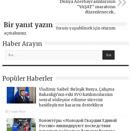
Dünya Azerbaycanlılarının
“YAŞAT” maratonu
düzenlenecek..
Bir yanıt yazın
Yorum yapabilmek için
oturum
açmalısınız
.
Haber Arayın
Popüler Haberler
Vladimir Saibel: Birleşik Rusya, Çalışma
Bakanlığı’nın eski SVO katılımcılarının
sosyal sözleşme edinme sürecini
basitleştirme kararını destekliyor
2 saat önce
Волонтёры «Молодой Гвардии Единой
России» ликвидируют последствия