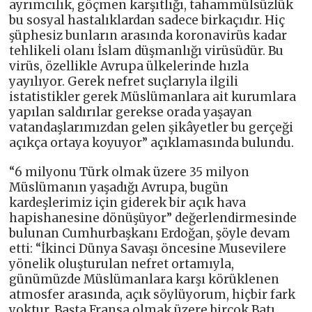
ayrımcılık, göçmen karşıtlığı, tahammülsüzlük
bu sosyal hastalıklardan sadece birkaçıdır. Hiç
şüphesiz bunların arasında koronavirüs kadar
tehlikeli olanı İslam düşmanlığı virüsüdür. Bu
virüs, özellikle Avrupa ülkelerinde hızla
yayılıyor. Gerek nefret suçlarıyla ilgili
istatistikler gerek Müslümanlara ait kurumlara
yapılan saldırılar gerekse orada yaşayan
vatandaşlarımızdan gelen şikâyetler bu gerçeği
açıkça ortaya koyuyor” açıklamasında bulundu.
“6 milyonu Türk olmak üzere 35 milyon
Müslümanın yaşadığı Avrupa, bugün
kardeşlerimiz için giderek bir açık hava
hapishanesine dönüşüyor” değerlendirmesinde
bulunan Cumhurbaşkanı Erdoğan, şöyle devam
etti: “İkinci Dünya Savaşı öncesine Musevilere
yönelik oluşturulan nefret ortamıyla,
günümüzde Müslümanlara karşı körüklenen
atmosfer arasında, açık söylüyorum, hiçbir fark
yoktur. Başta Fransa olmak üzere birçok Batı