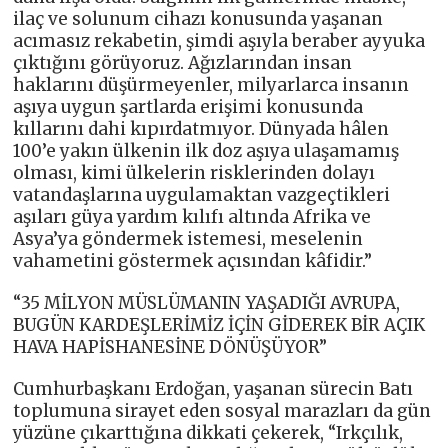
ilaç ve solunum cihazı konusunda yaşanan
acımasız rekabetin, şimdi aşıyla beraber ayyuka
çıktığını görüyoruz. Ağızlarından insan
haklarını düşürmeyenler, milyarlarca insanın
aşıya uygun şartlarda erişimi konusunda
kıllarını dahi kıpırdatmıyor. Dünyada hâlen
100’e yakın ülkenin ilk doz aşıya ulaşamamış
olması, kimi ülkelerin risklerinden dolayı
vatandaşlarına uygulamaktan vazgeçtikleri
aşıları güya yardım kılıfı altında Afrika ve
Asya’ya göndermek istemesi, meselenin
vahametini göstermek açısından kâfidir.”
“35 MİLYON MÜSLÜMANIN YAŞADIĞI AVRUPA,
BUGÜN KARDEŞLERİMİZ İÇİN GİDEREK BİR AÇIK
HAVA HAPİSHANESİNE DÖNÜŞÜYOR”
Cumhurbaşkanı Erdoğan, yaşanan sürecin Batı
toplumuna sirayet eden sosyal marazları da gün
yüzüne çıkarttığına dikkati çekerek, “Irkçılık,