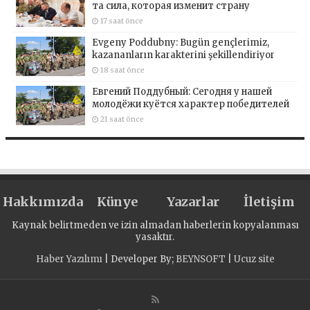
та сила, которая изменит страну
17 saat önce
Evgeny Poddubny: Bugün gençlerimiz,
kazananların karakterini şekillendiriyor
18 saat önce
Евгений Поддубный: Сегодня у нашей
молодёжи куётся характер победителей
21 saat önce
Hakkımızda
Künye
Yazarlar
İletişim
Kaynak belirtmeden ve izin almadan haberlerin kopyalanması
yasaktır.
Haber Yazılımı
| Developer By;
BEYNSOFT
|
Ucuz site