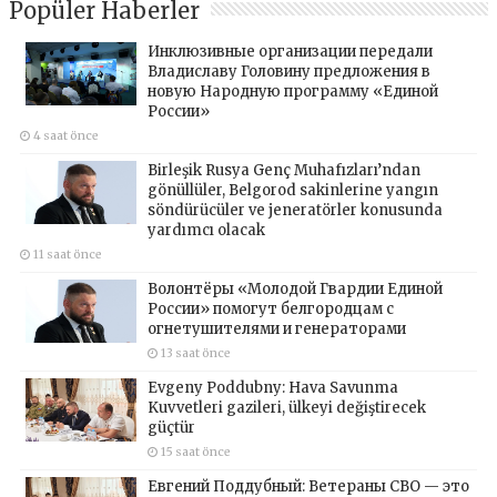
Popüler Haberler
Инклюзивные организации передали
Владиславу Головину предложения в
новую Народную программу «Единой
России»
4 saat önce
Birleşik Rusya Genç Muhafızları’ndan
gönüllüler, Belgorod sakinlerine yangın
söndürücüler ve jeneratörler konusunda
yardımcı olacak
11 saat önce
Волонтёры «Молодой Гвардии Единой
России» помогут белгородцам с
огнетушителями и генераторами
13 saat önce
Evgeny Poddubny: Hava Savunma
Kuvvetleri gazileri, ülkeyi değiştirecek
güçtür
15 saat önce
Евгений Поддубный: Ветераны СВО — это