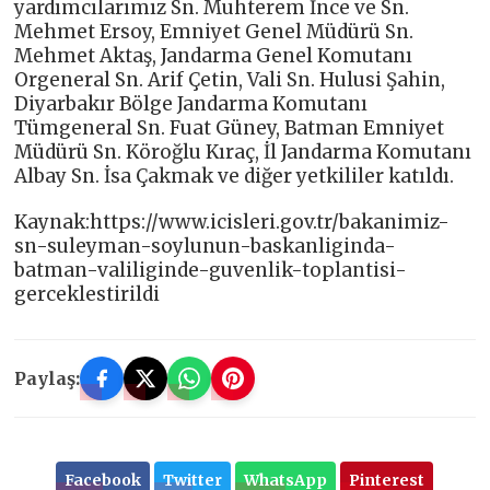
yardımcılarımız Sn. Muhterem İnce ve Sn.
Mehmet Ersoy, Emniyet Genel Müdürü Sn.
Mehmet Aktaş, Jandarma Genel Komutanı
Orgeneral Sn. Arif Çetin, Vali Sn. Hulusi Şahin,
Diyarbakır Bölge Jandarma Komutanı
Tümgeneral Sn. Fuat Güney, Batman Emniyet
Müdürü Sn. Köroğlu Kıraç, İl Jandarma Komutanı
Albay Sn. İsa Çakmak ve diğer yetkililer katıldı.
Kaynak:https://www.icisleri.gov.tr/bakanimiz-
sn-suleyman-soylunun-baskanliginda-
batman-valiliginde-guvenlik-toplantisi-
gerceklestirildi
Paylaş:
Facebook
Twitter
WhatsApp
Pinterest