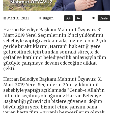
🔊
📅 Mart 31, 2021
📂 Bugün
A+
A-
Dinle
Harran Belediye Başkanı Mahmut Özyavuz, 31
Mart 2019 Yerel Seçimlerinin 2’nci yıldönümü
sebebiyle yaptığı açıklamada; hizmet dolu 2 yılı
geride bıraktıklarını, Harran’ı hak ettiği yere
getirebilmek için bundan sonraki süreçte de
şeffaf ve katılımcı belediyecilik anlayışıyla tüm
gücüyle çalışmaya devam edeceğine dikkat
çekti.
Harran Belediye Başkanı Mahmut Özyavuz, 31
Mart 2019 Yerel Seçimlerin 2’nci yıldönümü
sebebiyle yaptığı açıklamada “Cenab-ı Allah’ın
lütfu ile seçilmiş olduğumuz Harran Belediye
Başkanlığı görevi için bizlere güvenen, doğup
büyüdüğüm yere hizmet etme şansını bana
veren başta tüm Harranlı hemşerilerim olmak