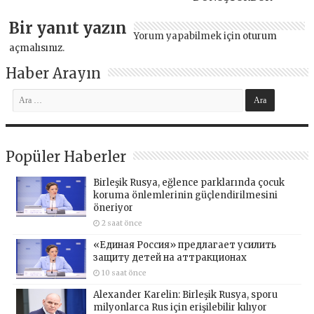
Bir yanıt yazın
Yorum yapabilmek için
oturum
açmalısınız
.
Haber Arayın
Popüler Haberler
Birleşik Rusya, eğlence parklarında çocuk
koruma önlemlerinin güçlendirilmesini
öneriyor
2 saat önce
«Единая Россия» предлагает усилить
защиту детей на аттракционах
10 saat önce
Alexander Karelin: Birleşik Rusya, sporu
milyonlarca Rus için erişilebilir kılıyor