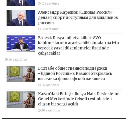
12 saat önce
Александр Карелин: «Единая Россия»
делает спорт доступным для миллионов
россиян
14 saat önce
Birleşik Rusya milletvekilleri, SVO
katılımcılarının arazi sahibi olmalarına izin
verecek yasal düzenlemeler üzerinde
çalışacaklar
16 saat önce
В штабе общественной поддержки
«Единой России» в Казани открылась
выставка философской живописи
16 saat önce
Kazan’daki Birleşik Rusya Halk Destekleme
Genel Merkezi’nde felsefi resimlerden
oluşan bir sergi açıldı
20 saat önce