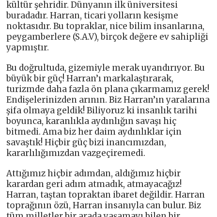
kültür şehridir. Dünyanın ilk üniversitesi
buradadır. Harran, ticari yolların kesişme
noktasıdır. Bu topraklar, nice bilim insanlarına,
peygamberlere (S.A.V), birçok değere ev sahipliği
yapmıştır.
Bu doğrultuda, gizemiyle merak uyandırıyor. Bu
büyük bir güç! Harran’ı markalaştırarak,
turizmde daha fazla ön plana çıkarmamız gerek!
Endişelerinizden arının. Biz Harran’ın yaralarına
şifa olmaya geldik! Biliyoruz ki insanlık tarihi
boyunca, karanlıkla aydınlığın savaşı hiç
bitmedi. Ama biz her daim aydınlıklar için
savaştık! Hiçbir güç bizi inancımızdan,
kararlılığımızdan vazgeçiremedi.
Attığımız hiçbir adımdan, aldığımız hiçbir
karardan geri adım atmadık, atmayacağız!
Harran, taştan topraktan ibaret değildir. Harran
toprağının özü, Harran insanıyla can bulur. Biz
tüm milletler bir arada yaşamayı bilen bir