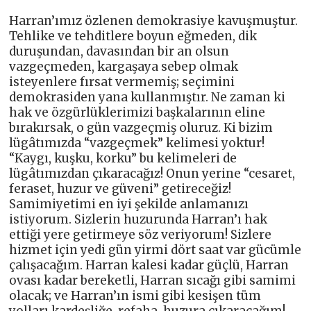
Harran’ımız özlenen demokrasiye kavuşmuştur.
Tehlike ve tehditlere boyun eğmeden, dik
duruşundan, davasından bir an olsun
vazgeçmeden, kargaşaya sebep olmak
isteyenlere fırsat vermemiş; seçimini
demokrasiden yana kullanmıştır. Ne zaman ki
hak ve özgürlüklerimizi başkalarının eline
bırakırsak, o gün vazgeçmiş oluruz. Ki bizim
lügâtımızda “vazgeçmek” kelimesi yoktur!
“Kaygı, kuşku, korku” bu kelimeleri de
lügâtımızdan çıkaracağız! Onun yerine “cesaret,
feraset, huzur ve güveni” getireceğiz!
Samimiyetimi en iyi şekilde anlamanızı
istiyorum. Sizlerin huzurunda Harran’ı hak
ettiği yere getirmeye söz veriyorum! Sizlere
hizmet için yedi gün yirmi dört saat var gücümle
çalışacağım. Harran kalesi kadar güçlü, Harran
ovası kadar bereketli, Harran sıcağı gibi samimi
olacak; ve Harran’ın ismi gibi kesişen tüm