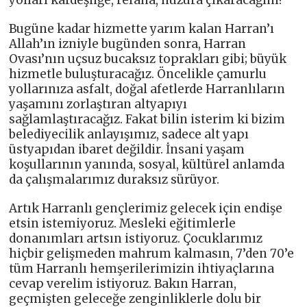
yolları kardeşliğe, refaha, huzura çıkaracağım!
Bugüne kadar hizmette yarım kalan Harran’ı
Allah’ın izniyle bugünden sonra, Harran
Ovası’nın uçsuz bucaksız toprakları gibi; büyük
hizmetle buluşturacağız. Öncelikle çamurlu
yollarınıza asfalt, doğal afetlerde Harranlıların
yaşamını zorlaştıran altyapıyı
sağlamlaştıracağız. Fakat bilin isterim ki bizim
belediyecilik anlayışımız, sadece alt yapı
üstyapıdan ibaret değildir. İnsani yaşam
koşullarının yanında, sosyal, kültürel anlamda
da çalışmalarımız duraksız sürüyor.
Artık Harranlı gençlerimiz gelecek için endişe
etsin istemiyoruz. Mesleki eğitimlerle
donanımları artsın istiyoruz. Çocuklarımız
hiçbir gelişmeden mahrum kalmasın, 7’den 70’e
tüm Harranlı hemşerilerimizin ihtiyaçlarına
cevap verelim istiyoruz. Bakın Harran,
geçmişten geleceğe zenginliklerle dolu bir