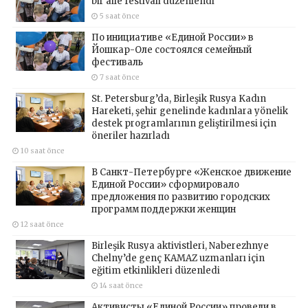
bir aile festivali düzenlendi
5 saat önce
По инициативе «Единой России» в
Йошкар-Оле состоялся семейный
фестиваль
7 saat önce
St. Petersburg’da, Birleşik Rusya Kadın
Hareketi, şehir genelinde kadınlara yönelik
destek programlarının geliştirilmesi için
öneriler hazırladı
10 saat önce
В Санкт-Петербурге «Женское движение
Единой России» сформировало
предложения по развитию городских
программ поддержки женщин
12 saat önce
Birleşik Rusya aktivistleri, Naberezhnye
Chelny’de genç KAMAZ uzmanları için
eğitim etkinlikleri düzenledi
14 saat önce
Активисты «Единой России» провели в