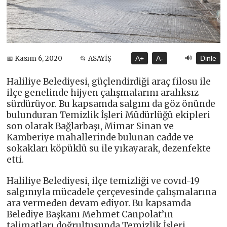
🔊
📅 Kasım 6, 2020
📂 ASAYİŞ
A+
A-
Dinle
Haliliye Belediyesi, güçlendirdiği araç filosu ile
ilçe genelinde hijyen çalışmalarını aralıksız
sürdürüyor. Bu kapsamda salgını da göz önünde
bulunduran Temizlik İşleri Müdürlüğü ekipleri
son olarak Bağlarbaşı, Mimar Sinan ve
Kamberiye mahallerinde bulunan cadde ve
sokakları köpüklü su ile yıkayarak, dezenfekte
etti.
Haliliye Belediyesi, ilçe temizliği ve covıd-19
salgınıyla mücadele çerçevesinde çalışmalarına
ara vermeden devam ediyor. Bu kapsamda
Belediye Başkanı Mehmet Canpolat’ın
talimatları doğrultusunda Temizlik İşleri