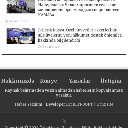
Набережных Челнах просветительские
мероприятия для молодых специалистов
КАМАЗа
16 saat önce
Birleşik Rusya, Özel Kuvvetler askerlerinin
aile üyelerini yeni hükümet destek önlemleri
hakkında bilgilendirdi
17 saat önce
Hakkımızda
Künye
Yazarlar
İletişim
Kaynak belirtmeden ve izin almadan haberlerin kopyalanması
yasaktır.
Haber Yazılımı
| Developer By;
BEYNSOFT
|
Ucuz site
Copyright © 2026 Özbekistan Gazetesi - Bütün Hakları Saklıdır.