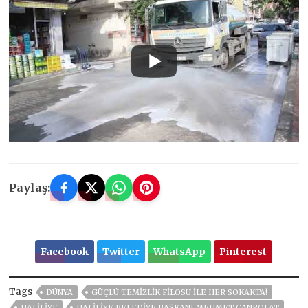
Paylaş:
Facebook
Twitter
WhatsApp
Pinterest
Tags
DÜNYA
GÜÇLÜ TEMİZLİK FİLOSU İLE HER SOKAKTA!
HALILIYE
HALILIYE BELEDIYE BAŞKANI MEHMET CANPOLAT