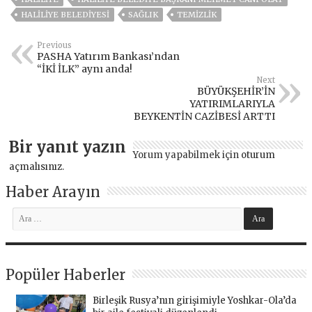
HALİLİYE BELEDİYESİ
SAĞLIK
TEMIZLIK
Previous
PASHA Yatırım Bankası’ndan
“İKİ İLK” aynı anda!
Next
BÜYÜKŞEHİR’İN
YATIRIMLARIYLA
BEYKENTİN CAZİBESİ ARTTI
Bir yanıt yazın
Yorum yapabilmek için
oturum
açmalısınız
.
Haber Arayın
Popüler Haberler
Birleşik Rusya’nın girişimiyle Yoshkar-Ola’da