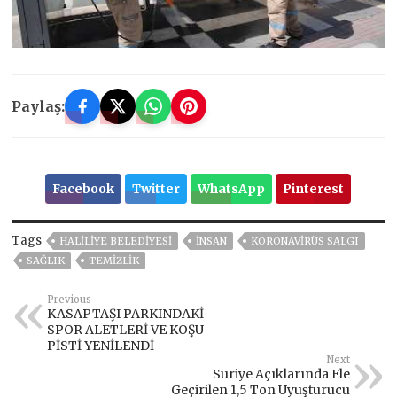
Paylaş:
Facebook
Twitter
WhatsApp
Pinterest
Tags
HALİLİYE BELEDİYESİ
İNSAN
KORONAVIRÜS SALGI
SAĞLIK
TEMIZLIK
Previous
KASAPTAŞI PARKINDAKİ
SPOR ALETLERİ VE KOŞU
PİSTİ YENİLENDİ
Next
Suriye Açıklarında Ele
Geçirilen 1,5 Ton Uyuşturucu