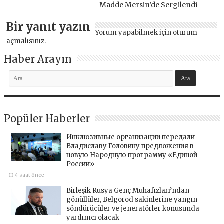
Madde Mersin’de Sergilendi
Bir yanıt yazın
Yorum yapabilmek için
oturum
açmalısınız
.
Haber Arayın
Popüler Haberler
Инклюзивные организации передали
Владиславу Головину предложения в
новую Народную программу «Единой
России»
4 saat önce
Birleşik Rusya Genç Muhafızları’ndan
gönüllüler, Belgorod sakinlerine yangın
söndürücüler ve jeneratörler konusunda
yardımcı olacak