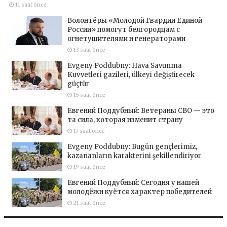
11 saat önce
Волонтёры «Молодой Гвардии Единой
России» помогут белгородцам с
огнетушителями и генераторами
13 saat önce
Evgeny Poddubny: Hava Savunma
Kuvvetleri gazileri, ülkeyi değiştirecek
güçtür
15 saat önce
Евгений Поддубный: Ветераны СВО — это
та сила, которая изменит страну
17 saat önce
Evgeny Poddubny: Bugün gençlerimiz,
kazananların karakterini şekillendiriyor
19 saat önce
Евгений Поддубный: Сегодня у нашей
молодёжи куётся характер победителей
21 saat önce