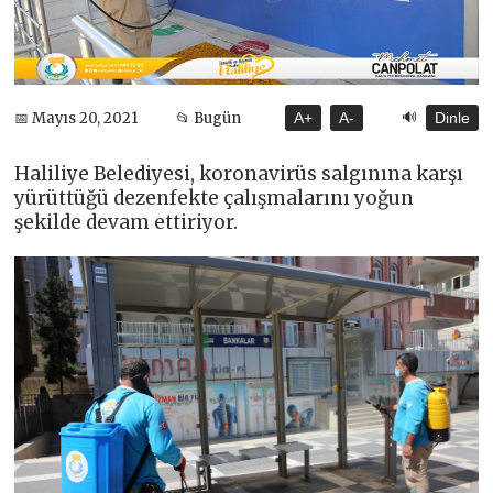
🔊
📅 Mayıs 20, 2021
📂 Bugün
A+
A-
Dinle
Haliliye Belediyesi, koronavirüs salgınına karşı
yürüttüğü dezenfekte çalışmalarını yoğun
şekilde devam ettiriyor.