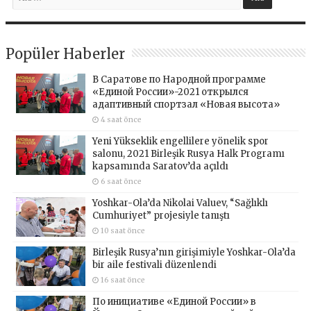
Popüler Haberler
В Саратове по Народной программе
«Единой России»-2021 открылся
адаптивный спортзал «Новая высота»
4 saat önce
Yeni Yükseklik engellilere yönelik spor
salonu, 2021 Birleşik Rusya Halk Programı
kapsamında Saratov’da açıldı
6 saat önce
Yoshkar-Ola’da Nikolai Valuev, “Sağlıklı
Cumhuriyet” projesiyle tanıştı
10 saat önce
Birleşik Rusya’nın girişimiyle Yoshkar-Ola’da
bir aile festivali düzenlendi
16 saat önce
По инициативе «Единой России» в