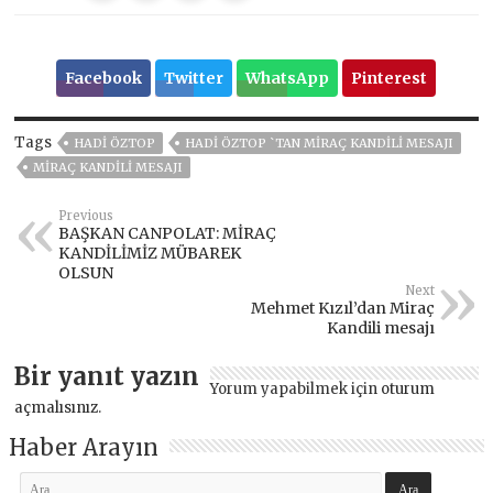
Facebook
Twitter
WhatsApp
Pinterest
Tags
HADI ÖZTOP
HADI ÖZTOP `TAN MIRAÇ KANDILI MESAJI
MIRAÇ KANDILI MESAJI
Previous
BAŞKAN CANPOLAT: MİRAÇ
KANDİLİMİZ MÜBAREK
OLSUN
Next
Mehmet Kızıl’dan Miraç
Kandili mesajı
Bir yanıt yazın
Yorum yapabilmek için
oturum
açmalısınız
.
Haber Arayın