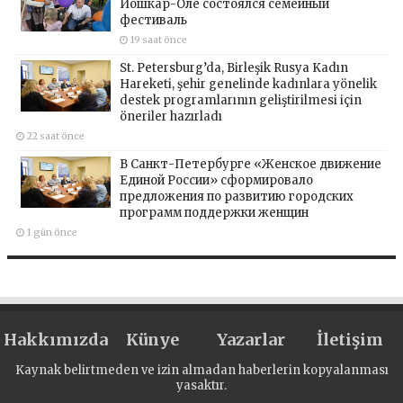
Йошкар-Оле состоялся семейный
фестиваль
19 saat önce
St. Petersburg’da, Birleşik Rusya Kadın
Hareketi, şehir genelinde kadınlara yönelik
destek programlarının geliştirilmesi için
öneriler hazırladı
22 saat önce
В Санкт-Петербурге «Женское движение
Единой России» сформировало
предложения по развитию городских
программ поддержки женщин
1 gün önce
Hakkımızda
Künye
Yazarlar
İletişim
Kaynak belirtmeden ve izin almadan haberlerin kopyalanması
yasaktır.