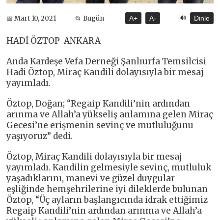
🔊
📅 Mart 10, 2021
📂 Bugün
A+
A-
Dinle
HADİ ÖZTOP-ANKARA
Anda Kardeşe Vefa Derneği Şanlıurfa Temsilcisi
Hadi Öztop, Miraç Kandili dolayısıyla bir mesaj
yayımladı.
Öztop, Doğan; “Regaip Kandili’nin ardından
arınma ve Allah’a yükseliş anlamına gelen Miraç
Gecesi’ne erişmenin sevinç ve mutluluğunu
yaşıyoruz” dedi.
Öztop, Miraç Kandili dolayısıyla bir mesaj
yayımladı. Kandilin gelmesiyle sevinç, mutluluk
yaşadıklarını, manevi ve güzel duygular
eşliğinde hemşehrilerine iyi dileklerde bulunan
Öztop, “Üç ayların başlangıcında idrak ettiğimiz
Regaip Kandili’nin ardından arınma ve Allah’a