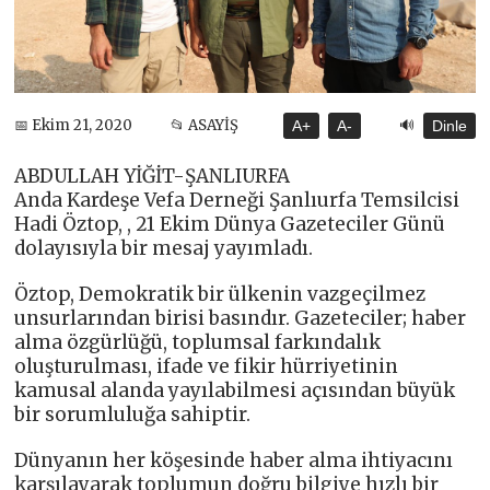
🔊
📅 Ekim 21, 2020
📂 ASAYİŞ
A+
A-
Dinle
ABDULLAH YİĞİT-ŞANLIURFA
Anda Kardeşe Vefa Derneği Şanlıurfa Temsilcisi
Hadi Öztop, , 21 Ekim Dünya Gazeteciler Günü
dolayısıyla bir mesaj yayımladı.
Öztop, Demokratik bir ülkenin vazgeçilmez
unsurlarından birisi basındır. Gazeteciler; haber
alma özgürlüğü, toplumsal farkındalık
oluşturulması, ifade ve fikir hürriyetinin
kamusal alanda yayılabilmesi açısından büyük
bir sorumluluğa sahiptir.
Dünyanın her köşesinde haber alma ihtiyacını
karşılayarak toplumun doğru bilgiye hızlı bir