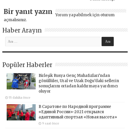
Bir yanıt yazın
Yorum yapabilmek için
oturum
açmalısınız
.
Haber Arayın
Popüler Haberler
Birleşik Rusya Genç Muhafızları’ndan
gönüllüler, Ural ve Uzak Doğu’daki sellerin
sonuçlarını ortadan kaldırmaya yardımcı
oluyor
55 dakika önce
В Саратове по Народной программе
«Единой России»-2021 открылся
адаптивный спортзал «Новая высота»
9 saat önce