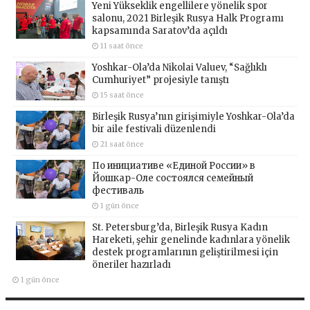
Yeni Yükseklik engellilere yönelik spor
salonu, 2021 Birleşik Rusya Halk Programı
kapsamında Saratov’da açıldı
11 saat önce
Yoshkar-Ola’da Nikolai Valuev, “Sağlıklı
Cumhuriyet” projesiyle tanıştı
15 saat önce
Birleşik Rusya’nın girişimiyle Yoshkar-Ola’da
bir aile festivali düzenlendi
21 saat önce
По инициативе «Единой России» в
Йошкар-Оле состоялся семейный
фестиваль
1 gün önce
St. Petersburg’da, Birleşik Rusya Kadın
Hareketi, şehir genelinde kadınlara yönelik
destek programlarının geliştirilmesi için
öneriler hazırladı
1 gün önce