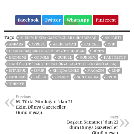
Facebook
Twitter
WhatsApp
Pinterest
Tags
21 EKIM DÜNYA GAZETECILER GÜNÜ MESAJI
AK PARTİ
ANKARA
AVRUPA
AZERBAYCAN
BAHÇELİ
CHP
CUMHURBAŞKANI RECEP TAYYIP ERDOĞAN
DÜNYA
EKONOMİ
GOOGLE
GÜNCEL
GÜNDEM
HADI ÖZTOP
HADI ÖZTOP `TAN 21 EKIM DÜNYA GAZETECILER GÜNÜ MESAJI
ISTANBUL
İZMIR
KILIÇDAROĞLU
MAGAZİN
MHP
PANDEMİ
SAĞLIK
SİYASET
SON DAKIKA
SPOR
TÜRKİYE
Previous
M. Türki Gündoğan `dan 21
Ekim Dünya Gazeteciler
Günü mesajı
Next
Başkan Samancı `dan 21
Ekim Dünya Gazeteciler
Günü mesajı