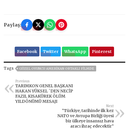
Paylaş:
Facebook
Twitter
WhatsApp
Pinterest
Tags
GÜZEL OYUNCU AMERİKAN ORTAKLI FİLMDE
Previous
TARIMKON GENEL BAŞKANI
HAKAN YÜKSEL `DEN NECİP
FAZIL KISAKÜREK ÖLÜM
YILDÖNÜMÜ MESAJI
Next
“Türkiye, tarihinde ilk kez
NATO ve Avrupa Birliği üyesi
bir ülkeye insansız hava
aracı ihraç edecektir”