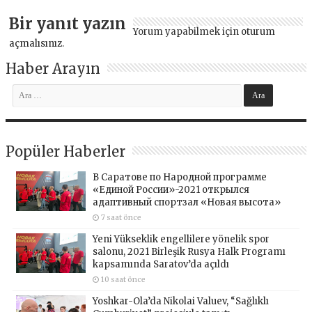
Bir yanıt yazın
Yorum yapabilmek için
oturum
açmalısınız
.
Haber Arayın
Popüler Haberler
В Саратове по Народной программе
«Единой России»-2021 открылся
адаптивный спортзал «Новая высота»
7 saat önce
Yeni Yükseklik engellilere yönelik spor
salonu, 2021 Birleşik Rusya Halk Programı
kapsamında Saratov’da açıldı
10 saat önce
Yoshkar-Ola’da Nikolai Valuev, “Sağlıklı