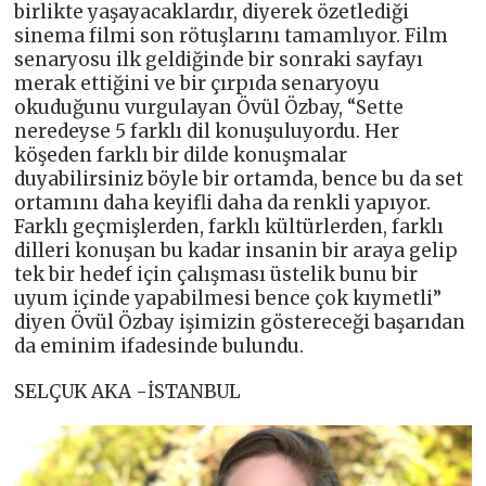
birlikte yaşayacaklardır, diyerek özetlediği
sinema filmi son rötuşlarını tamamlıyor. Film
senaryosu ilk geldiğinde bir sonraki sayfayı
merak ettiğini ve bir çırpıda senaryoyu
okuduğunu vurgulayan Övül Özbay, “Sette
neredeyse 5 farklı dil konuşuluyordu. Her
köşeden farklı bir dilde konuşmalar
duyabilirsiniz böyle bir ortamda, bence bu da set
ortamını daha keyifli daha da renkli yapıyor.
Farklı geçmişlerden, farklı kültürlerden, farklı
dilleri konuşan bu kadar insanin bir araya gelip
tek bir hedef için çalışması üstelik bunu bir
uyum içinde yapabilmesi bence çok kıymetli”
diyen Övül Özbay işimizin göstereceği başarıdan
da eminim ifadesinde bulundu.
SELÇUK AKA -İSTANBUL