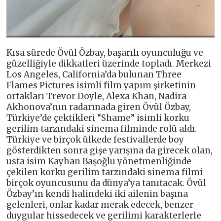
Kısa sürede Övül Özbay, başarılı oyunculuğu ve
güzelliğiyle dikkatleri üzerinde topladı. Merkezi
Los Angeles, California’da bulunan Three
Flames Pictures isimli film yapım şirketinin
ortakları Trevor Doyle, Alexa Khan, Nadira
Akhonova’nın radarınada giren Övül Özbay,
Türkiye’de çektikleri “Shame” isimli korku
gerilim tarzındaki sinema filminde rolü aldı.
Türkiye ve birçok ülkede festivallerde boy
gösterdikten sonra gişe yarışına da girecek olan,
usta isim Kayhan Başoğlu yönetmenliğinde
çekilen korku gerilim tarzındaki sinema filmi
birçok oyuncusunu da dünya’ya tanıtacak. Övül
Özbay’ın kendi halindeki iki ailenin başına
gelenleri, onlar kadar merak edecek, benzer
duygular hissedecek ve gerilimi karakterlerle