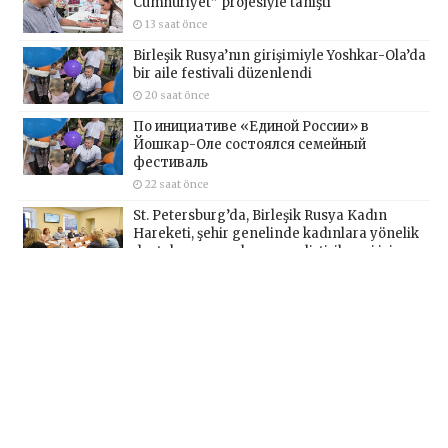
Cumhuriyet” projesiyle tanıştı
13 saat önce
Birleşik Rusya’nın girişimiyle Yoshkar-Ola’da
bir aile festivali düzenlendi
20 saat önce
По инициативе «Единой России» в
Йошкар-Оле состоялся семейный
фестиваль
22 saat önce
St. Petersburg’da, Birleşik Rusya Kadın
Hareketi, şehir genelinde kadınlara yönelik
destek programlarının geliştirilmesi için
öneriler hazırladı
1 gün önce
В Санкт-Петербурге «Женское движение
Единой России» сформировало
предложения по развитию городских
программ поддержки женщин
1 gün önce