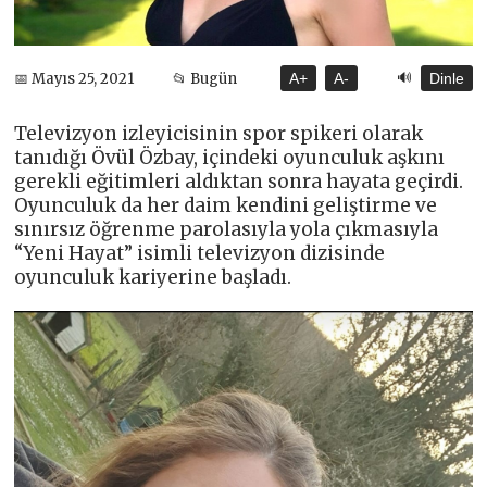
🔊
📅 Mayıs 25, 2021
📂 Bugün
A+
A-
Dinle
Televizyon izleyicisinin spor spikeri olarak
tanıdığı Övül Özbay, içindeki oyunculuk aşkını
gerekli eğitimleri aldıktan sonra hayata geçirdi.
Oyunculuk da her daim kendini geliştirme ve
sınırsız öğrenme parolasıyla yola çıkmasıyla
“Yeni Hayat” isimli televizyon dizisinde
oyunculuk kariyerine başladı.