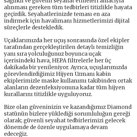
sağlıklı ve güvenli seyahat etmeleri amacıyla
alınması gereken tüm tedbirleri titizlikle hayata
geçirdik. Seyahatlerinizde teması en aza
indirmek için havalimanı hizmetlerimizi dijital
süreçlerle destekledik.
Uçaklarımızda her uçuş sonrasında özel ekipler
tarafından gerçekleştirilen detaylı temizliğin
yanı sıra yolculuğunuz boyunca uçak
içerisindeki hava, HEPA filtrelerle her üç
dakikada bir yenileniyor. Ayrıca, uçuşlarımızda
görevlendirdiğimiz Hijyen Uzmanı kabin
ekiplerimizle maske kullanımı takibinden ortak
alanların dezenfeksiyonuna kadar tüm hijyen
kurallarını titizlikle uyguluyoruz.
Bize olan güveninizin ve kazandığımız Diamond
statünün bizlere yüklediği sorumluluğun gereği
olarak; güvenli seyahat tedbirlerimizi gelecek
dönemde de özenle uygulamaya devam
edeceğiz.