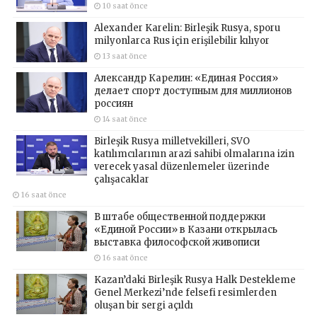
10 saat önce
Alexander Karelin: Birleşik Rusya, sporu
milyonlarca Rus için erişilebilir kılıyor
13 saat önce
Александр Карелин: «Единая Россия»
делает спорт доступным для миллионов
россиян
14 saat önce
Birleşik Rusya milletvekilleri, SVO
katılımcılarının arazi sahibi olmalarına izin
verecek yasal düzenlemeler üzerinde
çalışacaklar
16 saat önce
В штабе общественной поддержки
«Единой России» в Казани открылась
выставка философской живописи
16 saat önce
Kazan’daki Birleşik Rusya Halk Destekleme
Genel Merkezi’nde felsefi resimlerden
oluşan bir sergi açıldı