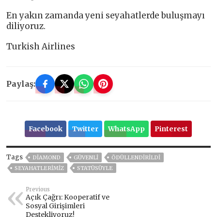
En yakın zamanda yeni seyahatlerde buluşmayı
diliyoruz.
Turkish Airlines
Paylaş:
Facebook
Twitter
WhatsApp
Pinterest
Tags
DIAMOND
GÜVENLİ
ÖDÜLLENDIRILDI
SEYAHATLERIMIZ
STATÜSÜYLE
Previous
Açık Çağrı: Kooperatif ve
Sosyal Girişimleri
Destekliyoruz!