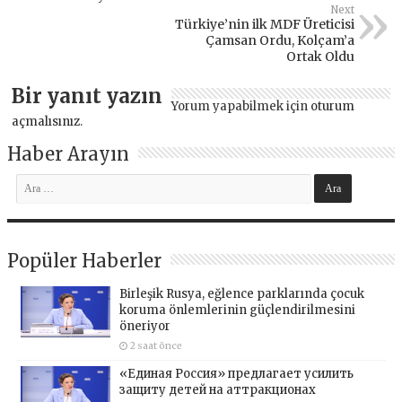
Next
Türkiye’nin ilk MDF Üreticisi
Çamsan Ordu, Kolçam’a
Ortak Oldu
Bir yanıt yazın
Yorum yapabilmek için
oturum
açmalısınız
.
Haber Arayın
Popüler Haberler
Birleşik Rusya, eğlence parklarında çocuk
koruma önlemlerinin güçlendirilmesini
öneriyor
2 saat önce
«Единая Россия» предлагает усилить
защиту детей на аттракционах