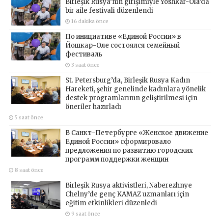
Birleşik Rusya’nın girişimiyle Yoshkar-Ola’da
bir aile festivali düzenlendi
16 dakika önce
По инициативе «Единой России» в
Йошкар-Оле состоялся семейный
фестиваль
3 saat önce
St. Petersburg’da, Birleşik Rusya Kadın
Hareketi, şehir genelinde kadınlara yönelik
destek programlarının geliştirilmesi için
öneriler hazırladı
5 saat önce
В Санкт-Петербурге «Женское движение
Единой России» сформировало
предложения по развитию городских
программ поддержки женщин
8 saat önce
Birleşik Rusya aktivistleri, Naberezhnye
Chelny’de genç KAMAZ uzmanları için
eğitim etkinlikleri düzenledi
9 saat önce