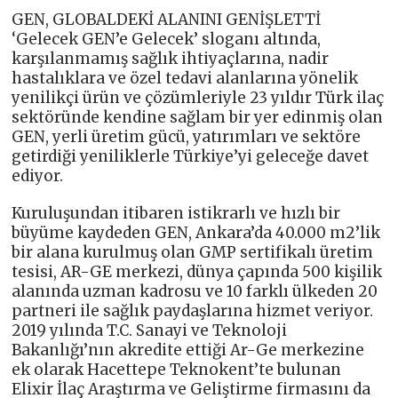
GEN, GLOBALDEKİ ALANINI GENİŞLETTİ
‘Gelecek GEN’e Gelecek’ sloganı altında,
karşılanmamış sağlık ihtiyaçlarına, nadir
hastalıklara ve özel tedavi alanlarına yönelik
yenilikçi ürün ve çözümleriyle 23 yıldır Türk ilaç
sektöründe kendine sağlam bir yer edinmiş olan
GEN, yerli üretim gücü, yatırımları ve sektöre
getirdiği yeniliklerle Türkiye’yi geleceğe davet
ediyor.
Kuruluşundan itibaren istikrarlı ve hızlı bir
büyüme kaydeden GEN, Ankara’da 40.000 m2’lik
bir alana kurulmuş olan GMP sertifikalı üretim
tesisi, AR-GE merkezi, dünya çapında 500 kişilik
alanında uzman kadrosu ve 10 farklı ülkeden 20
partneri ile sağlık paydaşlarına hizmet veriyor.
2019 yılında T.C. Sanayi ve Teknoloji
Bakanlığı’nın akredite ettiği Ar-Ge merkezine
ek olarak Hacettepe Teknokent’te bulunan
Elixir İlaç Araştırma ve Geliştirme firmasını da