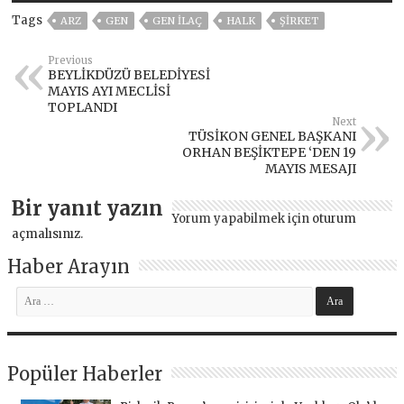
Tags
ARZ
GEN
GEN İLAÇ
HALK
ŞİRKET
Previous
BEYLİKDÜZÜ BELEDİYESİ
MAYIS AYI MECLİSİ
TOPLANDI
Next
TÜSİKON GENEL BAŞKANI
ORHAN BEŞİKTEPE ‘DEN 19
MAYIS MESAJI
Bir yanıt yazın
Yorum yapabilmek için
oturum
açmalısınız
.
Haber Arayın
Popüler Haberler