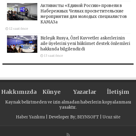
Активисты «Единой России» провели в
Набережных Челнах просветительские
мероприятия для молодых специалистов
КАМАЗа
12 saat önce
Birleşik Rusya, Özel Kuvvetler askerlerinin
aile üyelerini yeni hükümet destek önlemleri
hakkında bilgilendirdi
13 saat önce
Hakkımızda
Künye
Yazarlar
İletişim
Kaynak belirtmeden ve izin almadan haberlerin kopyalanması
yasaktır.
Haber Yazılımı
| Developer By;
BEYNSOFT
|
Ucuz site