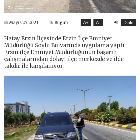
🔊
📅 Mayıs 27, 2021
📂 Bugün
A+
A-
Dinle
Hatay Erzin İlçesinde Erzin İlçe Emniyet
Müdürlüğü Soylu Bulvarında uygulama yaptı.
Erzin ilçe Emniyet Müdürlüğünün başarılı
çalışmalarından dolayı ilçe merkezde ve ilde
takdir ile karşılanıyor.