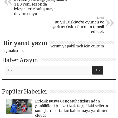
TE 3 yeni sezonda
izleyicilerle buluşmaya
devam ediyor
Next
Bu yıl Türkiye’yi oyuncu ve
şarkıcı Öykü Gürman temsil
edecek
Bir yanıt yazın
Yorum yapabilmek için
oturum
açmalısınız
.
Haber Arayın
Popüler Haberler
Birleşik Rusya Genç Muhafızları’ndan
gönüllüler, Ural ve Uzak Doğu’daki sellerin
sonuçlarını ortadan kaldırmaya yardımcı
oluyor