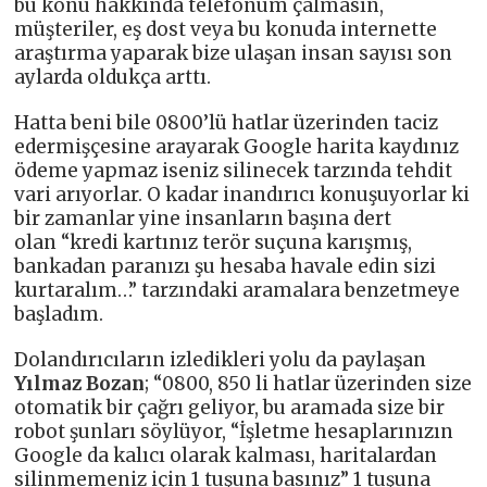
bu konu hakkında telefonum çalmasın,
müşteriler, eş dost veya bu konuda internette
araştırma yaparak bize ulaşan insan sayısı son
aylarda oldukça arttı.
Hatta beni bile 0800’lü hatlar üzerinden taciz
edermişçesine arayarak Google harita kaydınız
ödeme yapmaz iseniz silinecek tarzında tehdit
vari arıyorlar. O kadar inandırıcı konuşuyorlar ki
bir zamanlar yine insanların başına dert
olan “kredi kartınız terör suçuna karışmış,
bankadan paranızı şu hesaba havale edin sizi
kurtaralım…” tarzındaki aramalara benzetmeye
başladım.
Dolandırıcıların izledikleri yolu da paylaşan
Yılmaz Bozan
; “0800, 850 li hatlar üzerinden size
otomatik bir çağrı geliyor, bu aramada size bir
robot şunları söylüyor, “İşletme hesaplarınızın
Google da kalıcı olarak kalması, haritalardan
silinmemeniz için 1 tuşuna basınız” 1 tuşuna