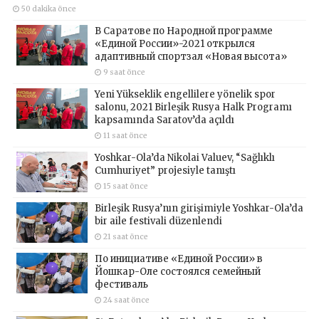
50 dakika önce
В Саратове по Народной программе
«Единой России»-2021 открылся
адаптивный спортзал «Новая высота»
9 saat önce
Yeni Yükseklik engellilere yönelik spor
salonu, 2021 Birleşik Rusya Halk Programı
kapsamında Saratov’da açıldı
11 saat önce
Yoshkar-Ola’da Nikolai Valuev, “Sağlıklı
Cumhuriyet” projesiyle tanıştı
15 saat önce
Birleşik Rusya’nın girişimiyle Yoshkar-Ola’da
bir aile festivali düzenlendi
21 saat önce
По инициативе «Единой России» в
Йошкар-Оле состоялся семейный
фестиваль
24 saat önce