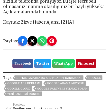
sizinle telefonda görüşüyor. Bu işte tecrübeli
olmasanız inanma olasılığınız bir hayli yüksek.”
Açıklamalarında bulundu.
Kaynak: Zirve Haber Ajansı [
ZHA
]
Paylaş:
Facebook
Twitter
WhatsApp
Pinterest
Tags
DIJITAL PAZARLAMA & E-TICARET DANIŞMANI
GOOGLE
GOOGLE ADS REKLAMI
GOOGLE ARAMA MOTORU
GOOGLE CLOUD
GOOGLE PARTNERS YILMAZ BOZAN
YENI PANDEMI DÖNEMI
Previous
Sevilen yerli bilgi yarışması 3