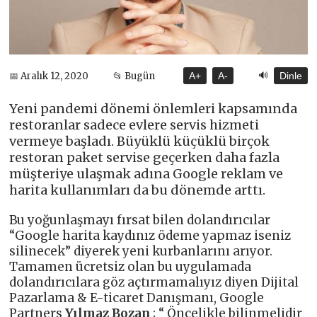
🔊
📅 Aralık 12, 2020
📂 Bugün
A+
A-
Dinle
Yeni pandemi dönemi önlemleri kapsamında
restoranlar sadece evlere servis hizmeti
vermeye başladı. Büyüklü küçüklü birçok
restoran paket servise geçerken daha fazla
müşteriye ulaşmak adına Google reklam ve
harita kullanımları da bu dönemde arttı.
Bu yoğunlaşmayı fırsat bilen dolandırıcılar
“Google harita kaydınız ödeme yapmaz iseniz
silinecek” diyerek yeni kurbanlarını arıyor.
Tamamen ücretsiz olan bu uygulamada
dolandırıcılara göz açtırmamalıyız diyen Dijital
Pazarlama & E-ticaret Danışmanı, Google
Partners
Yılmaz Bozan
; “ Öncelikle bilinmelidir