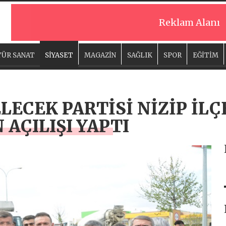
Reklam Alanı
ÜR SANAT
SİYASET
MAGAZİN
SAĞLIK
SPOR
EĞİTİM
LECEK PARTİSİ NİZİP İLÇ
 AÇILIŞI YAPTI