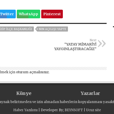
Twitter
WhatsApp
Pinterest
İZİP İLÇE BAŞKANLIĞI
NIN AÇILIŞI YAPTI
Next
“YATAY MİMARİYİ
YAYGINLAŞTIRACAĞIZ”
lmek için
oturum açmalısınız
.
Künye
Yazarlar
aynak belirtmeden ve izin almadan haberlerin kopyalanması yasaktı
Haber Yazılımı
| Developer By;
BEYNSOFT
|
Ucuz site