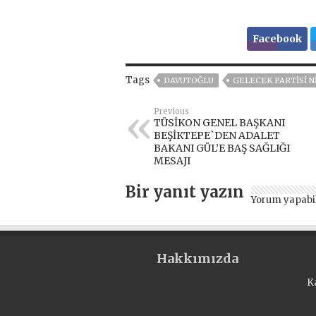
Facebook
Tags
DAVUTOĞLU
GELECEK PARTİSİ N
Previous
TÜSİKON GENEL BAŞKANI
BEŞİKTEPE`DEN ADALET
BAKANI GÜL’E BAŞ SAĞLIĞI
MESAJI
Bir yanıt yazın
Yorum yapabi
Hakkımızda
K