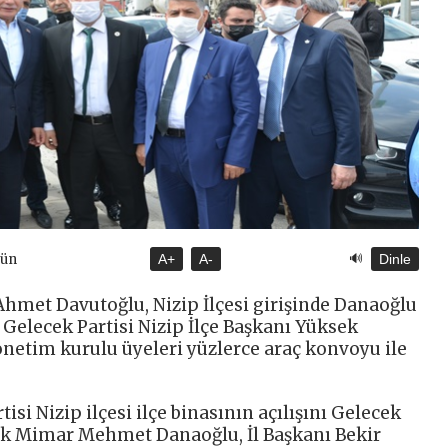
🔊
gün
A+
A-
Dinle
Ahmet Davutoğlu, Nizip İlçesi girişinde Danaoğlu
elecek Partisi Nizip İlçe Başkanı Yüksek
tim kurulu üyeleri yüzlerce araç konvoyu ile
tisi Nizip ilçesi ilçe binasının açılışını Gelecek
sek Mimar Mehmet Danaoğlu, İl Başkanı Bekir