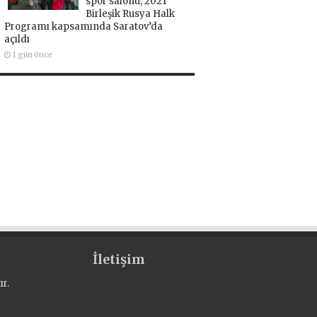
spor salonu, 2021
Birleşik Rusya Halk
Programı kapsamında Saratov’da
açıldı
1 gün önce
İletişim
r.