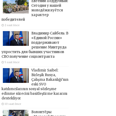
Евгений Поддубный:
Сегодня у нашей
молодёжи куётся
характер
победителей
2 saat önce
Владимир Сайбель: В
«Единой России»
поддерживают
решение Минтруда
упростить для бывших участников
СВО получение соцконтракта
5 saat önce
Vladimir Saibel:
Birleşik Rusya,
Çalışma Bakanlığı’nın
eski SVO
katılımcılarının sosyal sözleşme
edinme sürecini basitleştirme kararını
destekliyor
10 saat önce
Волонтёры