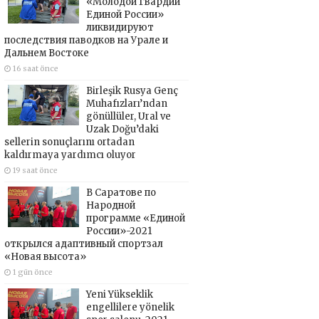
«Молодой Гвардии
Единой России»
ликвидируют
последствия паводков на Урале и
Дальнем Востоке
16 saat önce
Birleşik Rusya Genç
Muhafızları’ndan
gönüllüler, Ural ve
Uzak Doğu’daki
sellerin sonuçlarını ortadan
kaldırmaya yardımcı oluyor
19 saat önce
В Саратове по
Народной
программе «Единой
России»-2021
открылся адаптивный спортзал
«Новая высота»
1 gün önce
Yeni Yükseklik
engellilere yönelik