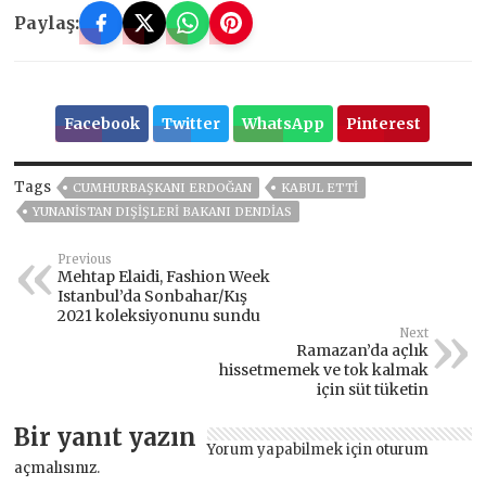
Paylaş:
Facebook
Twitter
WhatsApp
Pinterest
Tags
CUMHURBAŞKANI ERDOĞAN
KABUL ETTI
YUNANISTAN DIŞIŞLERI BAKANI DENDIAS
Previous
Mehtap Elaidi, Fashion Week
Istanbul’da Sonbahar/Kış
2021 koleksiyonunu sundu
Next
Ramazan’da açlık
hissetmemek ve tok kalmak
için süt tüketin
Bir yanıt yazın
Yorum yapabilmek için
oturum
açmalısınız
.