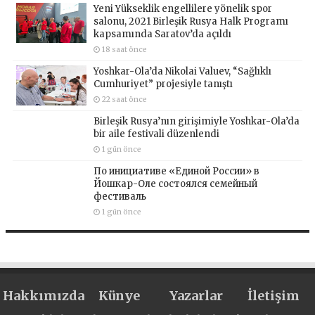
Yeni Yükseklik engellilere yönelik spor
salonu, 2021 Birleşik Rusya Halk Programı
kapsamında Saratov’da açıldı
18 saat önce
Yoshkar-Ola’da Nikolai Valuev, “Sağlıklı
Cumhuriyet” projesiyle tanıştı
22 saat önce
Birleşik Rusya’nın girişimiyle Yoshkar-Ola’da
bir aile festivali düzenlendi
1 gün önce
По инициативе «Единой России» в
Йошкар-Оле состоялся семейный
фестиваль
1 gün önce
Hakkımızda
Künye
Yazarlar
İletişim