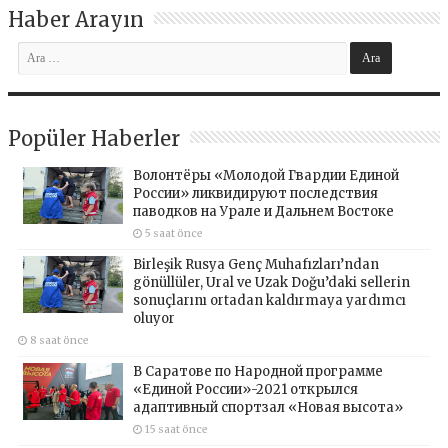
Haber Arayın
Popüler Haberler
Волонтёры «Молодой Гвардии Единой
России» ликвидируют последствия
паводков на Урале и Дальнем Востоке
5 saat önce
Birleşik Rusya Genç Muhafızları’ndan
gönüllüler, Ural ve Uzak Doğu’daki sellerin
sonuçlarını ortadan kaldırmaya yardımcı
oluyor
8 saat önce
В Саратове по Народной программе
«Единой России»-2021 открылся
адаптивный спортзал «Новая высота»
15 saat önce