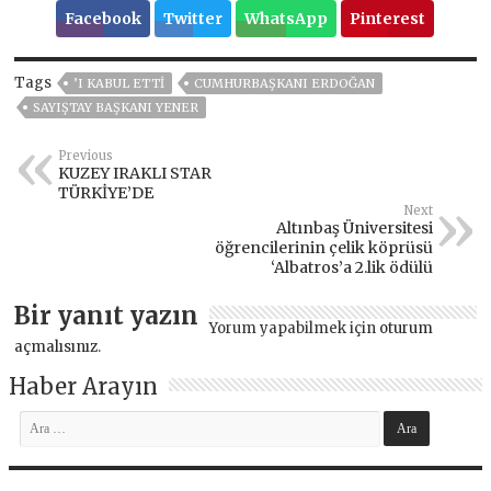
Facebook
Twitter
WhatsApp
Pinterest
Tags
’I KABUL ETTI
CUMHURBAŞKANI ERDOĞAN
SAYIŞTAY BAŞKANI YENER
Previous
KUZEY IRAKLI STAR
TÜRKİYE’DE
Next
Altınbaş Üniversitesi
öğrencilerinin çelik köprüsü
‘Albatros’a 2.lik ödülü
Bir yanıt yazın
Yorum yapabilmek için
oturum
açmalısınız
.
Haber Arayın