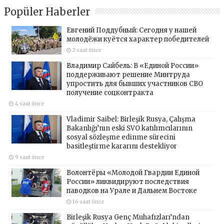
Popüler Haberler
Евгений Поддубный: Сегодня у нашей
молодёжи куётся характер победителей
2 saat önce
Владимир Сайбель: В «Единой России»
поддерживают решение Минтруда
упростить для бывших участников СВО
получение соцконтракта
4 saat önce
Vladimir Saibel: Birleşik Rusya, Çalışma
Bakanlığı’nın eski SVO katılımcılarının
sosyal sözleşme edinme sürecini
basitleştirme kararını destekliyor
9 saat önce
Волонтёры «Молодой Гвардии Единой
России» ликвидируют последствия
паводков на Урале и Дальнем Востоке
16 saat önce
Birleşik Rusya Genç Muhafızları’ndan