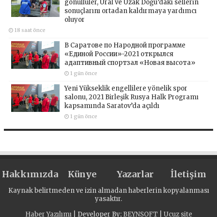
gönüllüler, Ural ve Uzak Doğu’daki sellerin
sonuçlarını ortadan kaldırmaya yardımcı
oluyor
18 saat önce
В Саратове по Народной программе
«Единой России»-2021 открылся
адаптивный спортзал «Новая высота»
1 gün önce
Yeni Yükseklik engellilere yönelik spor
salonu, 2021 Birleşik Rusya Halk Programı
kapsamında Saratov’da açıldı
1 gün önce
Hakkımızda
Künye
Yazarlar
İletişim
Kaynak belirtmeden ve izin almadan haberlerin kopyalanması
yasaktır.
Haber Yazılımı
| Developer By;
BEYNSOFT
|
Ucuz site