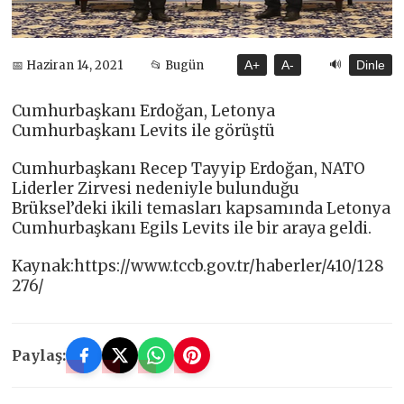
🔊
📅 Haziran 14, 2021
📂 Bugün
A+
A-
Dinle
Cumhurbaşkanı Erdoğan, Letonya
Cumhurbaşkanı Levits ile görüştü
Cumhurbaşkanı Recep Tayyip Erdoğan, NATO
Liderler Zirvesi nedeniyle bulunduğu
Brüksel’deki ikili temasları kapsamında Letonya
Cumhurbaşkanı Egils Levits ile bir araya geldi.
Kaynak:https://www.tccb.gov.tr/haberler/410/128
276/
Paylaş: