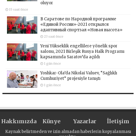
oluyor
15 saat önce
В Саратове по Народной программе
«Единой России»-2021 открылся
адаптивный спортзал «Новая высота»
23 saat önce
Yeni Yükseklik engellilere yönelik spor
salonu, 2021 Birleşik Rusya Halk Programı
kapsamında Saratov’da açıldı
1 gün önce
Yoshkar-Ola’da Nikolai Valuev, “Sağlıklı
Cumhuriyet” projesiyle tanıştı
1 gün önce
Hakkımızda
Künye
Yazarlar
İletişim
Kaynak belirtmeden ve izin almadan haberlerin kopyalanması