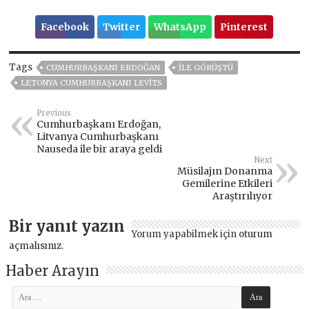
Facebook
Twitter
WhatsApp
Pinterest
Tags
CUMHURBAŞKANI ERDOĞAN
ILE GÖRÜŞTÜ
LETONYA CUMHURBAŞKANI LEVITS
Previous
Cumhurbaşkanı Erdoğan,
Litvanya Cumhurbaşkanı
Nauseda ile bir araya geldi
Next
Müsilajın Donanma
Gemilerine Etkileri
Araştırılıyor
Bir yanıt yazın
Yorum yapabilmek için
oturum
açmalısınız
.
Haber Arayın