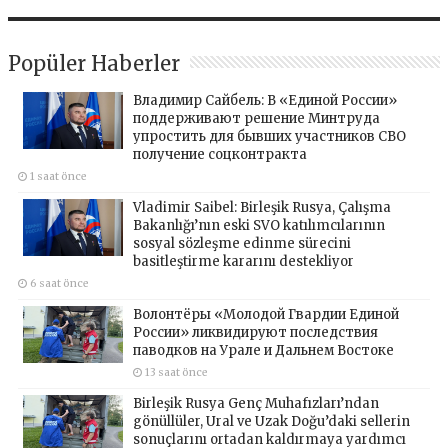
Popüler Haberler
Владимир Сайбель: В «Единой России»
поддерживают решение Минтруда
упростить для бывших участников СВО
получение соцконтракта
1 saat önce
Vladimir Saibel: Birleşik Rusya, Çalışma
Bakanlığı’nın eski SVO katılımcılarının
sosyal sözleşme edinme sürecini
basitleştirme kararını destekliyor
6 saat önce
Волонтёры «Молодой Гвардии Единой
России» ликвидируют последствия
паводков на Урале и Дальнем Востоке
13 saat önce
Birleşik Rusya Genç Muhafızları’ndan
gönüllüler, Ural ve Uzak Doğu’daki sellerin
sonuçlarını ortadan kaldırmaya yardımcı